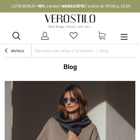
LETNI BONUS
-10%
z kodem
WAKACJE10
| ważne do 09.08 g. 23:59
-10%
kod:
WAKACJE10
| nie dotyczy produktów z flagą OKAZJA >
Wstecz
Verostilo.com sklep z torebkami
Blog
Blog