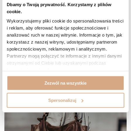
Dbamy o Twoją prywatność. Korzystamy z plików
Damska torebka shopper - gdzie i kiedy sprawdzi się
torba tego typu?
cookie.
Wykorzystujemy pliki cookie do spersonalizowania treści
Torebka damska shopper jest idealna nie tylko na zakupy! Sprawdź
i reklam, aby oferować funkcje społecznościowe i
ten elegancki fason oraz detale! Dowiedz się, gdzie i kiedy warto
analizować ruch w naszej witrynie. Informacje o tym, jak
sięgnąć po taką torbę.
korzystasz z naszej witryny, udostępniamy partnerom
Czytaj więcej
społecznościowym, reklamowym i analitycznym.
Partnerzy mogą połączyć te informacje z innymi danymi
otrzymanymi od Ciebie lub uzyskanymi podczas
korzystania z ich usług.
Zezwól na wszystkie
Spersonalizuj