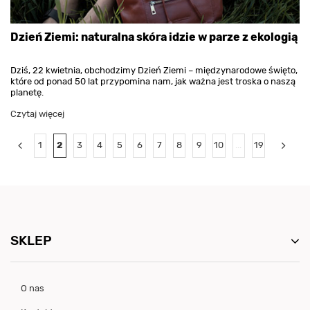
Dzień Ziemi: naturalna skóra idzie w parze z ekologią
Dziś, 22 kwietnia, obchodzimy Dzień Ziemi – międzynarodowe święto,
które od ponad 50 lat przypomina nam, jak ważna jest troska o naszą
planetę.
Czytaj więcej
1
2
3
4
5
6
7
8
9
10
...
19
SKLEP
O nas