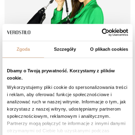
Zgoda
Szczegóły
O plikach cookies
Dbamy o Twoją prywatność. Korzystamy z plików
cookie.
Wykorzystujemy pliki cookie do spersonalizowania treści
Jak wyczyścić skórzaną torebkę?
i reklam, aby oferować funkcje społecznościowe i
analizować ruch w naszej witrynie. Informacje o tym, jak
Jak i czym wyczyścić skórzaną torebkę, aby jej nie zniszczyć?
korzystasz z naszej witryny, udostępniamy partnerom
Sprawdź porady, które sprawią, że czyszczenie skórzanej torebki
zakończy się sukcesem!
społecznościowym, reklamowym i analitycznym.
Partnerzy mogą połączyć te informacje z innymi danymi
Czytaj więcej
otrzymanymi od Ciebie lub uzyskanymi podczas