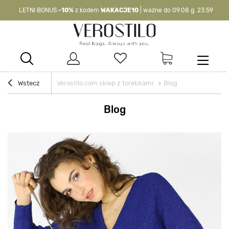
LETNI BONUS
-10%
z kodem
WAKACJE10
| ważne do 09.08 g. 23:59
-10%
kod:
WAKACJE10
| nie dotyczy produktów z flagą OKAZJA >
Wstecz
Verostilo.com sklep z torebkami
Blog
Blog