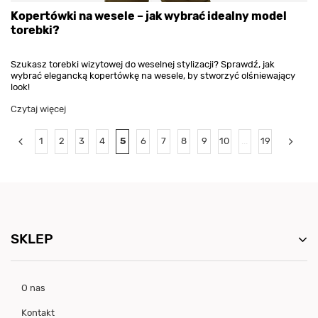
Kopertówki na wesele – jak wybrać idealny model
torebki?
Szukasz torebki wizytowej do weselnej stylizacji? Sprawdź, jak
wybrać elegancką kopertówkę na wesele, by stworzyć olśniewający
look!
Czytaj więcej
1
2
3
4
5
6
7
8
9
10
...
19
SKLEP
O nas
Kontakt