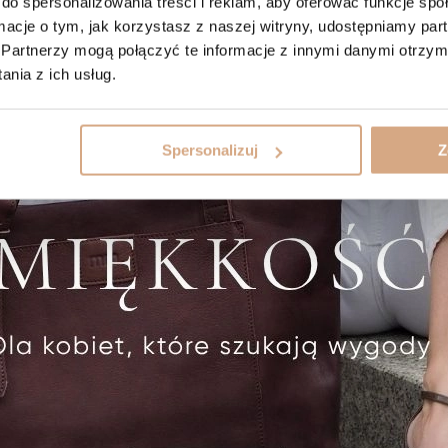
do spersonalizowania treści i reklam, aby oferować funkcje sp
ormacje o tym, jak korzystasz z naszej witryny, udostępniamy p
Partnerzy mogą połączyć te informacje z innymi danymi otrzym
nia z ich usług.
Spersonalizuj
Z
(8)
rzana torebka shopper