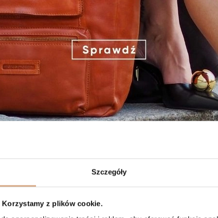
Najczęściej wybierane
Szczegóły
R
BESTSELLER
(66)
Korzystamy z plików cookie.
Torebka damska shopper A4
599 zł