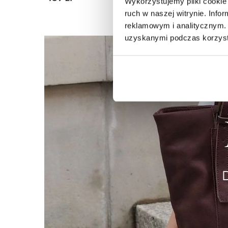
Wykorzystujemy pliki cookie 
ruch w naszej witrynie. Inf
reklamowym i analitycznym. 
uzyskanymi podczas korzysta
(76)
Miękka torba typu shopper
Duża skó
459 zł
549 zł