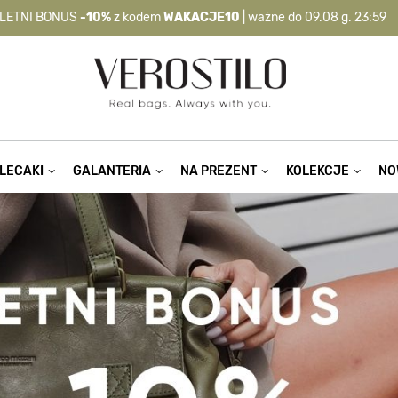
LETNI BONUS
-10%
z kodem
WAKACJE10
| ważne do 09.08 g. 23:59
-10%
kod:
WAKACJE10
| nie dotyczy produktów z flagą OKAZJA >
LECAKI
GALANTERIA
NA PREZENT
KOLEKCJE
NO