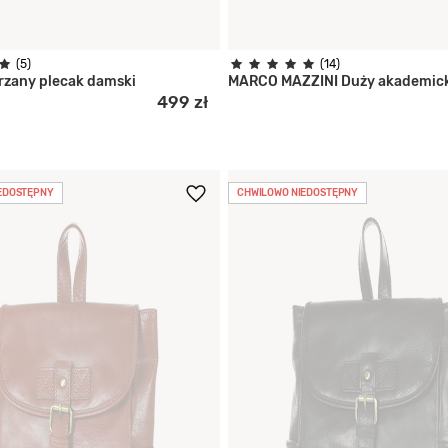
(5)
(14)
rzany plecak damski
MARCO MAZZINI Duży akademic
499 zł
EDOSTĘPNY
CHWILOWO NIEDOSTĘPNY