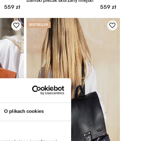
Damski plecak skórzany miejski
559 zł
559 zł
BESTSELLER
O plikach cookies