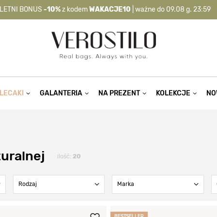
LETNI BONUS
-10%
z kodem
WAKACJE10
| ważne do 09.08 g. 23:59
-10%
kod:
WAKACJE10
| nie dotyczy produktów z flagą OKAZJA >
LECAKI
GALANTERIA
NA PREZENT
KOLEKCJE
NO
turalnej
ilość:
20
Rodzaj
Marka
BESTSELLER