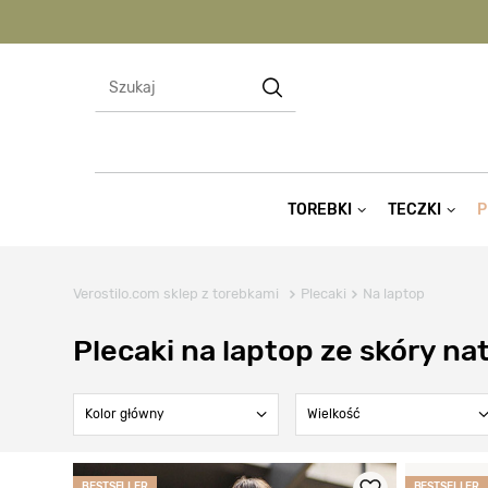
TOREBKI
TECZKI
P
Verostilo.com sklep z torebkami
Plecaki
Na laptop
Plecaki na laptop ze skóry na
Kolor główny
Wielkość
BESTSELLER
BESTSELLER