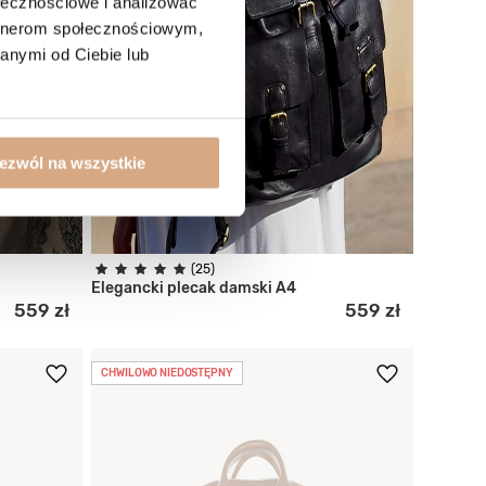
ołecznościowe i analizować
artnerom społecznościowym,
anymi od Ciebie lub
ezwól na wszystkie
(25)
Elegancki plecak damski A4
559 zł
559 zł
CHWILOWO NIEDOSTĘPNY