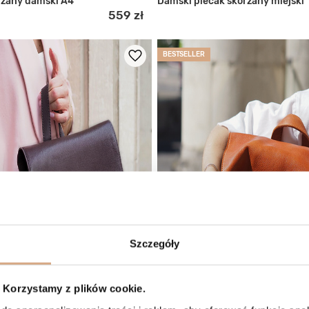
rzany damski A4
Damski plecak skórzany miejski
559 zł
BESTSELLER
Szczegóły
Korzystamy z plików cookie.