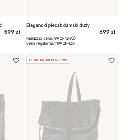
ki
Elegancki plecak damski duży
599 zł
699 zł
Najniższa cena:
799 zł
-12%
Cena regularna:
1 199 zł
-42%
CHWILOWO NIEDOSTĘPNY