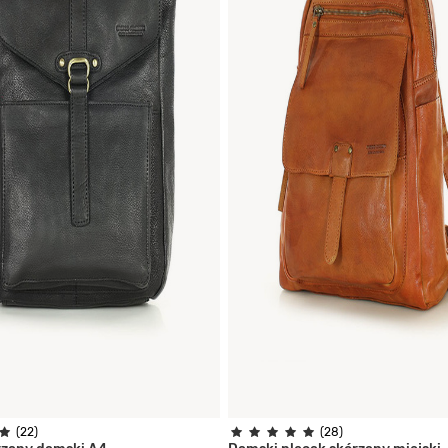
(22)
(28)