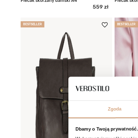
Plecak skórzany damski A4
Plecak skó
559 zł
BESTSELLER
BESTSELLER
Zgoda
Dbamy o Twoją prywatność. 