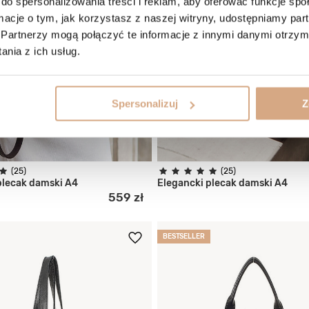
do spersonalizowania treści i reklam, aby oferować funkcje sp
ormacje o tym, jak korzystasz z naszej witryny, udostępniamy p
Partnerzy mogą połączyć te informacje z innymi danymi otrzym
nia z ich usług.
Spersonalizuj
Z
(25)
(25)
plecak damski A4
Elegancki plecak damski A4
559 zł
BESTSELLER