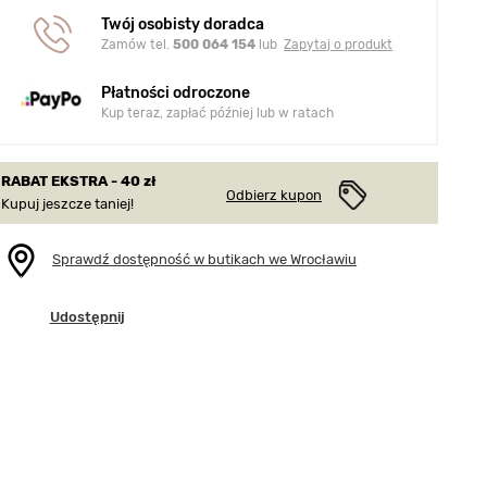
Twój osobisty doradca
Zamów tel.
500 064 154
lub
Zapytaj o produkt
Płatności odroczone
Kup teraz, zapłać później lub w ratach
RABAT EKSTRA - 40 zł
Odbierz kupon
Kupuj jeszcze taniej!
Sprawdź dostępność w butikach we Wrocławiu
Udostępnij