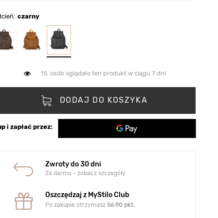
dcień
czarny
15
osób oglądało ten produkt w ciągu 7 dni
DODAJ DO KOSZYKA
p i zapłać przez:
Zwroty do 30 dni
Za darmo - zobacz szczegóły
Oszczędzaj z MyStilo Club
Po zakupie otrzymasz
56.90
pkt.