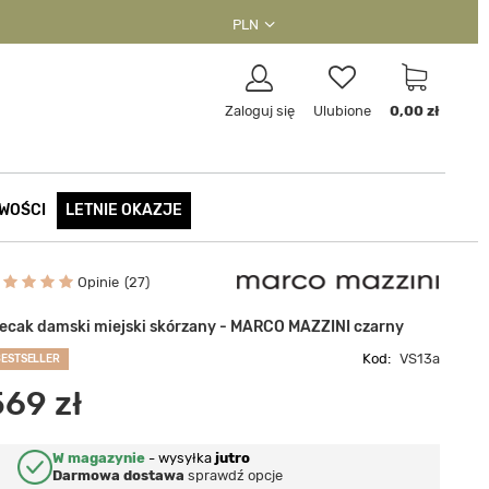
PLN
Zaloguj się
Ulubione
0,00 zł
WOŚCI
LETNIE OKAZJE
Opinie
27
lecak damski miejski skórzany - MARCO MAZZINI czarny
Kod:
VS13a
BESTSELLER
569 zł
W magazynie
-
wysyłka
jutro
Darmowa dostawa
sprawdź opcje