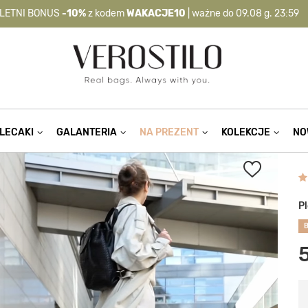
-10%
kod:
WAKACJE10
| nie dotyczy produktów z flagą OKAZJA >
LECAKI
GALANTERIA
NA PREZENT
KOLEKCJE
NO
P