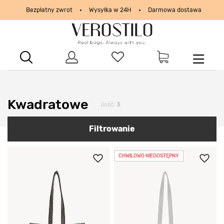
Bezpłatny zwrot
Wysyłka w 24H
Darmowa dostawa
PayPo - kup i zapłać za
30
dni
Kupon
40 zł
na start | ODBIERZ
Prezenty na Walentynki: zamów do
11.02 g. 14:00
KUP TERAZ
Kwadratowe
ilość:
3
Filtrowanie
CHWILOWO NIEDOSTĘPNY