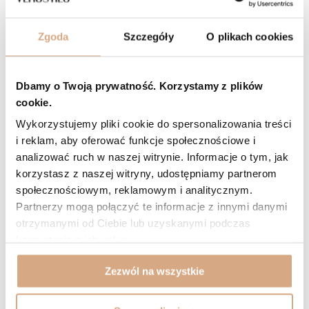
wybór plecaków w różnych wariantach
kolorystycznych.
Możesz zatem bez problemu wybrać
Zgoda
Szczegóły
O plikach cookies
jeden najlepszy
skórzany plecak
kwadratowy spośród
wielu modeli dostępnych w naszej kolekcji. Eleganckie
Dbamy o Twoją prywatność. Korzystamy z plików
panie z pewnością zachwycą klasyczne kwadratowe
cookie.
plecaki damskie w stonowanych odcieniach czerni, które
Wykorzystujemy pliki cookie do spersonalizowania treści
będą się idealnie komponować z formalnymi stylizacjami.
i reklam, aby oferować funkcje społecznościowe i
Natomiast propozycje w różnych odcieniach
beżu
i
analizować ruch w naszej witrynie. Informacje o tym, jak
brązu
z pewnością docenią kobiety, które pragną nadać
korzystasz z naszej witryny, udostępniamy partnerom
szyku casualowym stylizacjom.
społecznościowym, reklamowym i analitycznym.
Partnerzy mogą połączyć te informacje z innymi danymi
Plecak kwadratowy pasuje zarówno do codziennych, jak i
otrzymanymi od Ciebie lub uzyskanymi podczas
bardziej formalnych stylizacji. Wszystko zależy od materiału,
korzystania z ich usług.
wykończenia i detali, które decydują o charakterze całego
akcesorium. Właśnie dlatego oferujemy produkty wykonane z
Zezwól na wszystkie
wysokogatunkowej skóry naturalnej, które sprawdzą się w każdej
sytuacji. Odwiedź Verostilo już dziś! Z pewnością znajdziesz