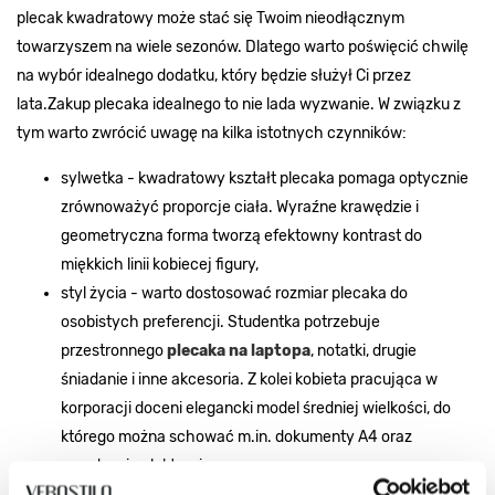
plecak kwadratowy może stać się Twoim nieodłącznym
towarzyszem na wiele sezonów. Dlatego warto poświęcić chwilę
na wybór idealnego dodatku, który będzie służył Ci przez
lata.
Zakup plecaka idealnego to nie lada wyzwanie. W związku z
tym warto zwrócić uwagę na kilka istotnych czynników:
sylwetka - kwadratowy kształt plecaka pomaga optycznie
zrównoważyć proporcje ciała. Wyraźne krawędzie i
geometryczna forma tworzą efektowny kontrast do
miękkich linii kobiecej figury,
styl życia - warto dostosować rozmiar plecaka do
osobistych preferencji. Studentka potrzebuje
przestronnego
plecaka na laptopa
, notatki, drugie
śniadanie i inne akcesoria. Z kolei kobieta pracująca w
korporacji doceni elegancki model średniej wielkości, do
którego można schować m.in. dokumenty A4 oraz
urządzenia elektroniczne,
osobiste preferencje - na Verostilo znajdziesz szeroki