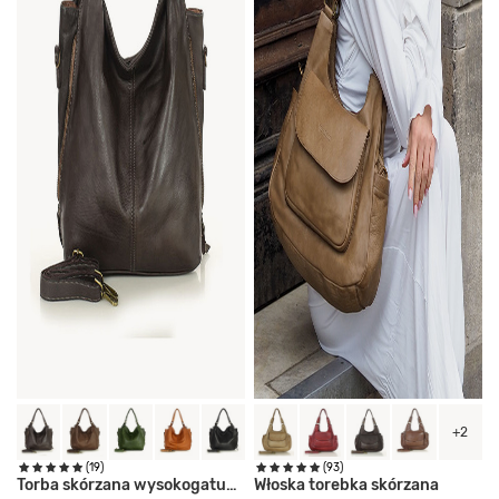
+2
(19)
(93)
Torba skórzana wysokogatunkowa
Włoska torebka skórzana