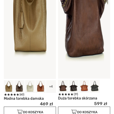
+4
(31)
(60)
Duża torebka skórzana
Modna torebka damska
599 zł
469 zł
DO KOSZYKA
DO KOSZYKA