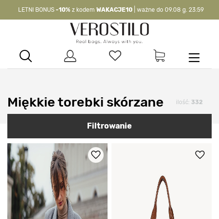
-10%
kod:
WAKACJE10
| nie dotyczy produktów z flagą OKAZJA >
Miękkie torebki skórzane
ilość:
332
Filtrowanie