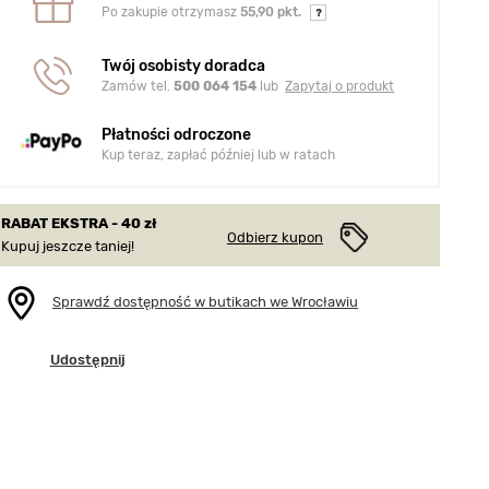
Po zakupie otrzymasz
55,90 pkt.
Twój osobisty doradca
Zamów tel.
500 064 154
lub
Zapytaj o produkt
Płatności odroczone
Kup teraz, zapłać później lub w ratach
RABAT EKSTRA - 40 zł
Odbierz kupon
Kupuj jeszcze taniej!
Sprawdź dostępność w butikach we Wrocławiu
Udostępnij