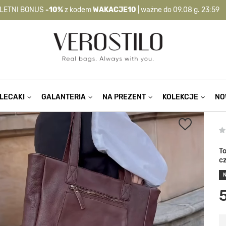
LETNI BONUS
-10%
z kodem
WAKACJE10
| ważne do 09.08 g. 23:59
-10%
kod:
WAKACJE10
| nie dotyczy produktów z flagą OKAZJA >
LECAKI
GALANTERIA
NA PREZENT
KOLEKCJE
NO
T
c