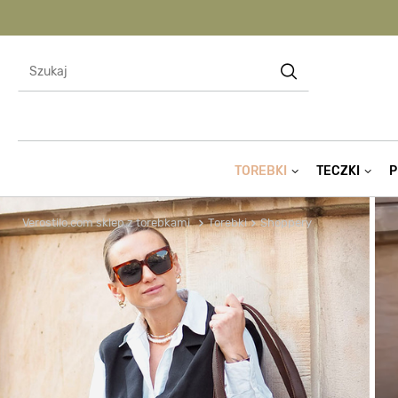
TOREBKI
TECZKI
P
Verostilo.com sklep z torebkami
Torebki
Shoppery