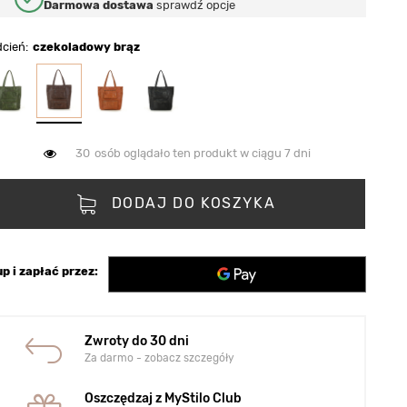
Darmowa dostawa
sprawdź opcje
dcień
czekoladowy brąz
30
osób oglądało ten produkt w ciągu 7 dni
DODAJ DO KOSZYKA
p i zapłać przez:
Zwroty do 30 dni
Za darmo - zobacz szczegóły
Oszczędzaj z MyStilo Club