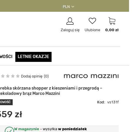
PLN
Zaloguj się
Ulubione
0,00 zł
WOŚCI
LETNIE OKAZJE
Dodaj opinię
0
orebka skórzana shopper z kieszeniami i przegrodą –
zekoladowy brąz Marco Mazzini
Kod:
vs131f
NOWOŚĆ
559 zł
W magazynie
-
wysyłka
w poniedziałek