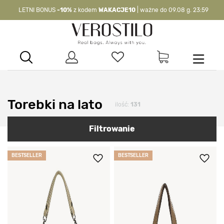
-10%
kod:
WAKACJE10
| nie dotyczy produktów z flagą OKAZJA >
Torebki na lato
ilość:
131
Filtrowanie
BESTSELLER
BESTSELLER