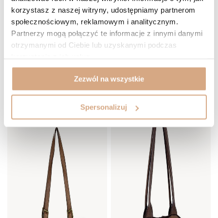
korzystasz z naszej witryny, udostępniamy partnerom
społecznościowym, reklamowym i analitycznym.
Partnerzy mogą połączyć te informacje z innymi danymi
otrzymanymi od Ciebie lub uzyskanymi podczas
korzystania z ich usług.
(34)
(53)
MARCO MAZZINI Skórzana
Torebka skórzana shopper
599 zł
649 zł
Zezwól na wszystkie
DO KOSZYKA
DO KOSZYKA
Spersonalizuj