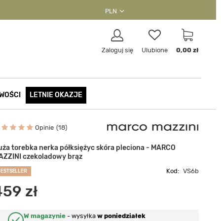
PLN
Zaloguj się
Ulubione
0,00 zł
WOŚCI
LETNIE OKAZJE
Opinie
18
uża torebka nerka półksiężyc skóra pleciona - MARCO
AZZINI czekoladowy brąz
Kod:
VS6b
BESTSELLER
459 zł
W magazynie
-
wysyłka
w poniedziałek