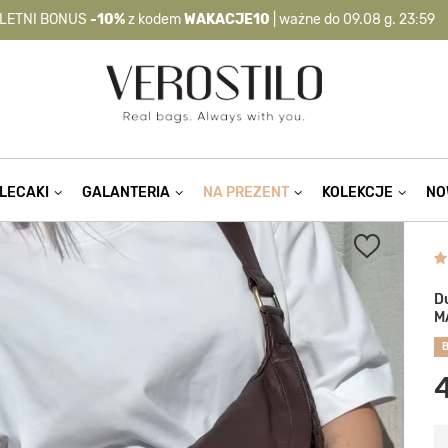
LETNI BONUS
-10%
z kodem
WAKACJE10
| ważne do 09.08 g. 23:59
-10%
kod:
WAKACJE10
| nie dotyczy produktów z flagą OKAZJA >
LECAKI
GALANTERIA
NA PREZENT
KOLEKCJE
NO
D
M