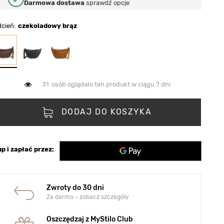
Darmowa dostawa
sprawdź opcje
dcień
czekoladowy brąz
31
osób oglądało ten produkt w ciągu 7 dni
DODAJ DO KOSZYKA
p i zapłać przez:
Zwroty do 30 dni
Za darmo - zobacz szczegóły
Oszczędzaj z MyStilo Club