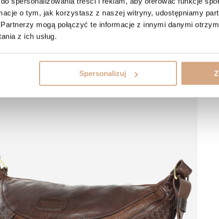
do spersonalizowania treści i reklam, aby oferować funkcje sp
ormacje o tym, jak korzystasz z naszej witryny, udostępniamy p
Partnerzy mogą połączyć te informacje z innymi danymi otrzym
nia z ich usług.
Spersonalizuj
Z