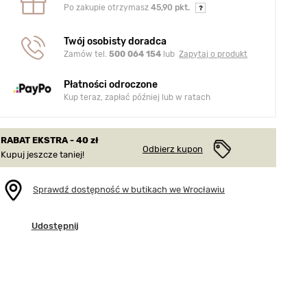
Po zakupie otrzymasz
45,90 pkt.
Twój osobisty doradca
Zamów tel.
500 064 154
lub
Zapytaj o produkt
Płatności odroczone
Kup teraz, zapłać później lub w ratach
RABAT EKSTRA - 40 zł
Odbierz kupon
Kupuj jeszcze taniej!
Sprawdź dostępność w butikach we Wrocławiu
Udostępnij