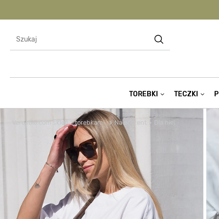
TOREBKI
TECZKI
P
Verostilo.com sklep z torebkami
Na prezent
Dla niej