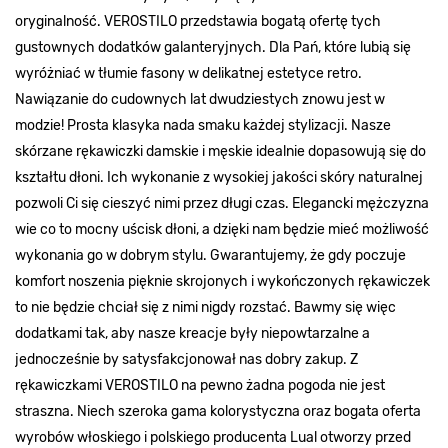
oryginalność. VEROSTILO przedstawia bogatą ofertę tych
gustownych dodatków galanteryjnych. Dla Pań, które lubią się
wyróżniać w tłumie fasony w delikatnej estetyce retro.
Nawiązanie do cudownych lat dwudziestych znowu jest w
modzie! Prosta klasyka nada smaku każdej stylizacji. Nasze
skórzane rękawiczki damskie i męskie idealnie dopasowują się do
kształtu dłoni. Ich wykonanie z wysokiej jakości skóry naturalnej
pozwoli Ci się cieszyć nimi przez długi czas. Elegancki mężczyzna
wie co to mocny uścisk dłoni, a dzięki nam będzie mieć możliwość
wykonania go w dobrym stylu. Gwarantujemy, że gdy poczuje
komfort noszenia pięknie skrojonych i wykończonych rękawiczek
to nie będzie chciał się z nimi nigdy rozstać. Bawmy się więc
dodatkami tak, aby nasze kreacje były niepowtarzalne a
jednocześnie by satysfakcjonował nas dobry zakup. Z
rękawiczkami VEROSTILO na pewno żadna pogoda nie jest
straszna. Niech szeroka gama kolorystyczna oraz bogata oferta
wyrobów włoskiego i polskiego producenta Lual otworzy przed