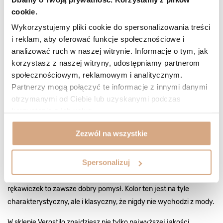
dla marznących dłoni. Wszystkie
rękawiczki ze skóry
dostępne
cookie.
w naszym sklepie to nie tylko ponadczasowa elegancja. To przede
Wykorzystujemy pliki cookie do spersonalizowania treści
wszystkim najwyższa jakość wykonania.
i reklam, aby oferować funkcje społecznościowe i
Czerwone rękawiczki - sprawdź
analizować ruch w naszej witrynie. Informacje o tym, jak
korzystasz z naszej witryny, udostępniamy partnerom
bestsellery od Verostilo
społecznościowym, reklamowym i analitycznym.
Wybierając
rękawiczki zamszowe
czy ze skóry, kierujemy się
Partnerzy mogą połączyć te informacje z innymi danymi
zazwyczaj podstawowym kryterium - mają dostatecznie dobrze
otrzymanymi od Ciebie lub uzyskanymi podczas
korzystania z ich usług.
chronić przed chłodem. Drugim aspektem jest wygląd - idealne
rękawiczki powinny być ładne i pasować do wielu stylizacji. Nie
Zezwól na wszystkie
bez powodu spora część pań wybiera
czerwone rękawiczki
skórzane. Mimo dość zauważalnego koloru, bez problemu można
Spersonalizuj
je dopasować do każdego outfitu, zarówno tego codziennego jak i
na wyjścia biznesowe. Wybór skórzanych czerwonych
rękawiczek to zawsze dobry pomysł. Kolor ten jest na tyle
charakterystyczny, ale i klasyczny, że nigdy nie wychodzi z mody.
W sklepie Verostilo znajdziesz nie tylko najwyższej jakości