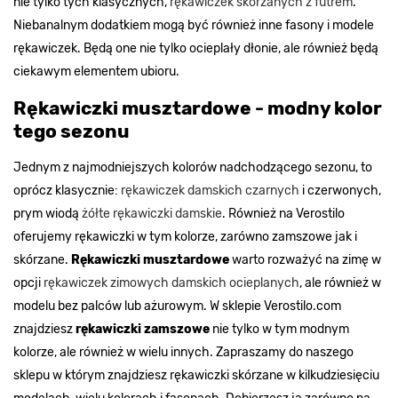
nie tylko tych klasycznych,
rękawiczek skórzanych z futrem
.
Niebanalnym dodatkiem mogą być również inne fasony i modele
rękawiczek. Będą one nie tylko ocieplały dłonie, ale również będą
ciekawym elementem ubioru.
Rękawiczki musztardowe - modny kolor
tego sezonu
Jednym z najmodniejszych kolorów nadchodzącego sezonu, to
oprócz klasycznie:
rękawiczek damskich czarnych
i czerwonych,
prym wiodą
żółte rękawiczki damskie
. Również na Verostilo
oferujemy rękawiczki w tym kolorze, zarówno zamszowe jak i
skórzane.
Rękawiczki musztardowe
warto rozważyć na zimę w
opcji
rękawiczek zimowych damskich ocieplanych
, ale również w
modelu bez palców lub ażurowym. W sklepie Verostilo.com
znajdziesz
rękawiczki zamszowe
nie tylko w tym modnym
kolorze, ale również w wielu innych. Zapraszamy do naszego
sklepu w którym znajdziesz rękawiczki skórzane w kilkudziesięciu