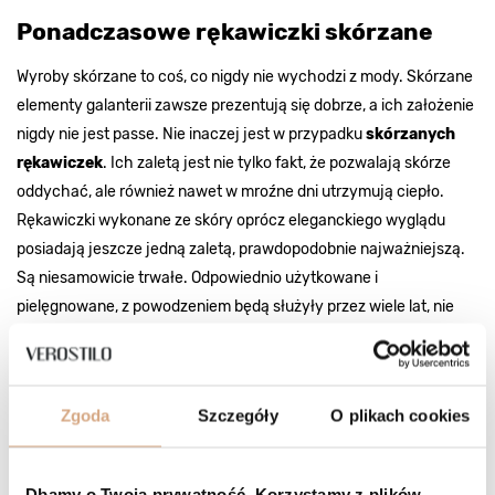
Ponadczasowe rękawiczki skórzane
Wyroby skórzane to coś, co nigdy nie wychodzi z mody. Skórzane
elementy galanterii zawsze prezentują się dobrze, a ich założenie
nigdy nie jest passe. Nie inaczej jest w przypadku
skórzanych
rękawiczek
. Ich zaletą jest nie tylko fakt, że pozwalają skórze
oddychać, ale również nawet w mroźne dni utrzymują ciepło.
Rękawiczki wykonane ze skóry oprócz eleganckiego wyglądu
posiadają jeszcze jedną zaletą, prawdopodobnie najważniejszą.
Są niesamowicie trwałe. Odpowiednio użytkowane i
pielęgnowane, z powodzeniem będą służyły przez wiele lat, nie
tracąc swoich właściwości oraz na atrakcyjności wizualnej.
Warto przy zakupie zwrócić uwagę na jakość skóry oraz
podszewki w rękawiczkach - im lepszej jakości, tym rękawiczki
Zgoda
Szczegóły
O plikach cookies
dłużej będzie można nosić. Sklep Verostilo oferuje
rękawiczki
skórzane damskie nieocieplane
oraz ocieplane, dzięki którym
pierwsze jesienne chłody, ale i mroźna zima nie będą już straszne
Dbamy o Twoją prywatność. Korzystamy z plików