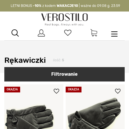
LETNI BONUS
-10%
z kodem
WAKACJE10
| ważne do 09.08 g. 23:59
-10%
kod:
WAKACJE10
| nie dotyczy produktów z flagą OKAZJA >
Rękawiczki
ilość:
5
Filtrowanie
OKAZJA
OKAZJA