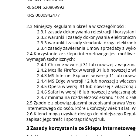
REGON 520809992
KRS 0000942477
Niniejszy Regulamin określa w szczególności:
zasady dokonywania rejestracji i korzystan
warunki i zasady dokonywania elektronicz
warunki i zasady składania drogą elektro
zasady zawierania Umów sprzedaży z wyko
Korzystanie ze sklepu internetowego jest możliwe
wymagań technicznych:
Chrome w wersji 31 lub nowszej z włączoną
Mozilla Firefox w wersji 31 lub nowszej z w
MS Internet Explorer w wersji 11 lub nowsz
MS Edge w wersji 12 lub nowszej z włączon
Opera w wersji 31 lub nowszej z włączoną o
Safari w wersji 8 lub nowszej z włączoną ob
minimalna rozdzielczość ekranu 1024 x 768 
Zgodnie z obowiązującymi przepisami prawa Vero S
internetowego do osób, które ukończyły wiek 18 lat.
Klienci mogą uzyskać dostęp do niniejszego Regu
zapisać jego treść i sporządzić wydruk.
Zasady korzystania ze Sklepu Internetoweg