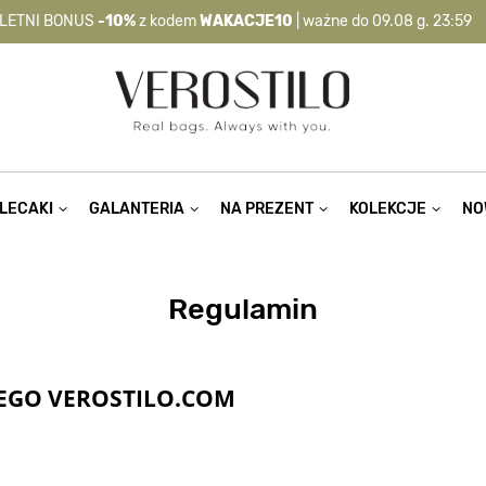
LETNI BONUS
-10%
z kodem
WAKACJE10
| ważne do 09.08 g. 23:59
-10%
kod:
WAKACJE10
| nie dotyczy produktów z flagą OKAZJA >
LECAKI
GALANTERIA
NA PREZENT
KOLEKCJE
NO
Regulamin
EGO VEROSTILO.COM