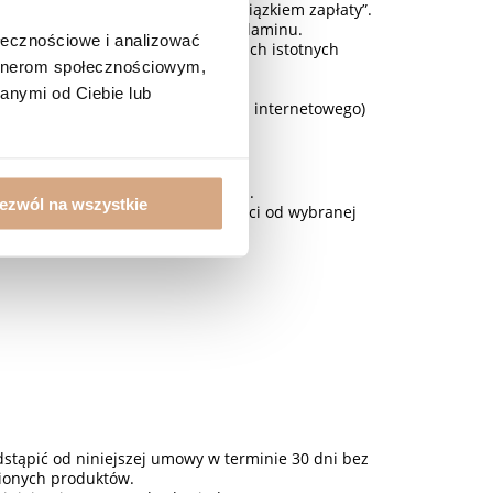
ęcie przycisku „Zamawiam z obowiązkiem zapłaty”.
sprzedaży, zgodnie z treścią Regulaminu.
ołecznościowe i analizować
ostateczne potwierdzenie wszystkich istotnych
artnerom społecznościowym,
anymi od Ciebie lub
lnych warunków (Regulamin sklepu internetowego)
ta w trakcie składania Zamówienia.
ezwól na wszystkie
d 9,99 zł do 15,99 zł w zależności od wybranej
tąpić od niniejszej umowy w terminie 30 dni bez
wionych produktów.