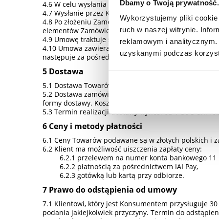
Dbamy o Twoją prywatność. 
W celu wysłania Zamówienia konieczne jest podan
Wysłanie przez Klienta Zamówienia stanowi oświad
Wykorzystujemy pliki cookie 
Po złożeniu Zamówienia, Klient otrzymuje wiadomo
ruch w naszej witrynie. Inf
elementów Zamówienia.
Umowę traktuje się za zawartą z momentem otrzym
reklamowym i analitycznym. 
Umowa zawierana jest w języku polskim. Utrwal
uzyskanymi podczas korzysta
następuje za pośrednictwem poczty elektronicznej.
Dostawa
Dostawa Towarów jest ograniczona do obszaru Rzec
Dostawa zamówionych Towarów odbywa się przesyłk
formy dostawy. Koszty dostawy zostaną również wsk
Termin realizacji dostawy wynosi od 1 do 3 dni ro
Ceny i metody płatności
Ceny Towarów podawane są w złotych polskich i za
Klient ma możliwość uiszczenia zapłaty ceny:
przelewem na numer konta bankowego 11 1
płatnością za pośrednictwem IAI Pay,
gotówką lub kartą przy odbiorze.
Prawo do odstąpienia od umowy
Klientowi, który jest Konsumentem przysługuje 3
podania jakiejkolwiek przyczyny. Termin do odstąpi