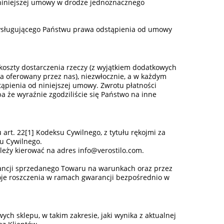
 niniejszej umowy w drodze jednoznacznego
zysługującego Państwu prawa odstąpienia od umowy
oszty dostarczenia rzeczy (z wyjątkiem dodatkowych
a oferowany przez nas), niezwłocznie, a w każdym
ąpienia od niniejszej umowy. Zwrotu płatności
a że wyraźnie zgodziliście się Państwo na inne
rt. 22[1] Kodeksu Cywilnego, z tytułu rękojmi za
su Cywilnego.
eży kierować na adres info@verostilo.com.
arancji sprzedanego Towaru na warunkach oraz przez
woje roszczenia w ramach gwarancji bezpośrednio w
ch sklepu, w takim zakresie, jaki wynika z aktualnej