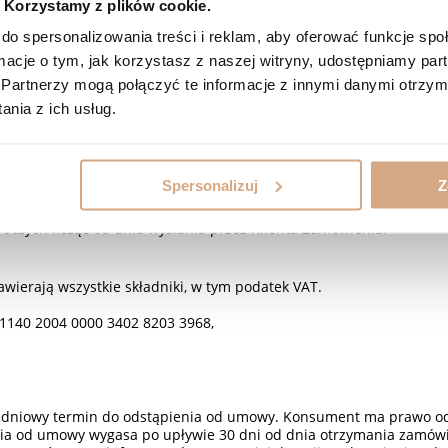
Korzystamy z plików cookie.
ie danych osobowych oznaczonych, jako obowiązkowe oraz naciśni
czenie woli zawarcia z Vero Stilo Leather Centro sp. z o.o. Umowy 
do spersonalizowania treści i reklam, aby oferować funkcje sp
ść e-mail zatytułowaną „Złożyłeś zamówienie nr (…)", zawierającą 
ormacje o tym, jak korzystasz z naszej witryny, udostępniamy p
ania przez Klienta wiadomości e-mail, o której mowa powyżej.
Partnerzy mogą połączyć te informacje z innymi danymi otrzym
enie, zabezpieczenie i udostępnienie danych Zamówienia oraz ogó
nia z ich usług.
zpospolitej Polskiej i odbywa się pod adres wskazany przez Klien
Spersonalizuj
Z
ą kurierską DPD oraz Paczkomaty Inpost. Koszty dostawy wynoszą o
azane w momencie składania Zamówienia.
boczych licząc od dnia wysłania przez Klienta Zamówienia.
wierają wszystkie składniki, w tym podatek VAT.
140 2004 0000 3402 8203 3968,
0 dniowy termin do odstąpienia od umowy. Konsument ma prawo ods
enia od umowy wygasa po upływie 30 dni od dnia otrzymania zamó