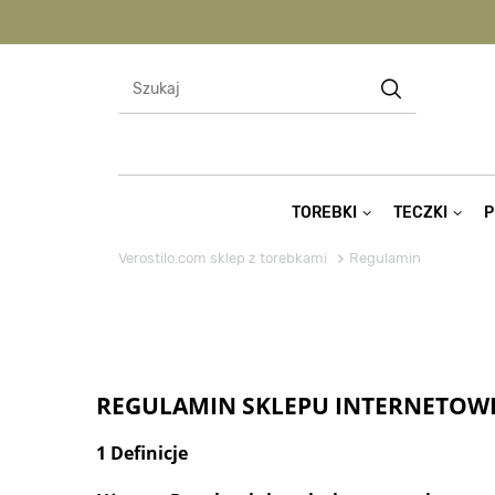
TOREBKI
TECZKI
P
Verostilo.com sklep z torebkami
Regulamin
REGULAMIN SKLEPU INTERNETOW
Definicje