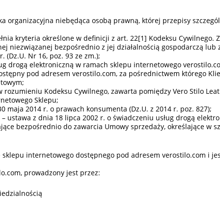
ka organizacyjna niebędąca osobą prawną, której przepisy szczegó
spełnia kryteria określone w definicji z art. 22[1] Kodeksu Cywilneg
nej niezwiązanej bezpośrednio z jej działalnością gospodarczą lu
. (Dz.U. Nr 16, poz. 93 ze zm.);
ug drogą elektroniczną w ramach sklepu internetowego verostilo.c
ostępny pod adresem verostilo.com, za pośrednictwem którego Kli
etowym;
ozumieniu Kodeksu Cywilnego, zawarta pomiędzy Vero Stilo Leath
rnetowego Sklepu;
0 maja 2014 r. o prawach konsumenta (Dz.U. z 2014 r. poz. 827);
– ustawa z dnia 18 lipca 2002 r. o świadczeniu usług drogą elektron
ające bezpośrednio do zawarcia Umowy sprzedaży, określające w szc
e sklepu internetowego dostępnego pod adresem verostilo.com i je
lo.com, prowadzony jest przez:
iedzialnością