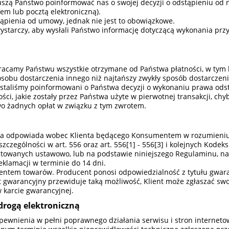
szą Państwo poinformować nas o swojej decyzji o odstąpieniu od
em lub pocztą elektroniczną).
ąpienia od umowy, jednak nie jest to obowiązkowe.
ystarczy, aby wysłali Państwo informację dotyczącą wykonania pr
acamy Państwu wszystkie otrzymane od Państwa płatności, w tym k
obu dostarczenia innego niż najtańszy zwykły sposób dostarczeni
zostaliśmy poinformowani o Państwa decyzji o wykonaniu prawa odst
i, jakie zostały przez Państwa użyte w pierwotnej transakcji, chyb
o żadnych opłat w związku z tym zwrotem.
awca odpowiada wobec Klienta będącego Konsumentem w rozumieniu a
czególności w art. 556 oraz art. 556[1] - 556[3] i kolejnych Kodek
towanych ustawowo, lub na podstawie niniejszego Regulaminu, nal
klamacji w terminie do 14 dni.
oducentem towarów. Producent ponosi odpowiedzialność z tytułu gw
t gwarancyjny przewiduje taką możliwość, Klient może zgłaszać s
 karcie gwarancyjnej.
drogą elektroniczną
ewnienia w pełni poprawnego działania serwisu i stron internetowy