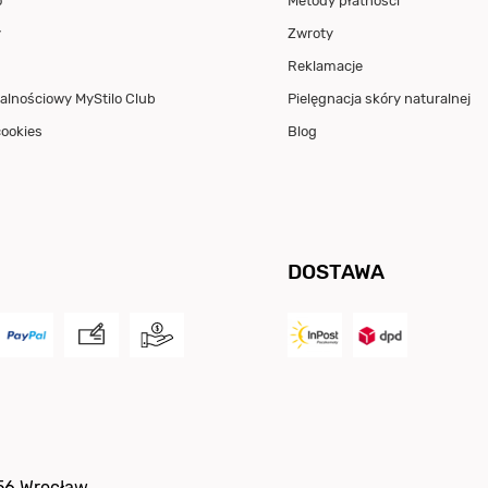
o
Metody płatności
y
Zwroty
Reklamacje
alnościowy MyStilo Club
Pielęgnacja skóry naturalnej
cookies
Blog
DOSTAWA
56
Wrocław