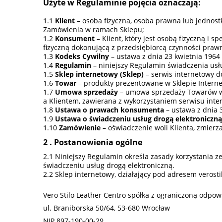
Użyte w Regulaminie pojęcia oznaczają:
Klient
– osoba fizyczna, osoba prawna lub jednost
Zamówienia w ramach Sklepu;
Konsument
– Klient, który jest osobą fizyczną i 
fizyczną dokonującą z przedsiębiorcą czynności praw
Kodeks Cywilny
– ustawa z dnia 23 kwietnia 1964 r
Regulamin
– niniejszy Regulamin świadczenia usł
Sklep internetowy (Sklep)
– serwis internetowy d
Towar
– produkty prezentowane w Sklepie Intern
Umowa sprzedaży
– umowa sprzedaży Towarów w r
a Klientem, zawierana z wykorzystaniem serwisu inte
Ustawa o prawach konsumenta
– ustawa z dnia 3
Ustawa o świadczeniu usług drogą elektroniczną
Zamówienie
– oświadczenie woli Klienta, zmierz
. Postanowienia ogólne
Niniejszy Regulamin określa zasady korzystania z
świadczeniu usług drogą elektroniczną.
Sklep internetowy, działający pod adresem verosti
Vero Stilo Leather Centro spółka z ograniczoną odpow
ul. Braniborska 50/64, 53-680 Wrocław
NIP 897-190-00-29