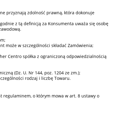
lne przyznają zdolność prawną, która dokonuje
o. Zgodnie z tą definicją za Konsumenta uważa się osobę
b zawodową.
om;
ent może w szczególności składać Zamówienia;
er Centro spółka z ograniczoną odpowiedzialnością
iczną (Dz. U. Nr 144, poz. 1204 ze zm.);
zególności rodzaj i liczbę Towaru.
st regulaminem, o którym mowa w art. 8 ustawy o