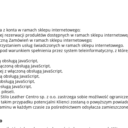
ia z konta w ramach sklepu internetowego;
nej rezerwacji produktów dostępnych w ramach sklepu internetowe
niczną Zamówień w ramach sklepu internetowego;
rzystaniem usług świadczonych w ramach sklepu internetowego.
 pod warunkiem spełnienia przez system teleinformatyczny, z któr
 obsługą JavaScript,
łączoną obsługą JavaScript,
ej z włączoną obsługą JavaScript,
ą obsługą JavaScript,
bsługą JavaScript,
sługą JavaScript,
pikseli.
tilo Leather Centro sp. z o.o. zastrzega sobie możliwość ogranic
 W takim przypadku potencjalni Klienci zostaną o powyższym powiad
laminu w każdym czasie za pośrednictwem odsyłacza zamieszczoneg
o