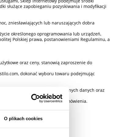
sługami, Sklep internetowy podejmuje środki
ki służące zapobieganiu pozyskiwania i modyfikacji
moc, zniesławiających lub naruszających dobra
 użycie określonego oprogramowania lub urządzeń,
olitej Polskiej prawa, postanowieniami Regulaminu, a
 użytkowe oraz ceny, stanowią zaproszenie do
ostilo.com, dokonać wyboru towaru podejmując
 możliwość modyfikacji wprowadzonych danych oraz
i na stronie.
stanie podsumowanie złożonego zamówienia.
sztów (jeśli występują),
O plikach cookies