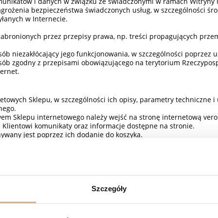
unikatów i danych w związku ze świadczonymi w ramach Witryny u
agrożenia bezpieczeństwa świadczonych usług, w szczególności środ
łanych w Internecie.
 zabronionych przez przepisy prawa, np. treści propagujących prze
sób niezakłócający jego funkcjonowania, w szczególności poprzez
sób zgodny z przepisami obowiązującego na terytorium Rzeczyposp
ternet.
towych Sklepu, w szczególności ich opisy, parametry techniczne i
nego.
em Sklepu internetowego należy wejść na stronę internetową ver
 Klientowi komunikaty oraz informacje dostępne na stronie.
wany jest poprzez ich dodanie do koszyka.
knięcia w przycisk „Zamawiam z obowiązkiem zapłaty” – Klient ma
yświetlanymi Klientowi komunikatami oraz informacjami dostępnym
pu internetowego wszystkich niezbędnych danych, wyświetlone zo
e dotyczące:
h produktów lub usług, w tym kosztów dostawy oraz dodatkowych ko
Szczegóły