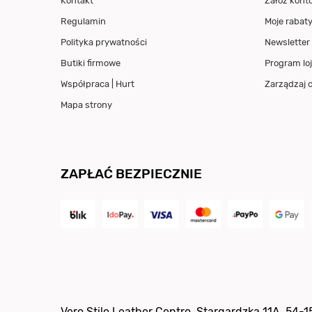
Kontakt
Załóż kont
Regulamin
Moje rabat
Polityka prywatności
Newsletter
Butiki firmowe
Program loj
Współpraca | Hurt
Zarządzaj 
Mapa strony
ZAPŁAĆ BEZPIECZNIE
Vero Stilo Leather Centro
,
Stargardzka 11A
,
54-1