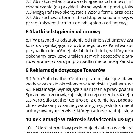
Aby skorzystać z prawa odstąpienia od umowy, mu
oświadczenia (na przykład pismo wysłane pocztą, faks
Mogą Państwo skorzystać z wzoru formularza odst
Aby zachować termin do odstąpienia od umowy, w
przed upływem terminu do odstąpienia od umowy.
Skutki odstąpienia od umowy
W przypadku odstąpienia od niniejszej umowy zwr
kosztów wynikających z wybranego przez Państwa spos
przypadku nie później niż 14 dni od dnia, w którym 
dokonamy przy użyciu takich samych sposobów płatnośc
rozwiązanie; w każdym przypadku nie poniosą Państw
Reklamacje dotyczące Towarów
Vero Stilo Leather Centro sp. z o.o. jako sprzed
wady w zakresie określonym w Kodeksie Cywilnym, w sz
Reklamacje, wynikające z naruszenia praw gwaran
Sprzedawca zobowiązuje się do rozpatrzenia każdej re
Vero Stilo Leather Centro sp. z o.o. nie jest pr
okres wskazany w karcie gwarancyjnej. Jeśli dokumen
autoryzowanym serwisie, którego adres znajduje się w
Reklamacje w zakresie świadczenia usług 
Sklep internetowy podejmuje działania w celu zap