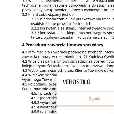
W celu zapewnienia bezpieczeństwa przekazu kom
techniczne i organizacyjne odpowiednie do stopnia z
przez osoby nieuprawnione danych osobowych przesy
Klient zobowiązany jest do:
niedostarczania i nieprzekazywania treści
osobiste i inne prawa osób trzecich,
korzystania ze sklepu internetowego w spo
korzystania ze sklepu internetowego w spo
także z ogólnymi zasadami korzystania z sieci In
Procedura zawarcia Umowy sprzedaży
Informacje o Towarach podane na stronach interne
zawarcia umowy, w rozumieniu art. 71 Kodeksu Cywil
W celu zawarcia Umowy sprzedaży za pośrednictw
kolejne czynności techniczne w oparciu o wyświetlane
Wybór zamawianych przez Klienta Towarów dokony
W trakcie składania Zamówienia – do momentu kli
wybranego Towaru. W tym celu należy kierować się w
Po podaniu przez Klienta korzystającego ze skle
Podsumowanie zamówienia będzie zawierać informacj
przedmiotu zamówienia,
jednostkowej oraz łącznej ceny zamawianyc
Zgoda
wybranej metody płatności,
wybranego sposobu dostawy,
czasu dostawy,