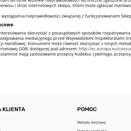
dnym terminie wszelkie nieprawidłowości techniczne zgłoszone prz
rwisu i stron internetowych sklepu, Klient może zgłaszać mailowo
tę wystąpienia nieprawidłowości związanej z funkcjonowaniem Skle
ońcowe
ainteresowania skorzystać z pozasądowych sposobów rozpatrywania 
stępowania mediacyjnego przed Wojewódzkimi Inspektoratami Ins
ji Handlowej. Konsument może również skorzystać z innych metod
ternetowej ODR, dostępnej pod adresem:
http://ec.europa.eu/consu
laminie mają zastosowanie przepisy Kodeksu cywilnego, przepisy 
 KLIENTA
POMOC
Metody dostawy