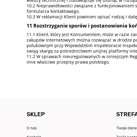
wiedzy technicznej i zobowiązuje się usunąć w rozsą
Nieprawidłowości związane z funkcjonowaniem se
formularza kontaktowego.
W reklamacji Klient powinien opisać rodzaj i da
Rozstrzyganie sporów i postanowienia k
Klient, który jest Konsumentem, może w razie z
zakupów internetowych można rozwiązać w drodze po
polubownym przy Wojewódzkim Inspektoracie Inspekc
swoją skargę za pośrednictwem unijnej platformy in
W sprawach nieuregulowanych w niniejszym Regu
inne właściwe przepisy prawa polskiego.
SKLEP
STREFA
O nas
Twoje dane