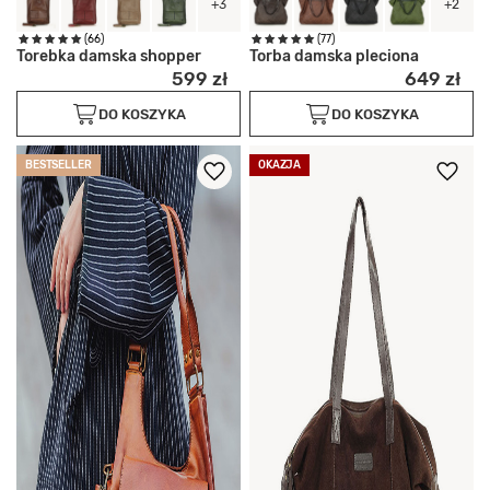
+3
+2
(66)
(77)
Torebka damska shopper
Torba damska pleciona
599 zł
649 zł
DO KOSZYKA
DO KOSZYKA
BESTSELLER
OKAZJA