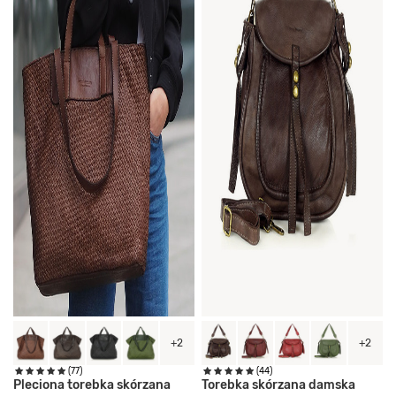
+2
+2
(77)
(44)
Pleciona torebka skórzana
Torebka skórzana damska