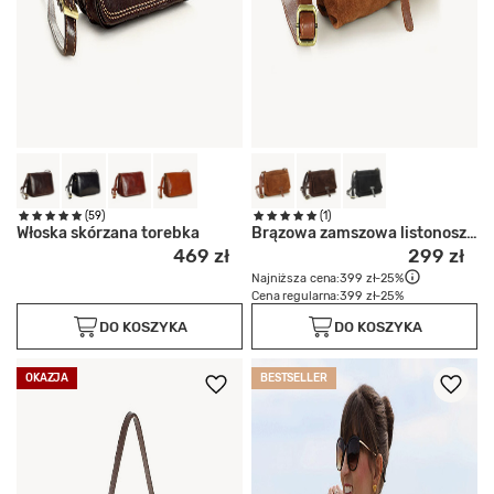
(59)
(1)
Włoska skórzana torebka
Brązowa zamszowa listonoszka
469 zł
299 zł
Najniższa cena:
399 zł
-25%
Cena regularna:
399 zł
-25%
DO KOSZYKA
DO KOSZYKA
OKAZJA
BESTSELLER