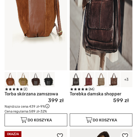
+3
(2)
(66)
Torba skórzana zamszowa
Torebka damska shopper
399 zł
599 zł
Najniższa cena:
439 zł
-9%
Cena regularna:
589 zł
-32%
DO KOSZYKA
DO KOSZYKA
OKAZJA