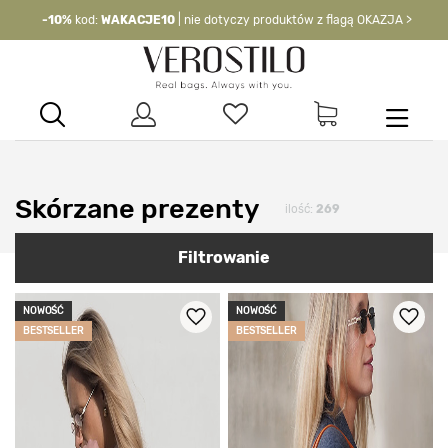
-10%
kod:
WAKACJE10
| nie dotyczy produktów z flagą OKAZJA >
Skórzane prezenty
ilość:
269
Filtrowanie
NOWOŚĆ
NOWOŚĆ
BESTSELLER
BESTSELLER