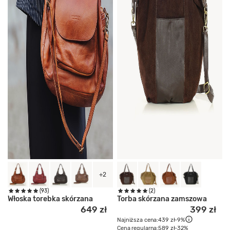
+2
(93)
(2)
Włoska torebka skórzana
Torba skórzana zamszowa
649 zł
399 zł
Najniższa cena:
439 zł
-9%
Cena regularna:
589 zł
-32%