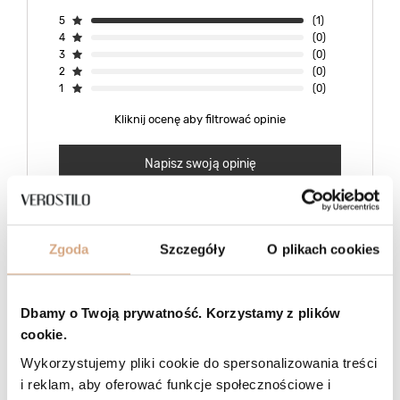
5
(1)
4
(0)
3
(0)
2
(0)
1
(0)
Kliknij ocenę aby filtrować opinie
Napisz swoją opinię
5/5
Opinia potwierdzona zakupem
Zgoda
Szczegóły
O plikach cookies
Odcień: czarny
2026-08-01
To już mój trzeci zakup torebki tej marki. To są naprawdę torebki na
Dbamy o Twoją prywatność. Korzystamy z plików
najwyższym poziomie elegancji i solidnego wykonania, bardzo
dobrej jakości skóra. Torebka jest nietuzinkowa, bardzo ładnie się
cookie.
reprezentuje do każdej stylizacji. Jest pojemna i ma cztery
zasuwane kieszonki przez co mam w niej wszystko uporządkowane.
Wykorzystujemy pliki cookie do spersonalizowania treści
Polecam, warto kupić , spełnia wszystkie oczekiwania.
i reklam, aby oferować funkcje społecznościowe i