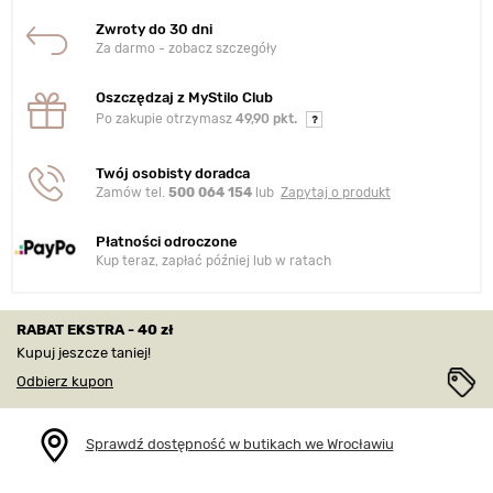
Zwroty do 30 dni
Za darmo - zobacz szczegóły
Oszczędzaj z MyStilo Club
Po zakupie otrzymasz
49,90 pkt.
Twój osobisty doradca
Zamów tel.
500 064 154
lub
Zapytaj o produkt
Płatności odroczone
Kup teraz, zapłać później lub w ratach
RABAT EKSTRA - 40 zł
Kupuj jeszcze taniej!
Odbierz kupon
Sprawdź dostępność w butikach we Wrocławiu