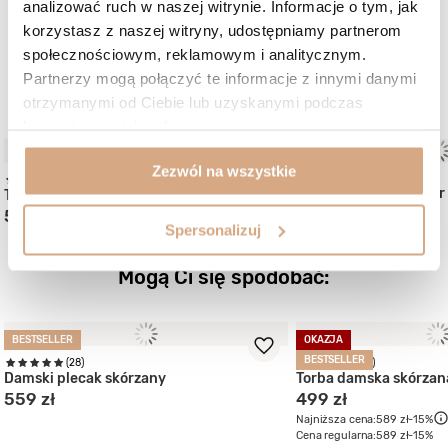
Kinga, Olkusz
analizować ruch w naszej witrynie. Informacje o tym, jak
Czy opinia była pomocna?
0
0
korzystasz z naszej witryny, udostępniamy partnerom
społecznościowym, reklamowym i analitycznym.
Partnerzy mogą połączyć te informacje z innymi danymi
W podobnym kolorze:
otrzymanymi od Ciebie lub uzyskanymi podczas
korzystania z ich usług.
NOWOŚĆ
Zezwól na wszystkie
(44)
Duża torebka shopper
Torebka skórzana damska
589 zł
599 zł
Spersonalizuj
Mogą Ci się spodobać:
BESTSELLER
OKAZJA
BESTSELLER
(28)
(37)
Damski plecak skórzany
Torba damska skórzan
559 zł
499 zł
Najniższa cena:
589 zł
-15%
Cena regularna:
589 zł
-15%