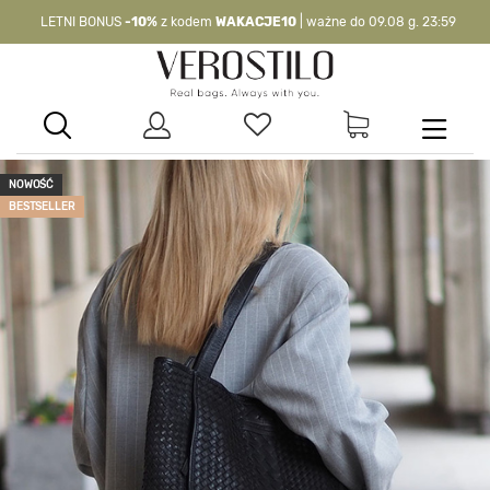
LETNI BONUS
-10%
z kodem
WAKACJE10
| ważne do 09.08 g. 23:59
-10%
kod:
WAKACJE10
| nie dotyczy produktów z flagą OKAZJA >
NOWOŚĆ
BESTSELLER