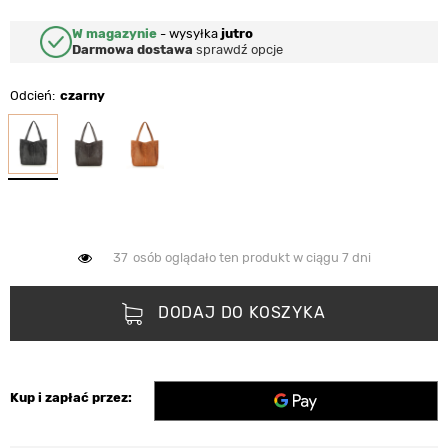
W magazynie
-
wysyłka
jutro
Darmowa dostawa
sprawdź opcje
Odcień
czarny
37
osób oglądało ten produkt w ciągu 7 dni
DODAJ DO KOSZYKA
Kup i zapłać przez: