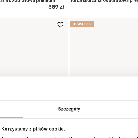
rzana kwadratowa premium
Torba skórzana kwadratowa pr
389 zł
BESTSELLER
Szczegóły
Korzystamy z plików cookie.