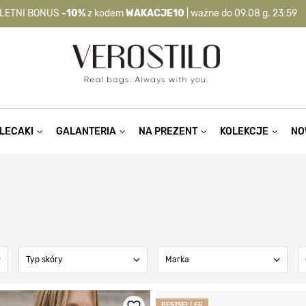
LETNI BONUS
-10%
z kodem
WAKACJE10
| ważne do 09.08 g. 23:59
-10%
kod:
WAKACJE10
| nie dotyczy produktów z flagą OKAZJA >
LECAKI
GALANTERIA
NA PREZENT
KOLEKCJE
NO
Typ skóry
Marka
BESTSELLER