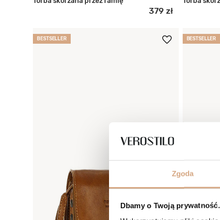
Torba skórzana przez ramię
Torba skó
379 zł
BESTSELLER
BESTSELLER
Zgoda
Dbamy o Twoją prywatność. 