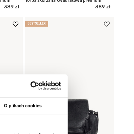
emium
Torba skórzana kwadratowa premium
389 zł
389 zł
BESTSELLER
O plikach cookies