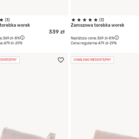
(3)
(3)
torebka worek
Zamszowa torebka worek
339 zł
a:
369 zł
-8%
Najniższa cena:
369 zł
-8%
na:
479 zł
-29%
Cena regularna:
479 zł
-29%
EDOSTĘPNY
CHWILOWO NIEDOSTĘPNY