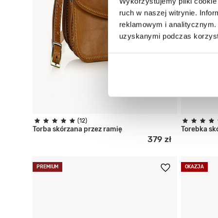
Wykorzystujemy pliki cookie 
ruch w naszej witrynie. Inf
reklamowym i analitycznym. 
uzyskanymi podczas korzysta
(12)
Torba skórzana przez ramię
Torebka sk
379 zł
PREMIUM
OKAZJA