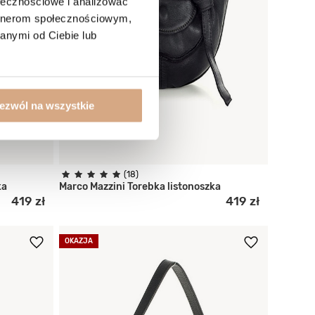
ołecznościowe i analizować
artnerom społecznościowym,
anymi od Ciebie lub
ezwól na wszystkie
(18)
ka
Marco Mazzini Torebka listonoszka
419 zł
419 zł
OKAZJA