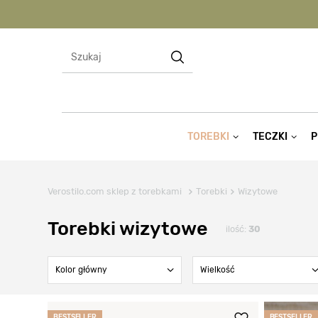
TOREBKI
TECZKI
P
Verostilo.com sklep z torebkami
Torebki
Wizytowe
Torebki wizytowe
ilość:
30
Kolor główny
Wielkość
BESTSELLER
BESTSELLER