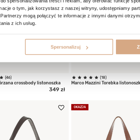
do spersonalizowania treści i reklam, aby oferować funkcje sp
ormacje o tym, jak korzystasz z naszej witryny, udostępniamy p
Partnerzy mogą połączyć te informacje z innymi danymi otrzym
nia z ich usług.
Spersonalizuj
Z
+2
(46)
(18)
órzana crossbody listonoszka
Marco Mazzini Torebka listonosz
349 zł
OKAZJA