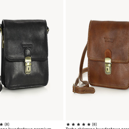
(8)
(8)