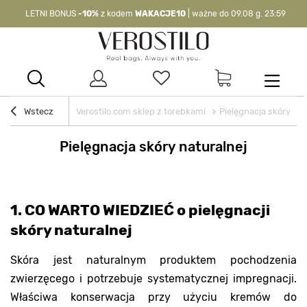
LETNI BONUS
-10%
z kodem
WAKACJE10
| ważne do 09.08 g. 23:59
-10%
kod:
WAKACJE10
| nie dotyczy produktów z flagą OKAZJA >
Wstecz
Verostilo.com sklep z torebkami
Pielęgnacja skóry nat
Pielęgnacja skóry naturalnej
1. CO WARTO WIEDZIEĆ o pielęgnacji
skóry naturalnej
Skóra jest naturalnym produktem pochodzenia
zwierzęcego i potrzebuje systematycznej impregnacji.
Właściwa konserwacja przy użyciu kremów do