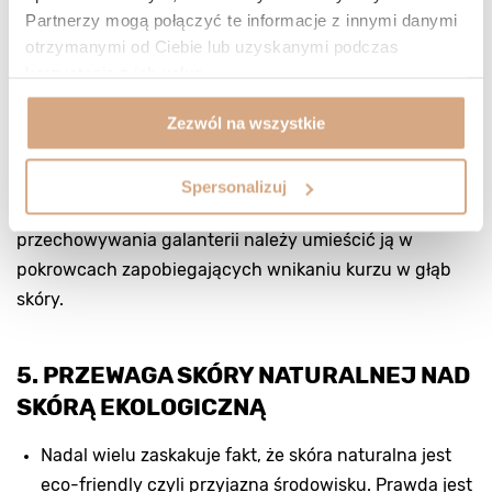
pielęgnacyjnymi. Ciężkie zabrudzenia (zaschnięte
Partnerzy mogą połączyć te informacje z innymi danymi
zabrudzenia oraz głębokie plamy) powinny być
otrzymanymi od Ciebie lub uzyskanymi podczas
usuwane w profesjonalnych pralniach chemicznych
korzystania z ich usług.
specjalizujących się w czyszczeniu skóry i zamszu. Aby
skutecznie ochronić przed zabrudzeniami i
Zezwól na wszystkie
odbarwieniami produkty ze skóry naturalnej zaleca się
przed pierwszym użyciem zabezpieczyć je sprayem,
Spersonalizuj
pastą lub kremem ochronnym. Podczas
przechowywania galanterii należy umieścić ją w
pokrowcach zapobiegających wnikaniu kurzu w głąb
skóry.
5. PRZEWAGA SKÓRY NATURALNEJ NAD
SKÓRĄ EKOLOGICZNĄ
Nadal wielu zaskakuje fakt, że skóra naturalna jest
eco-friendly czyli przyjazna środowisku. Prawda jest