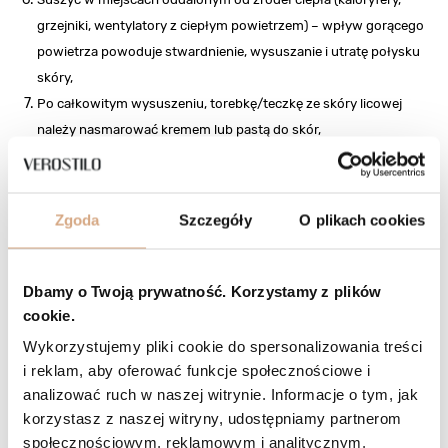
grzejniki, wentylatory z ciepłym powietrzem) – wpływ gorącego
powietrza powoduje stwardnienie, wysuszanie i utratę połysku
skóry,
Po całkowitym wysuszeniu, torebkę/teczkę ze skóry licowej
należy nasmarować kremem lub pastą do skór,
Nie narażać na duże obciążenie i naprężenie materiału, które
mogą powodować uszkodzenia wrażliwych elementów jak:
uchwyty, paski, rączki,
Zgoda
Szczegóły
O plikach cookies
Unikać długotrwałego ocierania o inne powierzchnie oraz
uważać na ostre i chropowate przedmioty, które mogą
powodować przetarcia lub inne uszkodzenia mechaniczne.
Dbamy o Twoją prywatność. Korzystamy z plików
cookie.
Wykorzystujemy pliki cookie do spersonalizowania treści
4. ZABRUDZENIA
i reklam, aby oferować funkcje społecznościowe i
analizować ruch w naszej witrynie. Informacje o tym, jak
Zabrudzenia należy przecierać szmatką bardzo
korzystasz z naszej witryny, udostępniamy partnerom
delikatnie zwilżoną wodą i natłuszczać kremami
społecznościowym, reklamowym i analitycznym.