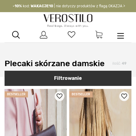
-10%
kod:
WAKACJE10
| nie dotyczy produktów z flagą OKAZJA >
Plecaki skórzane damskie
ilość:
49
Filtrowanie
BESTSELLER
BESTSELLER