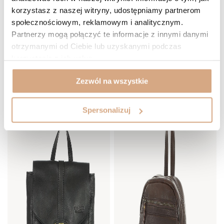
korzystasz z naszej witryny, udostępniamy partnerom
społecznościowym, reklamowym i analitycznym.
Partnerzy mogą połączyć te informacje z innymi danymi
(22)
(22)
otrzymanymi od Ciebie lub uzyskanymi podczas
Plecak skórzany damski
Plecak skórzany damski
korzystania z ich usług.
559 zł
559 zł
DO KOSZYKA
DO KOSZYKA
Zezwól na wszystkie
BESTSELLER
Spersonalizuj