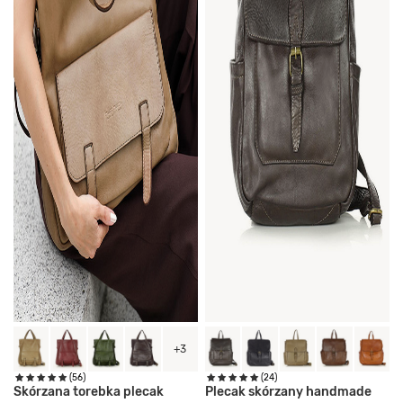
+3
(56)
(24)
Skórzana torebka plecak
Plecak skórzany handmade