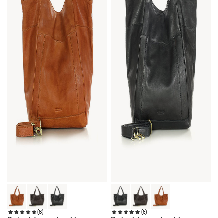
(8)
(8)