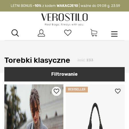
LETNI BONUS
-10%
z kodem
WAKACJE10
| ważne do 09.08 g. 23:59
-10%
kod:
WAKACJE10
| nie dotyczy produktów z flagą OKAZJA >
Torebki klasyczne
ilość:
233
Filtrowanie
BESTSELLER