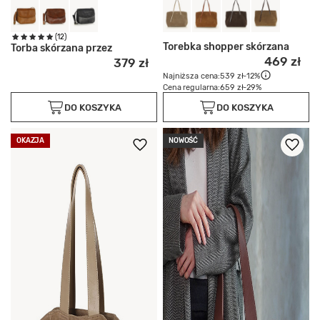
(12)
Torebka shopper skórzana
Torba skórzana przez
469 zł
379 zł
Najniższa cena:
539 zł
-12%
Cena regularna:
659 zł
-29%
DO KOSZYKA
DO KOSZYKA
OKAZJA
NOWOŚĆ