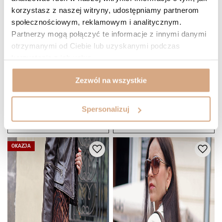
korzystasz z naszej witryny, udostępniamy partnerom
społecznościowym, reklamowym i analitycznym.
Partnerzy mogą połączyć te informacje z innymi danymi
otrzymanymi od Ciebie lub uzyskanymi podczas
korzystania z ich usług.
(1)
(1)
Zezwól na wszystkie
Duża torba zamszowa
Duża torba zamszowa
299 zł
299 zł
Najniższa cena:
379 zł
-21%
Najniższa cena:
379 zł
-21%
Spersonalizuj
Cena regularna:
549 zł
-46%
Cena regularna:
549 zł
-46%
DO KOSZYKA
DO KOSZYKA
OKAZJA