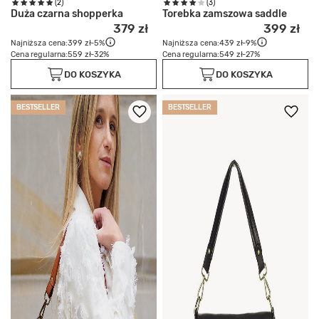
(2)
(3)
Duża czarna shopperka
Torebka zamszowa saddle
379 zł
399 zł
Najniższa cena:
399 zł
-5%
Najniższa cena:
439 zł
-9%
Cena regularna:
559 zł
-32%
Cena regularna:
549 zł
-27%
DO KOSZYKA
DO KOSZYKA
BESTSELLER
BESTSELLER