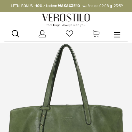
LETNI BONUS
-10%
z kodem
WAKACJE10
| ważne do 09.08 g. 23:59
-10%
kod:
WAKACJE10
| nie dotyczy produktów z flagą OKAZJA >