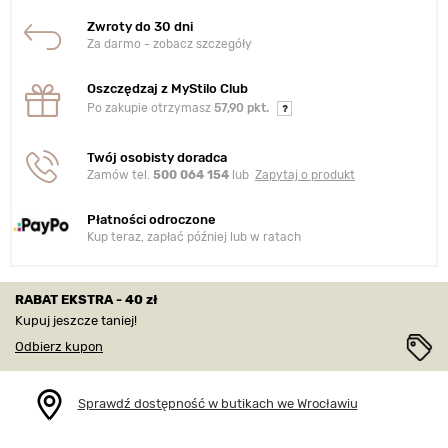
Zwroty do 30 dni
Za darmo - zobacz szczegóły
Oszczędzaj z MyStilo Club
Po zakupie otrzymasz
57,90 pkt.
Twój osobisty doradca
Zamów tel.
500 064 154
lub
Zapytaj o produkt
Płatności odroczone
Kup teraz, zapłać później lub w ratach
RABAT EKSTRA - 40 zł
Kupuj jeszcze taniej!
Odbierz kupon
Sprawdź dostępność w butikach we Wrocławiu