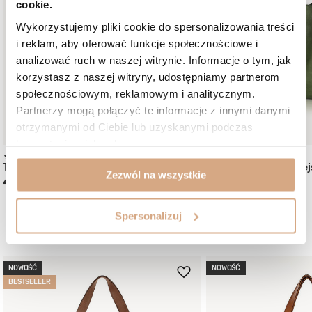
cookie.
Wykorzystujemy pliki cookie do spersonalizowania treści
i reklam, aby oferować funkcje społecznościowe i
analizować ruch w naszej witrynie. Informacje o tym, jak
korzystasz z naszej witryny, udostępniamy partnerom
społecznościowym, reklamowym i analitycznym.
Partnerzy mogą połączyć te informacje z innymi danymi
otrzymanymi od Ciebie lub uzyskanymi podczas
korzystania z ich usług.
(58)
(3)
Torebka skórzana listonoszka
Torebka skórzana miej
Zezwól na wszystkie
469 zł
599 zł
Spersonalizuj
Mogą Ci się spodobać:
NOWOŚĆ
NOWOŚĆ
BESTSELLER