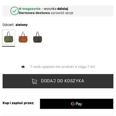
W magazynie
-
wysyłka
dzisiaj
Darmowa dostawa
sprawdź opcje
Odcień
zielony
7
osób oglądało ten produkt w ciągu 7 dni
DODAJ DO KOSZYKA
Kup i zapłać przez: