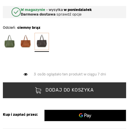
W magazynie
-
wysyłka
w poniedziałek
Darmowa dostawa
sprawdź opcje
Odcień
ciemny brąz
3
osób oglądało ten produkt w ciągu 7 dni
DODAJ DO KOSZYKA
Kup i zapłać przez: