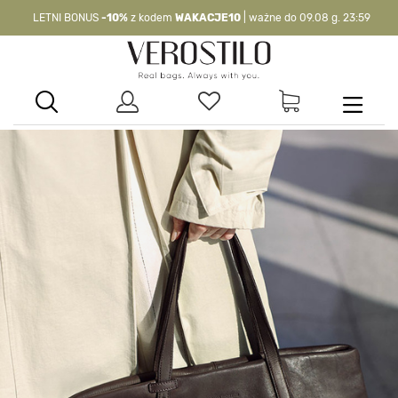
LETNI BONUS
-10%
z kodem
WAKACJE10
| ważne do 09.08 g. 23:59
-10%
kod:
WAKACJE10
| nie dotyczy produktów z flagą OKAZJA >