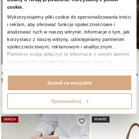
cookie.
Wykorzystujemy pliki cookie do spersonalizowania treści
i reklam, aby oferować funkcje społecznościowe i
analizować ruch w naszej witrynie. Informacje o tym, jak
korzystasz z naszej witryny, udostępniamy partnerom
społecznościowym, reklamowym i analitycznym.
Partnerzy mogą połączyć te informacje z innymi danymi
otrzymanymi od Ciebie lub uzyskanymi podczas
korzystania z ich usług.
(2)
Torebka skórzana shopper
Teczka męska vintage
599 zł
759 zł
Zezwól na wszystkie
Mogą Ci się spodobać:
Spersonalizuj
OKAZJA
NOWOŚĆ