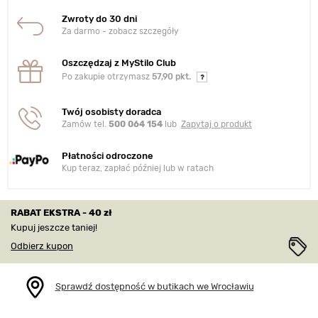
Zwroty do 30 dni
Za darmo - zobacz szczegóły
Oszczędzaj z MyStilo Club
Po zakupie otrzymasz
57,90 pkt.
Twój osobisty doradca
Zamów tel.
500 064 154
lub
Zapytaj o produkt
Płatności odroczone
Kup teraz, zapłać później lub w ratach
RABAT EKSTRA - 40 zł
Kupuj jeszcze taniej!
Odbierz kupon
Sprawdź dostępność w butikach we Wrocławiu