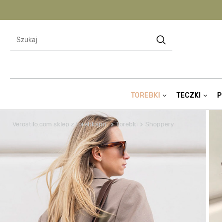
TOREBKI
TECZKI
P
Verostilo.com sklep z torebkami
Torebki
Shoppery