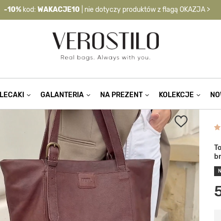
-10%
kod:
WAKACJE10
| nie dotyczy produktów z flagą OKAZJA >
LECAKI
GALANTERIA
NA PREZENT
KOLEKCJE
NO
T
b