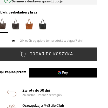
Darmowa dostawa
sprawdź opcje
dcień
czekoladowy brąz
29
osób oglądało ten produkt w ciągu 7 dni
DODAJ DO KOSZYKA
p i zapłać przez:
Zwroty do 30 dni
Za darmo - zobacz szczegóły
Oszczędzaj z MyStilo Club