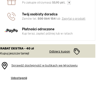
Po zakupie otrzymasz
55,90 pkt.
Twój osobisty doradca
Zamów tel.
500 064 154
lub
Zapytaj o produkt
Płatności odroczone
Kup teraz, zapłać później lub w ratach
RABAT EKSTRA - 40 zł
Odbierz kupon
Kupuj jeszcze taniej!
Sprawdź dostępność w butikach we Wrocławiu
Udostępnij