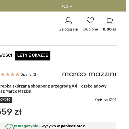
PLN
Zaloguj się
Ulubione
0,00 zł
WOŚCI
LETNIE OKAZJE
Opinie
2
orebka skórzana shopper z przegrodą A4 – czekoladowy
rąz Marco Mazzini
Kod:
vs130f
NOWOŚĆ
559 zł
W magazynie
-
wysyłka
w poniedziałek