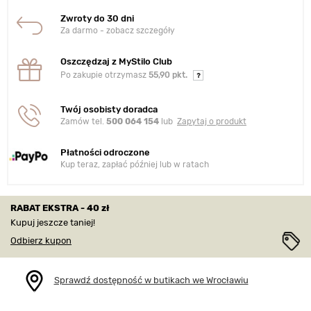
Zwroty do 30 dni
Za darmo - zobacz szczegóły
Oszczędzaj z MyStilo Club
Po zakupie otrzymasz
55,90 pkt.
Twój osobisty doradca
Zamów tel.
500 064 154
lub
Zapytaj o produkt
Płatności odroczone
Kup teraz, zapłać później lub w ratach
RABAT EKSTRA - 40 zł
Kupuj jeszcze taniej!
Odbierz kupon
Sprawdź dostępność w butikach we Wrocławiu