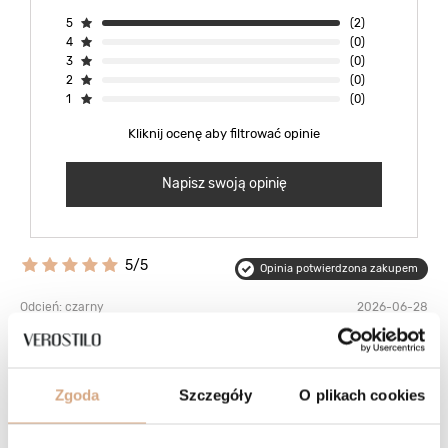
5
(2)
4
(0)
3
(0)
2
(0)
1
(0)
Kliknij ocenę aby filtrować opinie
Napisz swoją opinię
5/5
Opinia potwierdzona zakupem
Odcień: czarny
2026-06-28
Torebka wspaniała, w pełni spelnia moje oczekiwania. Szukałam
torebki, która zmieści mój laptop i będzie miała wewnątrz przegrodę
oraz mnóstwo kieszonek i taką właśnie dostałam. Do tego skóra jest
w bardzo dobrym gatunku - mięsista i jednocześnie bardzo miękka
Zgoda
Szczegóły
O plikach cookies
:) Kolejną moją torebkę na pewno też tu kupię. Szczerze polecam!
Edyta, Olsztyn