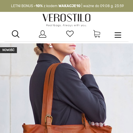
LETNI BONUS
-10%
z kodem
WAKACJE10
| ważne do 09.08 g. 23:59
-10%
kod:
WAKACJE10
| nie dotyczy produktów z flagą OKAZJA >
NOWOŚĆ