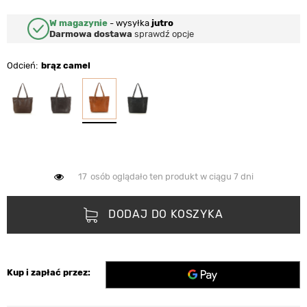
W magazynie
-
wysyłka
jutro
Darmowa dostawa
sprawdź opcje
Odcień
brąz camel
17
osób oglądało ten produkt w ciągu 7 dni
DODAJ DO KOSZYKA
Kup i zapłać przez: