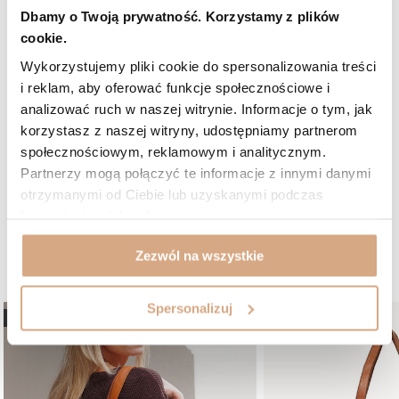
Czy opinia była pomocna?
0
1
Dbamy o Twoją prywatność. Korzystamy z plików
cookie.
5/5
Opinia potwierdzona zakupem
Wykorzystujemy pliki cookie do spersonalizowania treści
i reklam, aby oferować funkcje społecznościowe i
Odcień: czarny
2026-06-27
analizować ruch w naszej witrynie. Informacje o tym, jak
To kolejna torebka zakupiona w Marco Mazzini. Perfekcyjne
korzystasz z naszej witryny, udostępniamy partnerom
wykonanie. Wygodna i funkcjonalna. Na pewno skuszę się na
społecznościowym, reklamowym i analitycznym.
jeszcze inne modele. Szczerze polecam.
Partnerzy mogą połączyć te informacje z innymi danymi
Małgorzata, Kazimierza Wielka
otrzymanymi od Ciebie lub uzyskanymi podczas
Czy opinia była pomocna?
0
0
korzystania z ich usług.
Zezwól na wszystkie
W podobnym kolorze:
Spersonalizuj
NOWOŚĆ