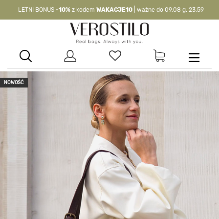
LETNI BONUS
-10%
z kodem
WAKACJE10
| ważne do 09.08 g. 23:59
-10%
kod:
WAKACJE10
| nie dotyczy produktów z flagą OKAZJA >
NOWOŚĆ