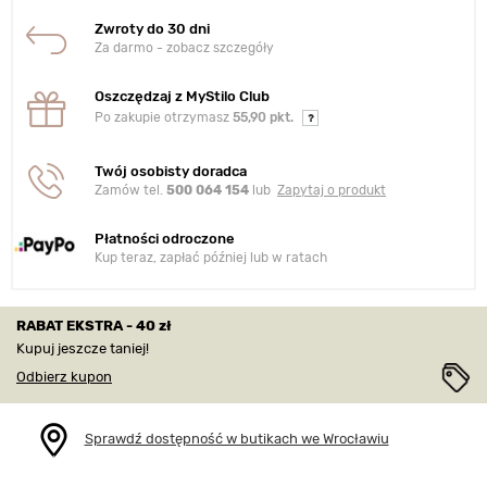
Zwroty do 30 dni
Za darmo - zobacz szczegóły
Oszczędzaj z MyStilo Club
Po zakupie otrzymasz
55,90 pkt.
Twój osobisty doradca
Zamów tel.
500 064 154
lub
Zapytaj o produkt
Płatności odroczone
Kup teraz, zapłać później lub w ratach
RABAT EKSTRA - 40 zł
Kupuj jeszcze taniej!
Odbierz kupon
Sprawdź dostępność w butikach we Wrocławiu