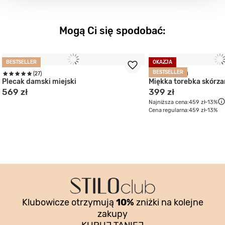
Mogą Ci się spodobać:
BESTSELLER
OKAZJA
BESTSELLER
(27)
(19)
Plecak damski miejski
Miękka torebka skórz
569 zł
399 zł
Najniższa cena:
459 zł
-13%
Cena regularna:
459 zł
-13%
Klubowicze otrzymują
10%
zniżki na kolejne
zakupy