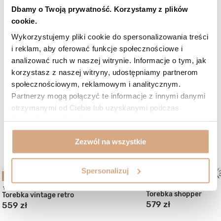
Czy opinia była pomocna?
0
1
Dbamy o Twoją prywatność. Korzystamy z plików
cookie.
5/5
Opinia potwierdzona zakupem
Wykorzystujemy pliki cookie do spersonalizowania treści
i reklam, aby oferować funkcje społecznościowe i
Odcień: czarny
2026-06-27
analizować ruch w naszej witrynie. Informacje o tym, jak
To kolejna torebka zakupiona w Marco Mazzini. Perfekcyjne
korzystasz z naszej witryny, udostępniamy partnerom
wykonanie. Wygodna i funkcjonalna. Na pewno skuszę się na
społecznościowym, reklamowym i analitycznym.
jeszcze inne modele. Szczerze polecam.
Partnerzy mogą połączyć te informacje z innymi danymi
Małgorzata, Kazimierza Wielka
otrzymanymi od Ciebie lub uzyskanymi podczas
Czy opinia była pomocna?
0
0
korzystania z ich usług.
Zezwól na wszystkie
W podobnym kolorze:
Spersonalizuj
BESTSELLER
(4)
Torebka shopper
Torebka vintage retro
579 zł
559 zł