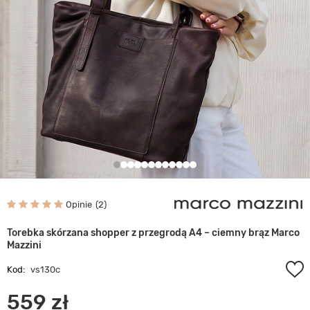
Opinie
2
Torebka skórzana shopper z przegrodą A4 – ciemny brąz Marco
Mazzini
Kod:
vs130c
559 zł