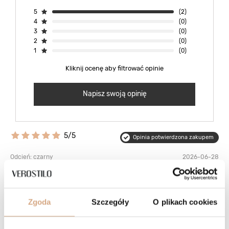
5
(2)
4
(0)
3
(0)
2
(0)
1
(0)
Kliknij ocenę aby filtrować opinie
Napisz swoją opinię
5/5
Opinia potwierdzona zakupem
Odcień: czarny
2026-06-28
Torebka wspaniała, w pełni spelnia moje oczekiwania. Szukałam
torebki, która zmieści mój laptop i będzie miała wewnątrz przegrodę
oraz mnóstwo kieszonek i taką właśnie dostałam. Do tego skóra jest
w bardzo dobrym gatunku - mięsista i jednocześnie bardzo miękka
Zgoda
Szczegóły
O plikach cookies
:) Kolejną moją torebkę na pewno też tu kupię. Szczerze polecam!
Edyta, Olsztyn