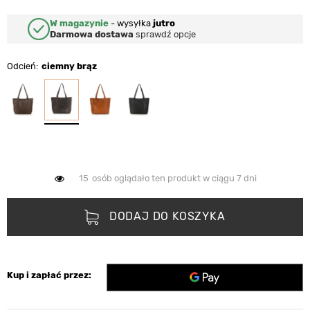
W magazynie
-
wysyłka
jutro
Darmowa dostawa
sprawdź opcje
Odcień
ciemny brąz
15
osób oglądało ten produkt w ciągu 7 dni
DODAJ DO KOSZYKA
Kup i zapłać przez: