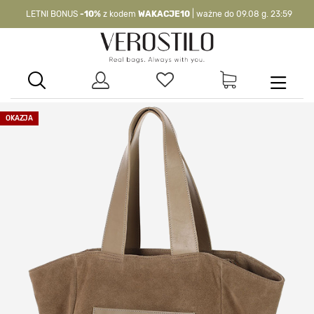
LETNI BONUS
-10%
z kodem
WAKACJE10
| ważne do 09.08 g. 23:59
-10%
kod:
WAKACJE10
| nie dotyczy produktów z flagą OKAZJA >
OKAZJA