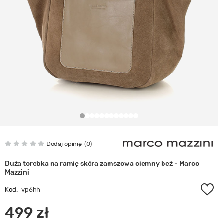
Dodaj opinię
0
Duża torebka na ramię skóra zamszowa ciemny beż - Marco
Mazzini
Kod:
vp6hh
499 zł