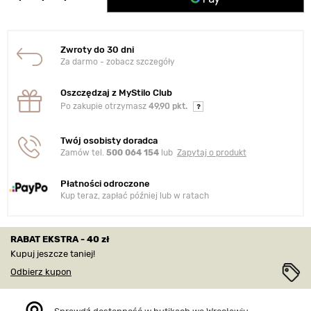
Zwroty do 30 dni
Za darmo - zobacz szczegóły
Oszczędzaj z MyStilo Club
Po zakupie otrzymasz
49,90 pkt.
Twój osobisty doradca
Zamów tel.
500 064 154
lub
Zapytaj o produkt
Płatności odroczone
Kup teraz, zapłać później lub w ratach
RABAT EKSTRA - 40 zł
Kupuj jeszcze taniej!
Odbierz kupon