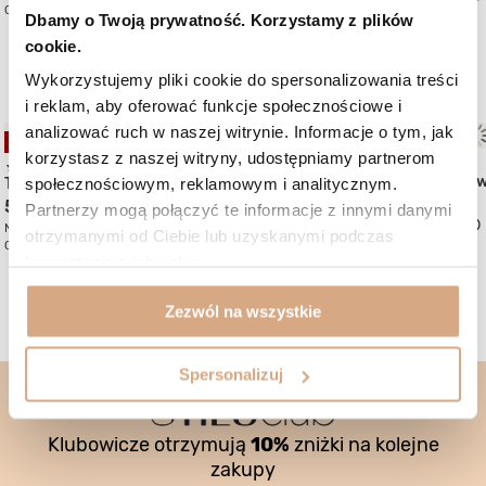
Cena regularna:
379 zł
-21%
Cena regularna:
649 zł
-26%
Dbamy o Twoją prywatność. Korzystamy z plików
cookie.
Mogą Ci się spodobać:
Wykorzystujemy pliki cookie do spersonalizowania treści
i reklam, aby oferować funkcje społecznościowe i
analizować ruch w naszej witrynie. Informacje o tym, jak
OKAZJA
OKAZJA
korzystasz z naszej witryny, udostępniamy partnerom
(1)
Duża torebka zamszo
Torebka skórzana zamszowa
społecznościowym, reklamowym i analitycznym.
459 zł
549 zł
Partnerzy mogą połączyć te informacje z innymi danymi
Najniższa cena:
499 zł
-8%
Najniższa cena:
559 zł
-1%
otrzymanymi od Ciebie lub uzyskanymi podczas
Cena regularna:
689 zł
-33%
Cena regularna:
689 zł
-20%
korzystania z ich usług.
Zezwól na wszystkie
Spersonalizuj
Klubowicze otrzymują
10%
zniżki na kolejne
zakupy