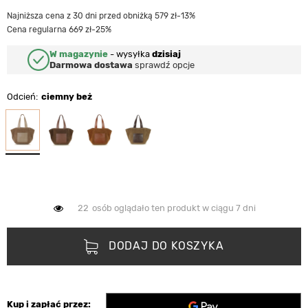
Najniższa cena z 30 dni przed obniżką 579 zł
-13%
Cena regularna 669 zł
-25%
W magazynie
-
wysyłka
dzisiaj
Darmowa dostawa
sprawdź opcje
Odcień
ciemny beż
22
osób oglądało ten produkt w ciągu 7 dni
DODAJ DO KOSZYKA
Kup i zapłać przez: