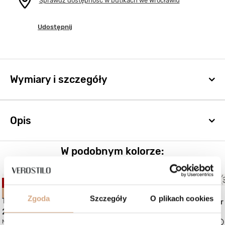
Sprawdź dostępność w butikach we Wrocławiu
Udostępnij
Wymiary i szczegóły
Opis
W podobnym kolorze:
OKAZJA
OKAZJA
BESTSELLER
(1)
Zgoda
Szczegóły
O plikach cookies
Torebka listonoszka damska
Duża torebka shopper
299 zł
479 zł
Najniższa cena:
379 zł
-21%
Najniższa cena:
539 zł
-11%