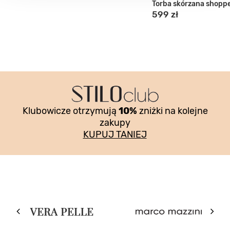
(36)
(7)
Torba damska skórzana
Torba skórzana shopp
499 zł
599 zł
Najniższa cena:
589 zł
-15%
Cena regularna:
589 zł
-15%