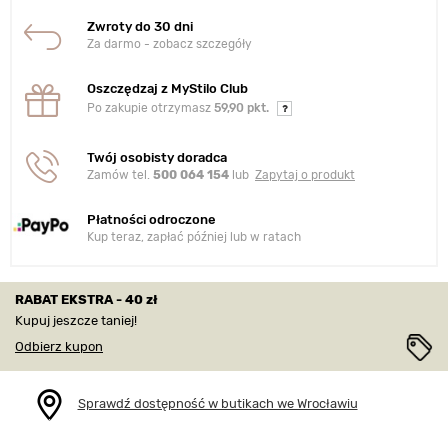
Zwroty do 30 dni
Za darmo - zobacz szczegóły
Oszczędzaj z MyStilo Club
Po zakupie otrzymasz
59,90 pkt.
Twój osobisty doradca
Zamów tel.
500 064 154
lub
Zapytaj o produkt
Płatności odroczone
Kup teraz, zapłać później lub w ratach
RABAT EKSTRA - 40 zł
Kupuj jeszcze taniej!
Odbierz kupon
Sprawdź dostępność w butikach we Wrocławiu