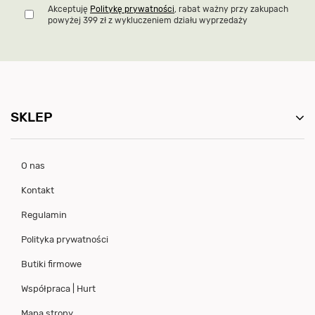
Dołącz do newslettera i zyskaj na
powitanie
40zł rabatu
ODBIERZ PREZENT
Akceptuję
Politykę prywatności
, rabat ważny przy zakupach
powyżej 399 zł z wykluczeniem działu wyprzedaży