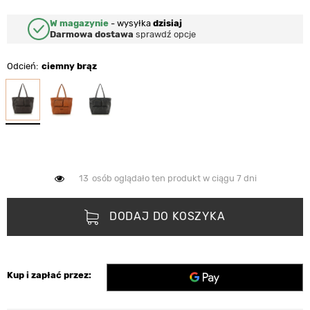
W magazynie
-
wysyłka
dzisiaj
Darmowa dostawa
sprawdź opcje
Odcień
ciemny brąz
13
osób oglądało ten produkt w ciągu 7 dni
DODAJ DO KOSZYKA
Kup i zapłać przez: