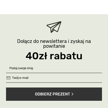
Klubowicze otrzymują
10%
zniżki na kolejne
zakupy
KUPUJ TANIEJ