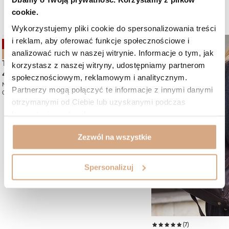
cookie.
Wykorzystujemy pliki cookie do spersonalizowania treści
i reklam, aby oferować funkcje społecznościowe i
analizować ruch w naszej witrynie. Informacje o tym, jak
korzystasz z naszej witryny, udostępniamy partnerom
społecznościowym, reklamowym i analitycznym.
Partnerzy mogą połączyć te informacje z innymi danymi
otrzymanymi od Ciebie lub uzyskanymi podczas
korzystania z ich usług.
(4)
(22)
Skórzana shopperka damska
Teczka męska ciemny
299 zł
569 zł
Zezwól na wszystkie
Najniższa cena:
379 zł
-21%
Cena regularna:
539 zł
-45%
Spersonalizuj
Mogą Ci się spodobać:
OKAZJA
BESTSELLER
BESTSELLER