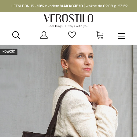
LETNI BONUS
-10%
z kodem
WAKACJE10
| ważne do 09.08 g. 23:59
-10%
kod:
WAKACJE10
| nie dotyczy produktów z flagą OKAZJA >
NOWOŚĆ