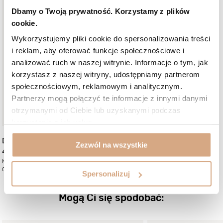
Dbamy o Twoją prywatność. Korzystamy z plików
cookie.
Wykorzystujemy pliki cookie do spersonalizowania treści
i reklam, aby oferować funkcje społecznościowe i
analizować ruch w naszej witrynie. Informacje o tym, jak
korzystasz z naszej witryny, udostępniamy partnerom
społecznościowym, reklamowym i analitycznym.
Partnerzy mogą połączyć te informacje z innymi danymi
otrzymanymi od Ciebie lub uzyskanymi podczas
korzystania z ich usług.
Duża torebka shopper
Duża torebka na
Zezwól na wszystkie
499 zł
669 zł
Najniższa cena:
539 zł
-7%
Cena regularna:
659 zł
-24%
Spersonalizuj
Mogą Ci się spodobać: