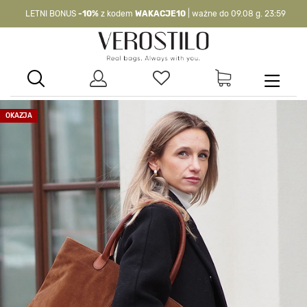
LETNI BONUS
-10%
z kodem
WAKACJE10
| ważne do 09.08 g. 23:59
-10%
kod:
WAKACJE10
| nie dotyczy produktów z flagą OKAZJA >
OKAZJA