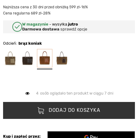
Najniższa cena z 30 dni przed obniżką 599 zł
-16%
Cena regularna 689 zł
-28%
W magazynie
-
wysyłka
jutro
Darmowa dostawa
sprawdź opcje
Odcień
brąz koniak
4
osób oglądało ten produkt w ciągu 7 dni
DODAJ DO KOSZYKA
Kup i zapłać przez: