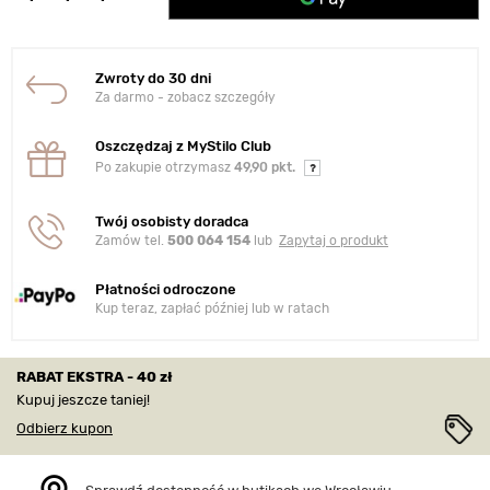
Zwroty do 30 dni
Za darmo - zobacz szczegóły
Oszczędzaj z MyStilo Club
Po zakupie otrzymasz
49,90 pkt.
Twój osobisty doradca
Zamów tel.
500 064 154
lub
Zapytaj o produkt
Płatności odroczone
Kup teraz, zapłać później lub w ratach
RABAT EKSTRA - 40 zł
Kupuj jeszcze taniej!
Odbierz kupon