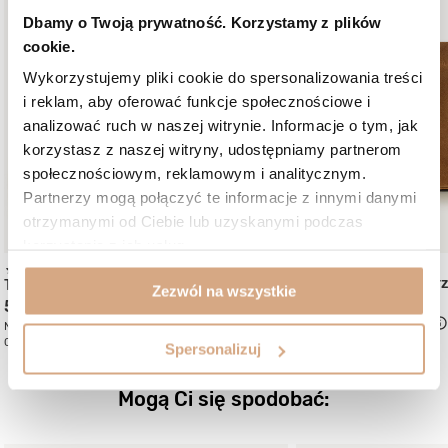
Dbamy o Twoją prywatność. Korzystamy z plików
cookie.
Wykorzystujemy pliki cookie do spersonalizowania treści
i reklam, aby oferować funkcje społecznościowe i
analizować ruch w naszej witrynie. Informacje o tym, jak
korzystasz z naszej witryny, udostępniamy partnerom
społecznościowym, reklamowym i analitycznym.
Partnerzy mogą połączyć te informacje z innymi danymi
otrzymanymi od Ciebie lub uzyskanymi podczas
korzystania z ich usług.
(1)
Torebka shopper skór
Torebka skórzana zamszowa
Zezwól na wszystkie
469 zł
549 zł
Najniższa cena:
539 zł
-12%
Najniższa cena:
549 zł
0%
Cena regularna:
659 zł
-29%
Cena regularna:
689 zł
-20%
Spersonalizuj
Mogą Ci się spodobać: