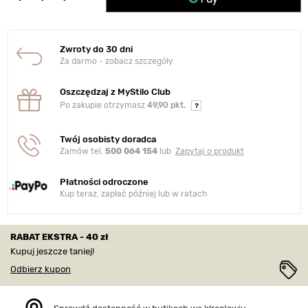
Zwroty do 30 dni
Za darmo - zobacz szczegóły
Oszczędzaj z MyStilo Club
Po zakupie otrzymasz
49,90 pkt.
Twój osobisty doradca
Zamów tel.
500 064 154
lub
Zapytaj o produkt
Płatności odroczone
Kup teraz, zapłać później lub w ratach
RABAT EKSTRA - 40 zł
Kupuj jeszcze taniej!
Odbierz kupon