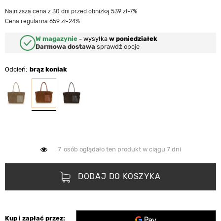
Najniższa cena z 30 dni przed obniżką 539 zł
-7%
Cena regularna 659 zł
-24%
W magazynie
-
wysyłka
w poniedziałek
Darmowa dostawa
sprawdź opcje
Odcień
brąz koniak
7
osób oglądało ten produkt w ciągu 7 dni
DODAJ DO KOSZYKA
Kup i zapłać przez: