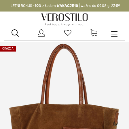
LETNI BONUS
-10%
z kodem
WAKACJE10
| ważne do 09.08 g. 23:59
-10%
kod:
WAKACJE10
| nie dotyczy produktów z flagą OKAZJA >
OKAZJA