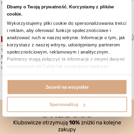
Cena regularna:
669 zł
-25%
Cena regularna:
669 zł
-25%
Dbamy o Twoją prywatność. Korzystamy z plików
cookie.
Mogą Ci się spodobać:
Wykorzystujemy pliki cookie do spersonalizowania treści
i reklam, aby oferować funkcje społecznościowe i
analizować ruch w naszej witrynie. Informacje o tym, jak
OKAZJA
NOWOŚĆ
korzystasz z naszej witryny, udostępniamy partnerom
(1)
Duża torebka na
Torebka skórzana zamszowa
społecznościowym, reklamowym i analitycznym.
669 zł
549 zł
Partnerzy mogą połączyć te informacje z innymi danymi
Najniższa cena:
549 zł
0%
otrzymanymi od Ciebie lub uzyskanymi podczas
Cena regularna:
689 zł
-20%
korzystania z ich usług.
Zezwól na wszystkie
Spersonalizuj
Klubowicze otrzymują
10%
zniżki na kolejne
zakupy