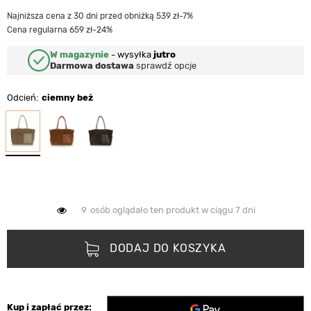
Najniższa cena z 30 dni przed obniżką 539 zł
-7%
Cena regularna 659 zł
-24%
W magazynie
-
wysyłka
jutro
Darmowa dostawa
sprawdź opcje
Odcień
ciemny beż
9
osób oglądało ten produkt w ciągu 7 dni
DODAJ DO KOSZYKA
Kup i zapłać przez: