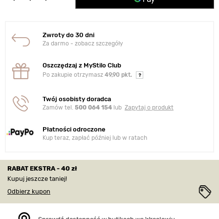
Zwroty do 30 dni
Za darmo - zobacz szczegóły
Oszczędzaj z MyStilo Club
Po zakupie otrzymasz
49,90 pkt.
Twój osobisty doradca
Zamów tel.
500 064 154
lub
Zapytaj o produkt
Płatności odroczone
Kup teraz, zapłać później lub w ratach
RABAT EKSTRA - 40 zł
Kupuj jeszcze taniej!
Odbierz kupon