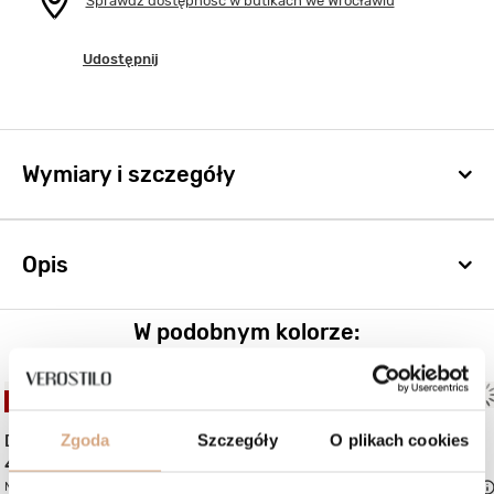
Sprawdź dostępność w butikach we Wrocławiu
Udostępnij
Wymiary i szczegóły
Opis
W podobnym kolorze:
OKAZJA
OKAZJA
(2)
Zgoda
Szczegóły
O plikach cookies
Duża torebka na
Torebka worek
499 zł
499 zł
Najniższa cena:
579 zł
-13%
Najniższa cena:
669 zł
-25%