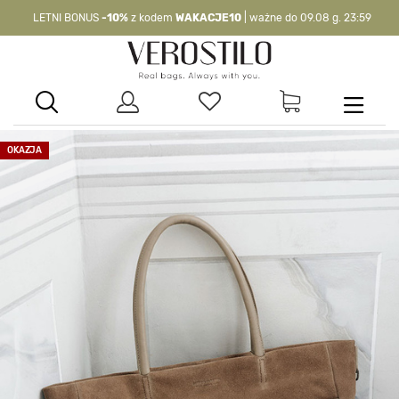
LETNI BONUS
-10%
z kodem
WAKACJE10
| ważne do 09.08 g. 23:59
-10%
kod:
WAKACJE10
| nie dotyczy produktów z flagą OKAZJA >
OKAZJA