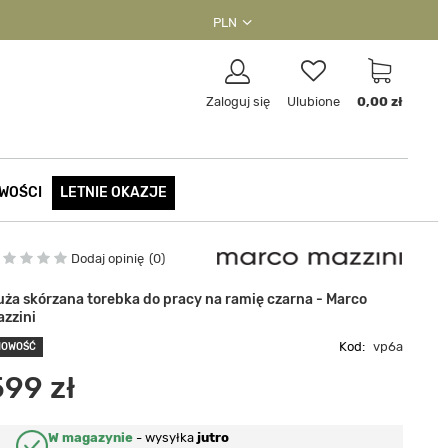
PLN
Zaloguj się
Ulubione
0,00 zł
WOŚCI
LETNIE OKAZJE
Dodaj opinię
0
uża skórzana torebka do pracy na ramię czarna - Marco
azzini
Kod:
vp6a
NOWOŚĆ
599 zł
W magazynie
-
wysyłka
jutro