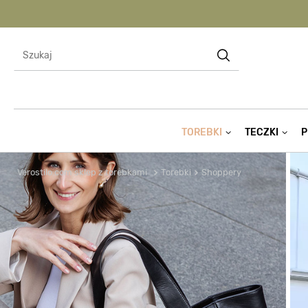
TOREBKI
TECZKI
P
Verostilo.com sklep z torebkami
Torebki
Shoppery