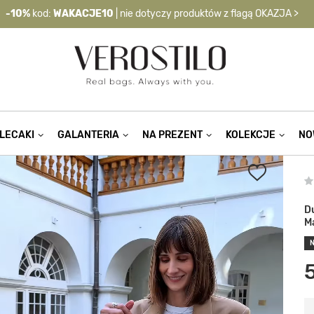
-10%
kod:
WAKACJE10
| nie dotyczy produktów z flagą OKAZJA >
LECAKI
GALANTERIA
NA PREZENT
KOLEKCJE
NO
D
M