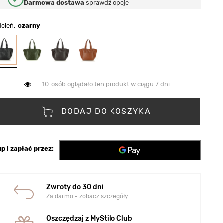
Darmowa dostawa
sprawdź opcje
dcień
czarny
10
osób oglądało ten produkt w ciągu 7 dni
DODAJ DO KOSZYKA
p i zapłać przez:
Zwroty do 30 dni
Za darmo - zobacz szczegóły
Oszczędzaj z MyStilo Club