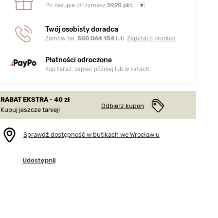
Po zakupie otrzymasz
59,90 pkt.
Twój osobisty doradca
Zamów tel.
500 064 154
lub
Zapytaj o produkt
Płatności odroczone
Kup teraz, zapłać później lub w ratach
RABAT EKSTRA - 40 zł
Odbierz kupon
Kupuj jeszcze taniej!
Sprawdź dostępność w butikach we Wrocławiu
Udostępnij