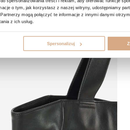
do spersonalizowania treści i reklam, aby oferować funkcje sp
ormacje o tym, jak korzystasz z naszej witryny, udostępniamy p
Partnerzy mogą połączyć te informacje z innymi danymi otrzym
nia z ich usług.
Spersonalizuj
Z