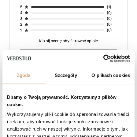
5
(1)
4
(0)
3
(0)
2
(0)
1
(0)
Kliknij ocenę aby filtrować opinie
Napisz swoją opinię
Zgoda
Szczegóły
O plikach cookies
5/5
Opinia potwierdzona zakupem
Odcień: czarny
2026-04-16
Dbamy o Twoją prywatność. Korzystamy z plików
Torebka bardzo ladna. Pasek trochę sztywny ale raczej się ułozy.
cookie.
polecam
Wykorzystujemy pliki cookie do spersonalizowania treści
Ewa, Wasilkow
i reklam, aby oferować funkcje społecznościowe i
Czy opinia była pomocna?
0
1
analizować ruch w naszej witrynie. Informacje o tym, jak
korzystasz z naszej witryny, udostępniamy partnerom