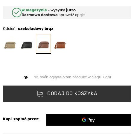
W magazynie
-
wysyłka
jutro
Darmowa dostawa
sprawdź opcje
Odcień
czekoladowy brąz
12
osób oglądało ten produkt w ciągu 7 dni
DODAJ DO KOSZYKA
Kup i zapłać przez: