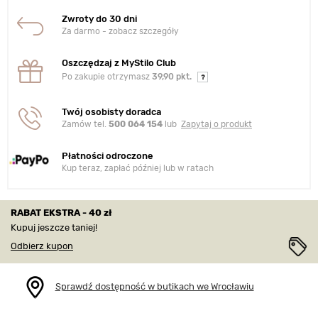
Zwroty do 30 dni
Za darmo - zobacz szczegóły
Oszczędzaj z MyStilo Club
Po zakupie otrzymasz
39,90 pkt.
Twój osobisty doradca
Zamów tel.
500 064 154
lub
Zapytaj o produkt
Płatności odroczone
Kup teraz, zapłać później lub w ratach
RABAT EKSTRA - 40 zł
Kupuj jeszcze taniej!
Odbierz kupon
Sprawdź dostępność w butikach we Wrocławiu