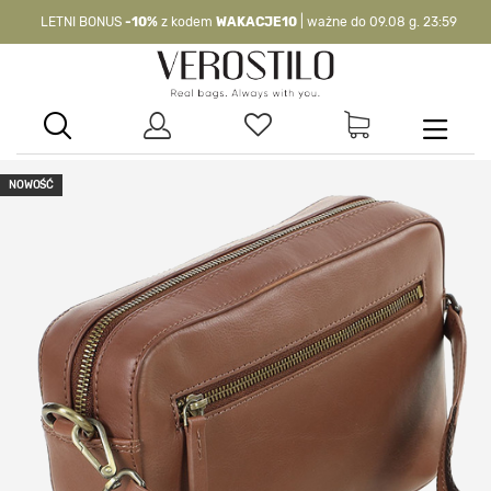
LETNI BONUS
-10%
z kodem
WAKACJE10
| ważne do 09.08 g. 23:59
-10%
kod:
WAKACJE10
| nie dotyczy produktów z flagą OKAZJA >
NOWOŚĆ