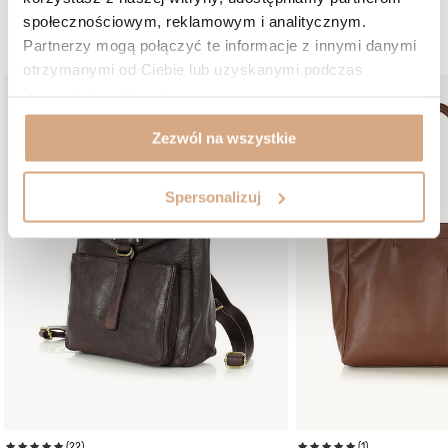
społecznościowym, reklamowym i analitycznym.
W podobnym kolorze:
Partnerzy mogą połączyć te informacje z innymi danymi
otrzymanymi od Ciebie lub uzyskanymi podczas
korzystania z ich usług.
Zezwól na wszystkie
Spersonalizuj
(22)
(1)