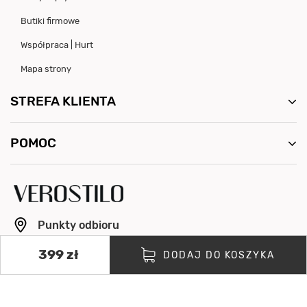
Butiki firmowe
Współpraca | Hurt
Mapa strony
STREFA KLIENTA
POMOC
Punkty odbioru
info@verostilo.com
399 zł
DODAJ DO KOSZYKA
+48 500 064 154
Pon. - Pt. 8:00 - 16:00