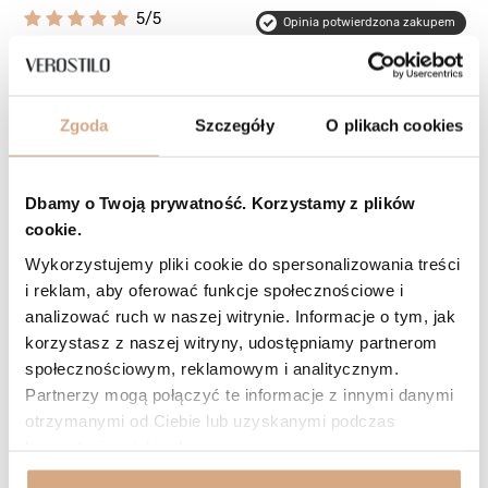
5/5
Opinia potwierdzona zakupem
Odcień: czarny
2026-04-22
Polecam. Torba super. Pojemna.
Zgoda
Szczegóły
O plikach cookies
Anita, Tylicz
Czy opinia była pomocna?
1
0
Dbamy o Twoją prywatność. Korzystamy z plików
4/5
Opinia potwierdzona zakupem
cookie.
Wykorzystujemy pliki cookie do spersonalizowania treści
Odcień: czarny
2026-04-18
i reklam, aby oferować funkcje społecznościowe i
Torebka piękna. Trochę suwak pofałdowany ale myślę że powinien
analizować ruch w naszej witrynie. Informacje o tym, jak
się ułożyć podczas używania.
korzystasz z naszej witryny, udostępniamy partnerom
Ewa, Warszawa
społecznościowym, reklamowym i analitycznym.
Czy opinia była pomocna?
2
0
Partnerzy mogą połączyć te informacje z innymi danymi
otrzymanymi od Ciebie lub uzyskanymi podczas
Odpowiedź sklepu
korzystania z ich usług.
Torba jest barwiona w kąpieli wodnej już po uszyciu całości