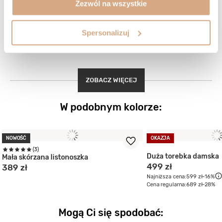
wraz z zamkami, okuciami i podszewką. Efektem jest miękka i
Zezwól na wszystkie
jedwabista w dotyku skóra, która nieco się kurczy podczas
tych procesów, więc zamki wszyte wcześniej mogą ulec
pofałdowaniu. Zalecamy, aby zamki metalowe natłuścić gąbką
z olejem lub woskiem do skór.
Spersonalizuj
ZOBACZ WIĘCEJ
W podobnym kolorze:
NOWOŚĆ
OKAZJA
(3)
Duża torebka damska
Mała skórzana listonoszka
499 zł
389 zł
Najniższa cena:
599 zł
-16%
Cena regularna:
689 zł
-28%
Mogą Ci się spodobać: