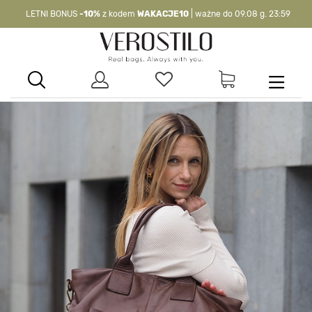
LETNI BONUS
-10%
z kodem
WAKACJE10
| ważne do 09.08 g. 23:59
-10%
kod:
WAKACJE10
| nie dotyczy produktów z flagą OKAZJA >