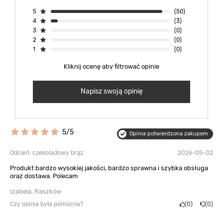
5
(50)
4
(3)
3
(0)
2
(0)
1
(0)
Kliknij ocenę aby filtrować opinie
Napisz swoją opinię
5/5
Opinia potwierdzona zakupem
Odcień: czekoladowy brąz
2026-05-02
Produkt bardzo wysokiej jakości, bardzo sprawna i szybka obsługa
oraz dostawa. Polecam
Izabela, Raszków
Czy opinia była pomocna?
0
0