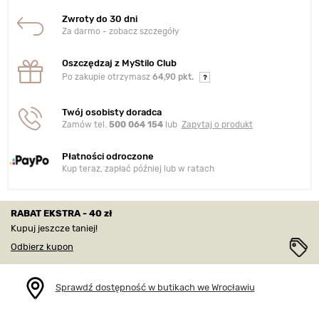
Zwroty do 30 dni
Za darmo - zobacz szczegóły
Oszczędzaj z MyStilo Club
Po zakupie otrzymasz
64,90 pkt.
Twój osobisty doradca
Zamów tel.
500 064 154
lub
Zapytaj o produkt
Płatności odroczone
Kup teraz, zapłać później lub w ratach
RABAT EKSTRA - 40 zł
Kupuj jeszcze taniej!
Odbierz kupon
Sprawdź dostępność w butikach we Wrocławiu