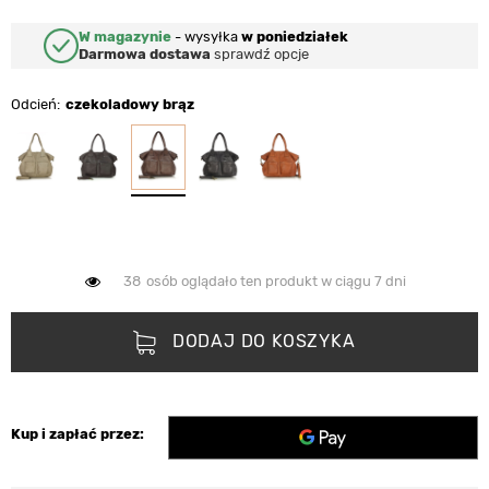
W magazynie
-
wysyłka
w poniedziałek
Darmowa dostawa
sprawdź opcje
Odcień
czekoladowy brąz
38
osób oglądało ten produkt w ciągu 7 dni
DODAJ DO KOSZYKA
Kup i zapłać przez: