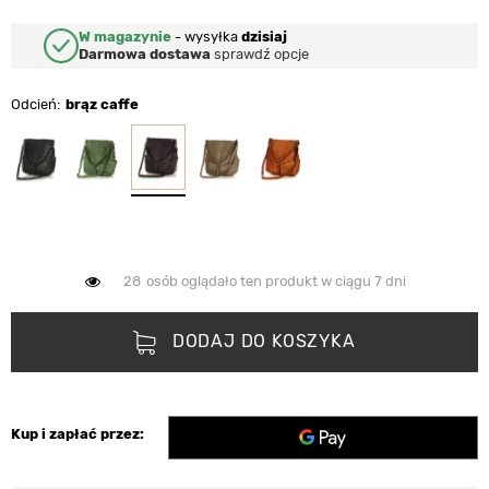
W magazynie
-
wysyłka
dzisiaj
Darmowa dostawa
sprawdź opcje
Odcień
brąz caffe
28
osób oglądało ten produkt w ciągu 7 dni
DODAJ DO KOSZYKA
Kup i zapłać przez: