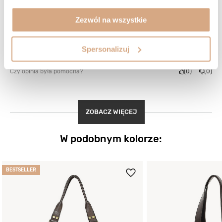
Opinia potwierdzona zakupem
Zezwól na wszystkie
Odcień: czarny
2026-04-27
Ciekawy wzór, miękka skóra. Podwójny pasek. Dla mnie trochę mała,
ale polecam :)
Spersonalizuj
Anita, Łódź
Czy opinia była pomocna?
0
0
ZOBACZ WIĘCEJ
W podobnym kolorze:
BESTSELLER