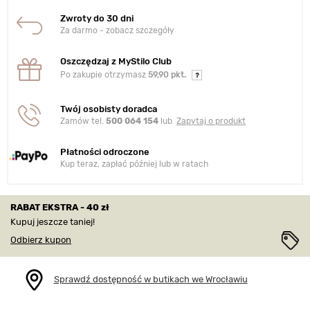
Zwroty do 30 dni
Za darmo - zobacz szczegóły
Oszczędzaj z MyStilo Club
Po zakupie otrzymasz
59,90 pkt.
Twój osobisty doradca
Zamów tel.
500 064 154
lub
Zapytaj o produkt
Płatności odroczone
Kup teraz, zapłać później lub w ratach
RABAT EKSTRA - 40 zł
Kupuj jeszcze taniej!
Odbierz kupon
Sprawdź dostępność w butikach we Wrocławiu