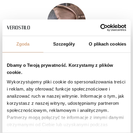
Zgoda
Szczegóły
O plikach cookies
5/5
Opinia potwierdzona zakupem
Odcień: beż taupe
2026-05-17
Dbamy o Twoją prywatność. Korzystamy z plików
Kolor tej torby jest piękny. Bardziej jasny brąz niż beżowy, co
cookie.
uważam za wielki plus, bo takiej właśnie szukałam. Świetna jakość
wykonania, jak zawsze. Ta torba jest troszkę mniejsza niż inne, które
Wykorzystujemy pliki cookie do spersonalizowania treści
posiadam. Nie obraziłabym się gdyby była większa lub powstał
i reklam, aby oferować funkcje społecznościowe i
podobny model w większym rozmiarze. Jestem fanką bardzo
dużych toreb także na pewno jeszcze tu wrócę :) Serdecznie
analizować ruch w naszej witrynie. Informacje o tym, jak
polecam.
korzystasz z naszej witryny, udostępniamy partnerom
Wioletta, Papendrecht
społecznościowym, reklamowym i analitycznym.
Czy opinia była pomocna?
0
0
Partnerzy mogą połączyć te informacje z innymi danymi
otrzymanymi od Ciebie lub uzyskanymi podczas
korzystania z ich usług.
5/5