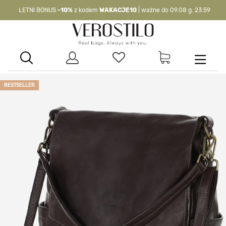
LETNI BONUS
-10%
z kodem
WAKACJE10
| ważne do 09.08 g. 23:59
-10%
kod:
WAKACJE10
| nie dotyczy produktów z flagą OKAZJA >
BESTSELLER