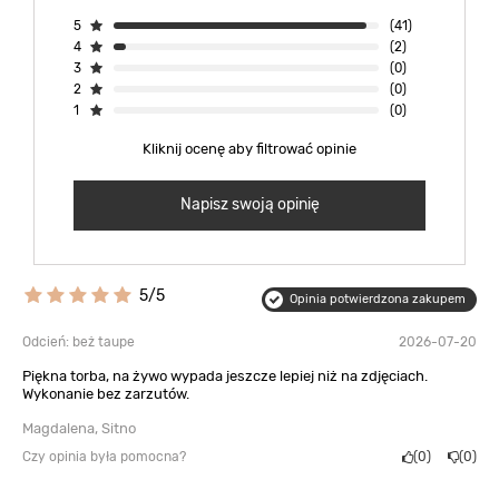
5
(41)
4
(2)
3
(0)
2
(0)
1
(0)
Kliknij ocenę aby filtrować opinie
Napisz swoją opinię
5/5
Opinia potwierdzona zakupem
Odcień: beż taupe
2026-07-20
Piękna torba, na żywo wypada jeszcze lepiej niż na zdjęciach.
Wykonanie bez zarzutów.
Magdalena, Sitno
Czy opinia była pomocna?
0
0