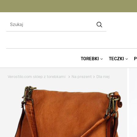
TOREBKI
TECZKI
P
Verostilo.com sklep z torebkami
Na prezent
Dla niej