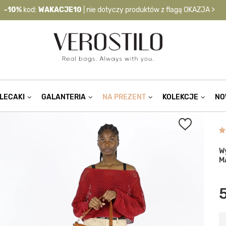
-10%
kod:
WAKACJE10
| nie dotyczy produktów z flagą OKAZJA >
LECAKI
GALANTERIA
NA PREZENT
KOLEKCJE
NO
W
M