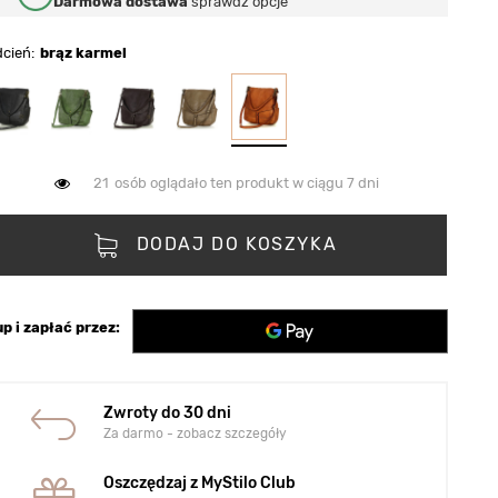
Darmowa dostawa
sprawdź opcje
dcień
brąz karmel
21
osób oglądało ten produkt w ciągu 7 dni
DODAJ DO KOSZYKA
p i zapłać przez:
Zwroty do 30 dni
Za darmo - zobacz szczegóły
Oszczędzaj z MyStilo Club