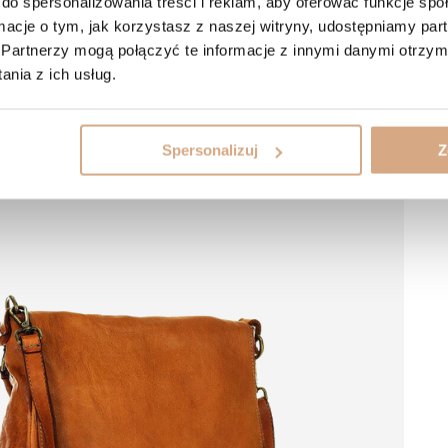
do spersonalizowania treści i reklam, aby oferować funkcje sp
ormacje o tym, jak korzystasz z naszej witryny, udostępniamy p
Partnerzy mogą połączyć te informacje z innymi danymi otrzym
nia z ich usług.
Spersonalizuj
Z