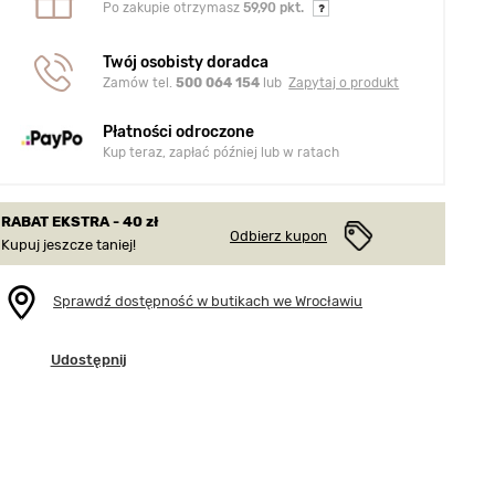
Po zakupie otrzymasz
59,90 pkt.
Twój osobisty doradca
Zamów tel.
500 064 154
lub
Zapytaj o produkt
Płatności odroczone
Kup teraz, zapłać później lub w ratach
RABAT EKSTRA - 40 zł
Odbierz kupon
Kupuj jeszcze taniej!
Sprawdź dostępność w butikach we Wrocławiu
Udostępnij