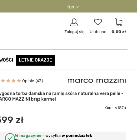
PLN
Zaloguj się
Ulubione
0,00 zł
WOŚCI
LETNIE OKAZJE
Opinie
43
ygodna torba damska na ramię skóra naturalna vera pelle -
ARCO MAZZINI brąz karmel
Kod:
v187a
599 zł
W magazynie
-
wysyłka
w poniedziałek