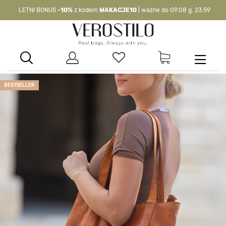
LETNI BONUS
-10%
z kodem
WAKACJE10
| ważne do 09.08 g. 23:59
-10%
kod:
WAKACJE10
| nie dotyczy produktów z flagą OKAZJA >
BESTSELLER