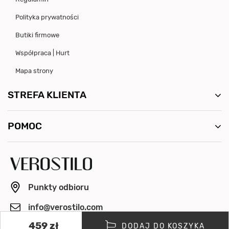
Polityka prywatności
Butiki firmowe
Współpraca | Hurt
Mapa strony
STREFA KLIENTA
POMOC
Punkty odbioru
info@verostilo.com
459 zł
+48 500 064 154
DODAJ DO KOSZYKA