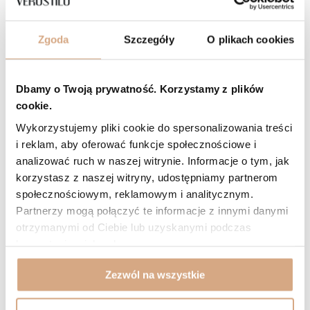
5/5
Opinia potwierdzona zakupem
Zgoda
Szczegóły
O plikach cookies
Odcień: brąz camel
2026-08-05
Bomba !
Barbara, Borzyszewo
Dbamy o Twoją prywatność. Korzystamy z plików
Czy opinia była pomocna?
0
0
cookie.
Wykorzystujemy pliki cookie do spersonalizowania treści
5/5
Opinia potwierdzona zakupem
i reklam, aby oferować funkcje społecznościowe i
analizować ruch w naszej witrynie. Informacje o tym, jak
Odcień: czarny
2026-08-03
korzystasz z naszej witryny, udostępniamy partnerom
Jestem bardzo zadowolona z zakupu. Torebka jest piękna, starannie
społecznościowym, reklamowym i analitycznym.
wykonana. Skóra miekka, przyjemna w dotyku, lekka. Porządnie
Partnerzy mogą połączyć te informacje z innymi danymi
wykończona wewnątrz. Praktyczne kieszenie. Realizacja zakupu
błyskawiczna. Na pewno będę kupować w tym sklepie. Dziękuję.
otrzymanymi od Ciebie lub uzyskanymi podczas
korzystania z ich usług.
Jadwiga, Brzesko
Czy opinia była pomocna?
0
0
Zezwól na wszystkie