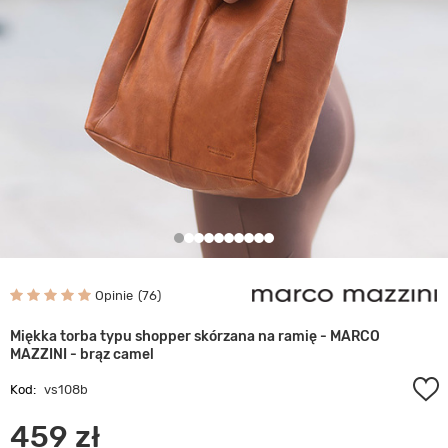
Opinie
76
Miękka torba typu shopper skórzana na ramię - MARCO
MAZZINI - brąz camel
Kod:
vs108b
459 zł