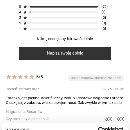
5
(75)
4
(1)
3
(0)
2
(0)
1
(0)
Kliknij ocenę aby filtrować opinie
Napisz swoją opinię
5/5
Opinia niepotwierdzona zakupem
Odcień: ciemny brąz
2026-08-05
Torebka jest piękna, kolor śliczny, zakup i dostawa wygodne i proste.
Cieszę się z zakupu, wielka przyjemność. Jak zwykle w tym sklepie.
Magdalena, Rosanów
Czy opinia była pomocna?
0
0