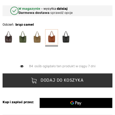
W magazynie
-
wysyłka
dzisiaj
Darmowa dostawa
sprawdź opcje
Odcień
brąz camel
84
osób oglądało ten produkt w ciągu 7 dni
DODAJ DO KOSZYKA
Kup i zapłać przez: