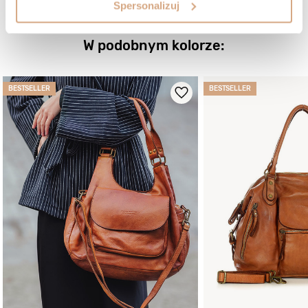
Spersonalizuj
ZOBACZ WIĘCEJ
W podobnym kolorze:
BESTSELLER
BESTSELLER