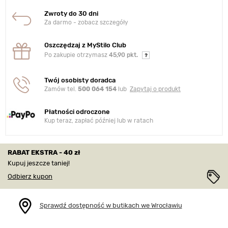
Zwroty do 30 dni
Za darmo - zobacz szczegóły
Oszczędzaj z MyStilo Club
Po zakupie otrzymasz
45,90 pkt.
Twój osobisty doradca
Zamów tel.
500 064 154
lub
Zapytaj o produkt
Płatności odroczone
Kup teraz, zapłać później lub w ratach
RABAT EKSTRA - 40 zł
Kupuj jeszcze taniej!
Odbierz kupon
Sprawdź dostępność w butikach we Wrocławiu