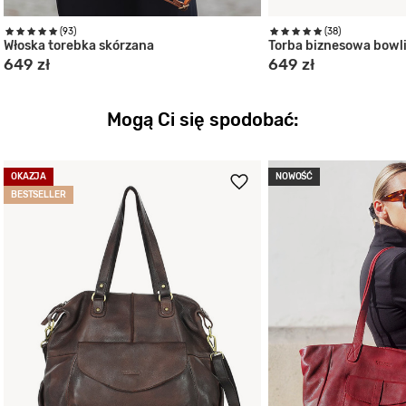
(93)
(38)
Włoska torebka skórzana
Torba biznesowa bowl
649 zł
649 zł
Mogą Ci się spodobać:
OKAZJA
NOWOŚĆ
BESTSELLER