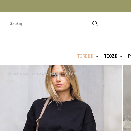
TOREBKI
TECZKI
P
Verostilo.com sklep z torebkami
Torebki
Miejskie