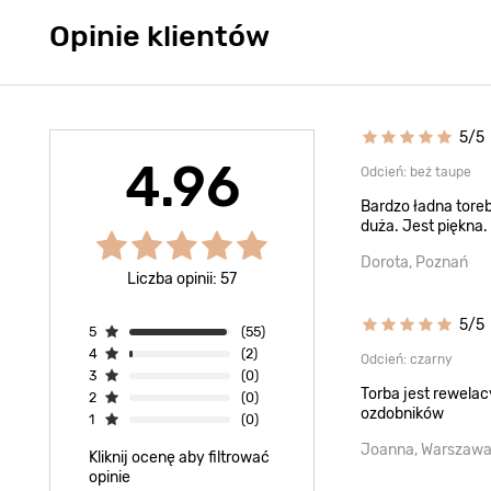
Opinie klientów
5/5
4.96
Odcień: beż taupe
Bardzo ładna toreb
duża. Jest piękna.
Dorota, Poznań
Liczba opinii: 57
5/5
5
(55)
4
(2)
Odcień: czarny
3
(0)
Torba jest rewelac
2
(0)
ozdobników
1
(0)
Joanna, Warszaw
Kliknij ocenę aby filtrować
opinie