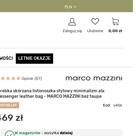
PLN
Zaloguj się
Ulubione
0,00 zł
WOŚCI
LETNIE OKAZJE
Opinie
57
orebka skórzana listonoszka stylowy minimalizm ala
essenger leather bag - MARCO MAZZINI beż taupe
Kod:
v46k
BESTSELLER
469 zł
W magazynie
-
wysyłka
dzisiaj