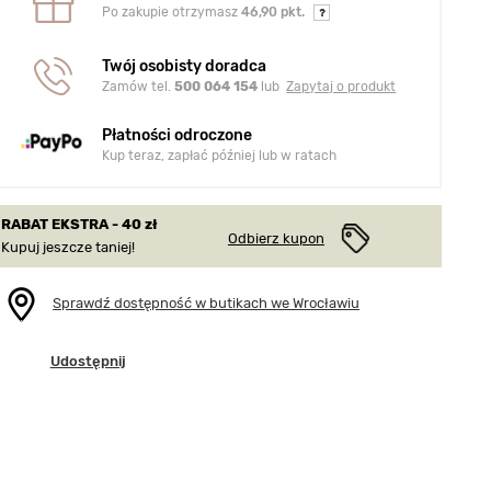
Po zakupie otrzymasz
46,90 pkt.
Twój osobisty doradca
Zamów tel.
500 064 154
lub
Zapytaj o produkt
Płatności odroczone
Kup teraz, zapłać później lub w ratach
RABAT EKSTRA - 40 zł
Odbierz kupon
Kupuj jeszcze taniej!
Sprawdź dostępność w butikach we Wrocławiu
Udostępnij