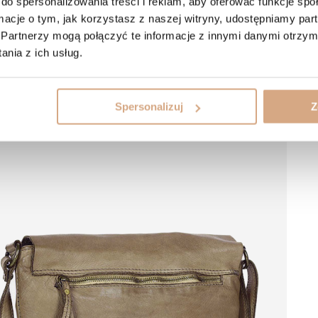
do spersonalizowania treści i reklam, aby oferować funkcje sp
ormacje o tym, jak korzystasz z naszej witryny, udostępniamy p
Partnerzy mogą połączyć te informacje z innymi danymi otrzym
nia z ich usług.
Spersonalizuj
Z