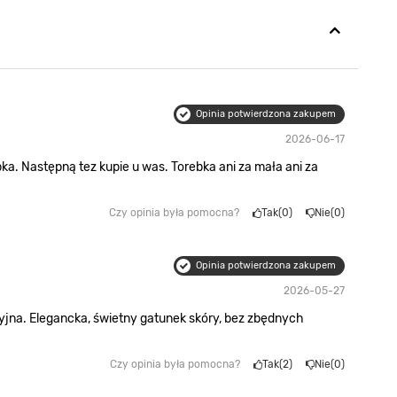
Opinia potwierdzona zakupem
2026-06-17
ka. Następną tez kupie u was. Torebka ani za mała ani za
Czy opinia była pomocna?
Tak
0
Nie
0
Opinia potwierdzona zakupem
2026-05-27
yjna. Elegancka, świetny gatunek skóry, bez zbędnych
a
Czy opinia była pomocna?
Tak
2
Nie
0