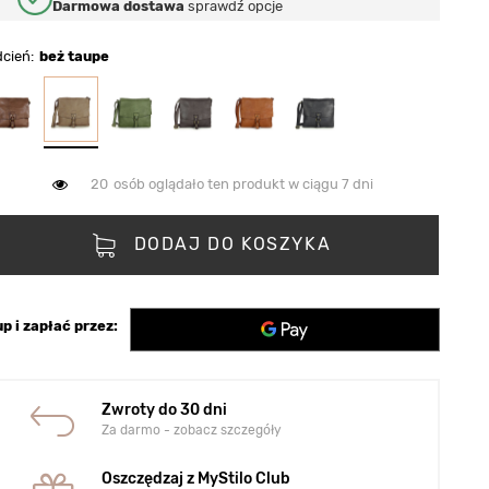
Darmowa dostawa
sprawdź opcje
dcień
beż taupe
20
osób oglądało ten produkt w ciągu 7 dni
DODAJ DO KOSZYKA
p i zapłać przez:
Zwroty do 30 dni
Za darmo - zobacz szczegóły
Oszczędzaj z MyStilo Club