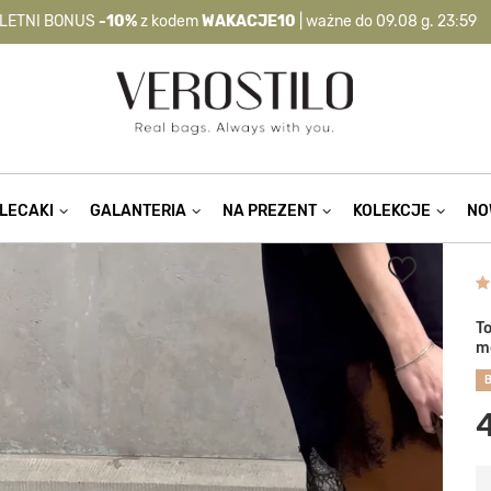
LETNI BONUS
-10%
z kodem
WAKACJE10
| ważne do 09.08 g. 23:59
-10%
kod:
WAKACJE10
| nie dotyczy produktów z flagą OKAZJA >
LECAKI
GALANTERIA
NA PREZENT
KOLEKCJE
NO
T
m