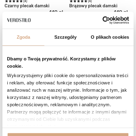
(4)
(4)
Czarny plecak damski
Brązowy plecak damski
419 zł
419 zł
Najniższa cena:
589 zł
-28%
Najniższa cena:
589 zł
-28%
Cena regularna:
589 zł
-29%
Cena regularna:
589 zł
-29%
DO KOSZYKA
DO KOSZYKA
Zgoda
Szczegóły
O plikach cookies
CHWILOWO NIEDOSTĘPNY
Dbamy o Twoją prywatność. Korzystamy z plików
cookie.
Wykorzystujemy pliki cookie do spersonalizowania treści
i reklam, aby oferować funkcje społecznościowe i
analizować ruch w naszej witrynie. Informacje o tym, jak
korzystasz z naszej witryny, udostępniamy partnerom
społecznościowym, reklamowym i analitycznym.
Partnerzy mogą połączyć te informacje z innymi danymi
otrzymanymi od Ciebie lub uzyskanymi podczas
korzystania z ich usług.