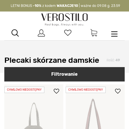
LETNI BONUS
-10%
z kodem
WAKACJE10
| ważne do 09.08 g. 23:59
-10%
kod:
WAKACJE10
| nie dotyczy produktów z flagą OKAZJA >
Plecaki skórzane damskie
ilość:
49
Filtrowanie
CHWILOWO NIEDOSTĘPNY
CHWILOWO NIEDOSTĘPNY