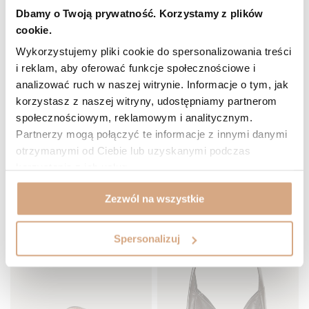
Dbamy o Twoją prywatność. Korzystamy z plików
cookie.
(2)
(2)
Wykorzystujemy pliki cookie do spersonalizowania treści
Torebka zamszowa shopperka
Torebka zamszowa shopperka
i reklam, aby oferować funkcje społecznościowe i
499 zł
499 zł
analizować ruch w naszej witrynie. Informacje o tym, jak
DO KOSZYKA
DO KOSZYKA
korzystasz z naszej witryny, udostępniamy partnerom
społecznościowym, reklamowym i analitycznym.
CHWILOWO NIEDOSTĘPNY
CHWILOWO NIEDOSTĘPNY
Partnerzy mogą połączyć te informacje z innymi danymi
otrzymanymi od Ciebie lub uzyskanymi podczas
korzystania z ich usług.
Zezwól na wszystkie
Spersonalizuj