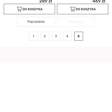
289 zł
469 zł
DO KOSZYKA
DO KOSZYKA
Poprzednie
Następne
1
2
3
4
5
SKLEP
O nas
Kontakt
Regulamin
Polityka prywatności