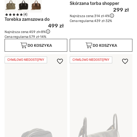
Skórzana torba shopper
299 zł
(4)
Najniższa cena:
314 zł
-4%
Torebka zamszowa do
Cena regularna:
439 zł
-32%
499 zł
Najniższa cena:
459 zł
+8%
Cena regularna:
579 zł
-14%
DO KOSZYKA
DO KOSZYKA
CHWILOWO NIEDOSTĘPNY
CHWILOWO NIEDOSTĘPNY