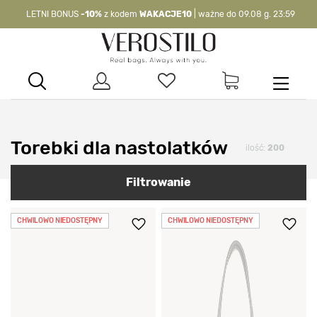
LETNI BONUS
-10%
z kodem
WAKACJE10
| ważne do 09.08 g. 23:59
-10%
kod:
WAKACJE10
| nie dotyczy produktów z flagą OKAZJA >
Torebki dla nastolatków
ilość:
200
Filtrowanie
CHWILOWO NIEDOSTĘPNY
CHWILOWO NIEDOSTĘPNY