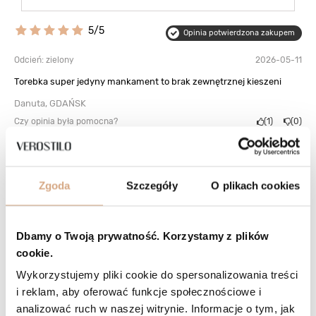
5/5
Opinia potwierdzona zakupem
Odcień: zielony
2026-05-11
Torebka super jedyny mankament to brak zewnętrznej kieszeni
Danuta, GDAŃSK
Czy opinia była pomocna?
1
0
5/5
Opinia potwierdzona zakupem
Zgoda
Szczegóły
O plikach cookies
Odcień: beż
2026-04-11
Odcień beż ivory zgodny ze zdjęciem. Torba świetna. Pięknie
wykonana z miękkiej skóry. Starannie wykończona.
Dbamy o Twoją prywatność. Korzystamy z plików
Jolanta, Przemyśl
cookie.
Czy opinia była pomocna?
1
0
Wykorzystujemy pliki cookie do spersonalizowania treści
i reklam, aby oferować funkcje społecznościowe i
5/5
Opinia potwierdzona zakupem
analizować ruch w naszej witrynie. Informacje o tym, jak