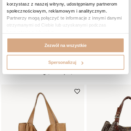
korzystasz z naszej witryny, udostępniamy partnerom
Odcień: beż
2026-01-11
społecznościowym, reklamowym i analitycznym.
Fantastyczna
Partnerzy mogą połączyć te informacje z innymi danymi
Marzena, Bochnia
otrzymanymi od Ciebie lub uzyskanymi podczas
Czy opinia była pomocna?
korzystania z ich usług.
0
0
Zezwól na wszystkie
ZOBACZ WIĘCEJ
Spersonalizuj
Mogą Ci się spodobać: