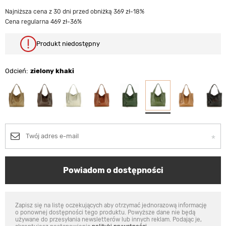
Najniższa cena z 30 dni przed obniżką 369 zł
-18%
Cena regularna 469 zł
-36%
Produkt niedostępny
Odcień
zielony khaki
Powiadom o dostępności
Zapisz się na listę oczekujących aby otrzymać jednorazową informację
o ponownej dostępności tego produktu. Powyższe dane nie będą
używane do przesyłania newsletterów lub innych reklam. Podając je,