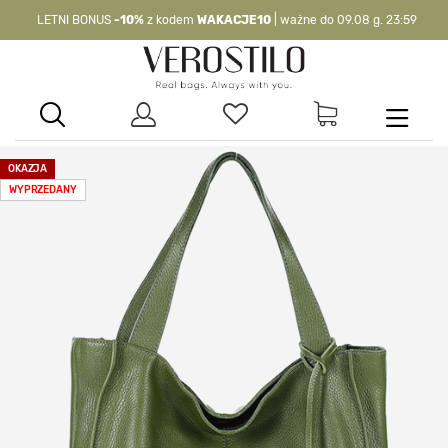
LETNI BONUS
-10%
z kodem
WAKACJE10
| ważne do 09.08 g. 23:59
-10%
kod:
WAKACJE10
| nie dotyczy produktów z flagą OKAZJA >
OKAZJA
WYPRZEDANY