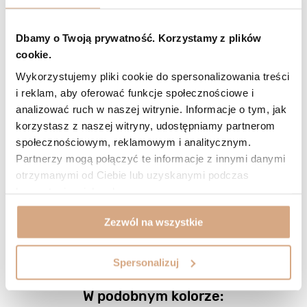
2023-09-07
Dbamy o Twoją prywatność. Korzystamy z plików
Solidny materiał i wykonanie.
cookie.
Maciej, Konin
Wykorzystujemy pliki cookie do spersonalizowania treści
Czy opinia była pomocna?
0
0
i reklam, aby oferować funkcje społecznościowe i
analizować ruch w naszej witrynie. Informacje o tym, jak
5/5
Opinia potwierdzona zakupem
korzystasz z naszej witryny, udostępniamy partnerom
społecznościowym, reklamowym i analitycznym.
2023-02-13
Partnerzy mogą połączyć te informacje z innymi danymi
-
otrzymanymi od Ciebie lub uzyskanymi podczas
Małgorzata, Zielona Góra
korzystania z ich usług.
Czy opinia była pomocna?
0
0
Zezwól na wszystkie
ZOBACZ WIĘCEJ
Spersonalizuj
W podobnym kolorze: