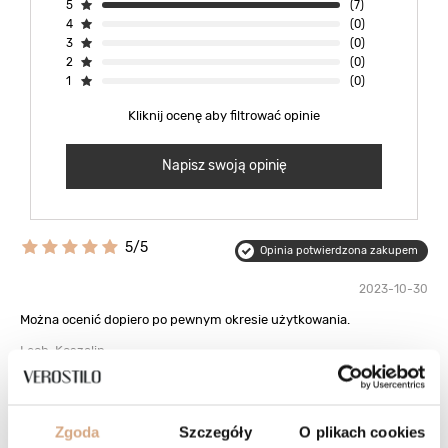
5
(7)
4
(0)
3
(0)
2
(0)
1
(0)
Kliknij ocenę aby filtrować opinie
Napisz swoją opinię
5/5
Opinia potwierdzona zakupem
2023-10-30
Można ocenić dopiero po pewnym okresie użytkowania.
Lech, Koszalin
Czy opinia była pomocna?
1
0
5/5
Zgoda
Szczegóły
O plikach cookies
Opinia potwierdzona zakupem