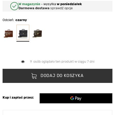
W magazynie
-
wysyłka
w poniedziałek
Darmowa dostawa
sprawdź opcje
Odcień
czarny
9
osób oglądało ten produkt w ciągu 7 dni
DODAJ DO KOSZYKA
Kup i zapłać przez: