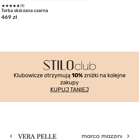
(2)
(4)
Teczka męska vintage
Torba skórzana czarna
759 zł
469 zł
Klubowicze otrzymują
10%
zniżki na kolejne
zakupy
KUPUJ TANIEJ