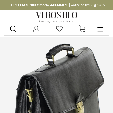
LETNI BONUS
-10%
z kodem
WAKACJE10
| ważne do 09.08 g. 23:59
-10%
kod:
WAKACJE10
| nie dotyczy produktów z flagą OKAZJA >