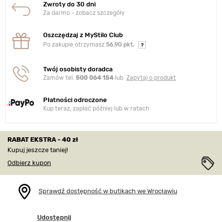
Zwroty do 30 dni
Za darmo - zobacz szczegóły
Oszczędzaj z MyStilo Club
Po zakupie otrzymasz
56,90 pkt.
Twój osobisty doradca
Zamów tel.
500 064 154
lub
Zapytaj o produkt
Płatności odroczone
Kup teraz, zapłać później lub w ratach
RABAT EKSTRA - 40 zł
Kupuj jeszcze taniej!
Odbierz kupon
Sprawdź dostępność w butikach we Wrocławiu
Udostępnij