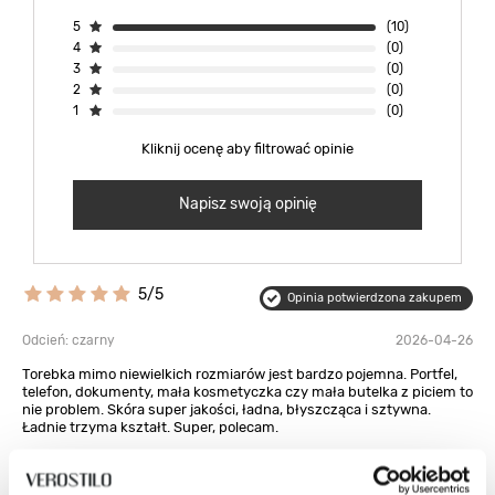
5
(10)
4
(0)
3
(0)
2
(0)
1
(0)
Kliknij ocenę aby filtrować opinie
Napisz swoją opinię
5/5
Opinia potwierdzona zakupem
Odcień: czarny
2026-04-26
Torebka mimo niewielkich rozmiarów jest bardzo pojemna. Portfel,
telefon, dokumenty, mała kosmetyczka czy mała butelka z piciem to
nie problem. Skóra super jakości, ładna, błyszcząca i sztywna.
Ładnie trzyma kształt. Super, polecam.
Urszula, Łoniów
Czy opinia była pomocna?
0
0