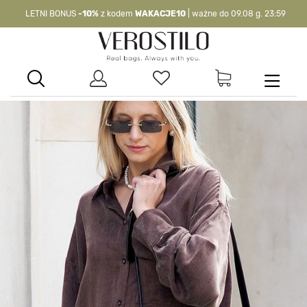
LETNI BONUS
-10%
z kodem
WAKACJE10
| ważne do 09.08 g. 23:59
-10%
kod:
WAKACJE10
| nie dotyczy produktów z flagą OKAZJA >