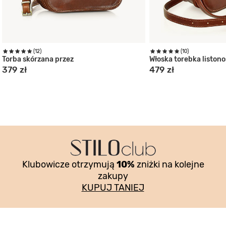
(12)
(10)
Torba skórzana przez
Włoska torebka liston
379 zł
479 zł
Klubowicze otrzymują
10%
zniżki na kolejne
zakupy
KUPUJ TANIEJ