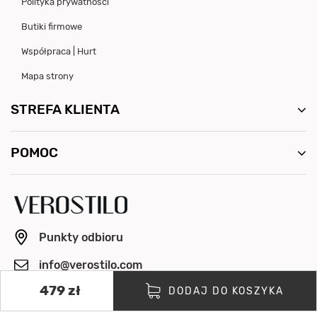
Polityka prywatności
Butiki firmowe
Współpraca | Hurt
Mapa strony
STREFA KLIENTA
POMOC
Punkty odbioru
info@verostilo.com
479 zł
+48 500 064 154
DODAJ DO KOSZYKA
Pon. - Pt. 8:00 - 16:00