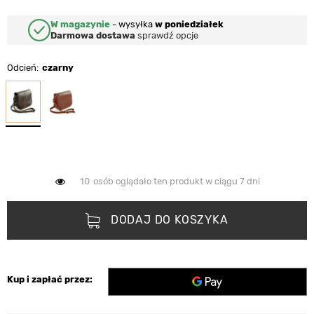
W magazynie
-
wysyłka
w poniedziałek
Darmowa dostawa
sprawdź opcje
Odcień
czarny
10
osób oglądało ten produkt w ciągu 7 dni
DODAJ DO KOSZYKA
Kup i zapłać przez: