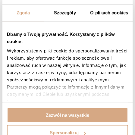
Zgoda
Szczegóły
O plikach cookies
5/5
Opinia potwierdzona zakupem
Odcień: czarny
2026-02-09
Dbamy o Twoją prywatność. Korzystamy z plików
👍
cookie.
Maria, Białystok
Wykorzystujemy pliki cookie do spersonalizowania treści
Czy opinia była pomocna?
0
0
i reklam, aby oferować funkcje społecznościowe i
analizować ruch w naszej witrynie. Informacje o tym, jak
5/5
Opinia potwierdzona zakupem
korzystasz z naszej witryny, udostępniamy partnerom
społecznościowym, reklamowym i analitycznym.
Odcień: czarny
2025-01-05
Partnerzy mogą połączyć te informacje z innymi danymi
Śliczna torebka, piękna w swojej prostocie - wygląda na bardzo
otrzymanymi od Ciebie lub uzyskanymi podczas
dobry jakościowo produkt
korzystania z ich usług.
Magdalena, Gliwice
Czy opinia była pomocna?
0
0
Zezwól na wszystkie
Spersonalizuj