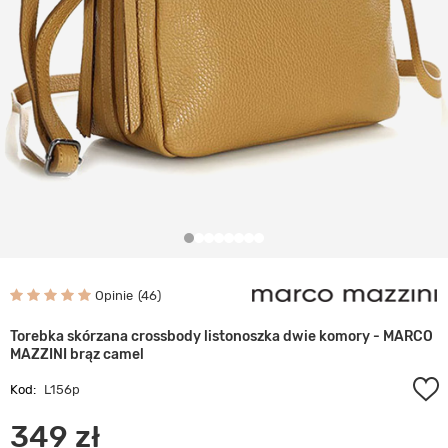
Opinie
46
Torebka skórzana crossbody listonoszka dwie komory - MARCO
MAZZINI brąz camel
Kod:
L156p
349 zł