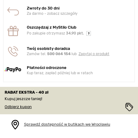
Zwroty do 30 dni
Za darmo - zobacz szczegóły
Oszczędzaj z MyStilo Club
Po zakupie otrzymasz
34,90 pkt.
Twój osobisty doradca
Zamów tel.
500 064 154
lub
Zapytaj o produkt
Płatności odroczone
Kup teraz, zapłać później lub w ratach
RABAT EKSTRA - 40 zł
Kupuj jeszcze taniej!
Odbierz kupon
Sprawdź dostępność w butikach we Wrocławiu