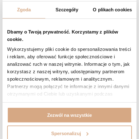
5/5
Opinia potwierdzona zakupem
Zgoda
Szczegóły
O plikach cookies
Odcień: ciemny brąz
2025-12-29
Super torebka. Polecam
Dbamy o Twoją prywatność. Korzystamy z plików
Barbara, Kolno
cookie.
Czy opinia była pomocna?
0
0
Wykorzystujemy pliki cookie do spersonalizowania treści
i reklam, aby oferować funkcje społecznościowe i
5/5
analizować ruch w naszej witrynie. Informacje o tym, jak
Opinia potwierdzona zakupem
korzystasz z naszej witryny, udostępniamy partnerom
Odcień: brąz migdałowy
2025-12-29
społecznościowym, reklamowym i analitycznym.
Piękna torebka. Wygodna, długi pasek. Polecam
Partnerzy mogą połączyć te informacje z innymi danymi
otrzymanymi od Ciebie lub uzyskanymi podczas
Barbara, Kolno
korzystania z ich usług.
Czy opinia była pomocna?
0
0
Zezwól na wszystkie
ZOBACZ WIĘCEJ
Spersonalizuj