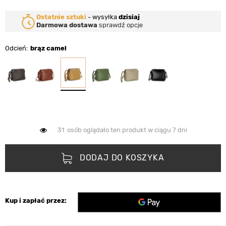
Ostatnie sztuki
-
wysyłka
dzisiaj
Darmowa dostawa
sprawdź opcje
Odcień
brąz camel
31
osób oglądało ten produkt w ciągu 7 dni
DODAJ DO KOSZYKA
Kup i zapłać przez: