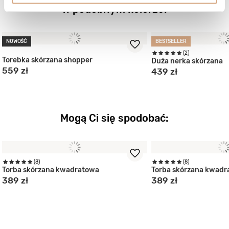
W podobnym kolorze:
NOWOŚĆ
BESTSELLER
(2)
Torebka skórzana shopper
Duża nerka skórzana
559 zł
439 zł
Mogą Ci się spodobać:
(8)
(8)
Torba skórzana kwadratowa
Torba skórzana kwadr
389 zł
389 zł