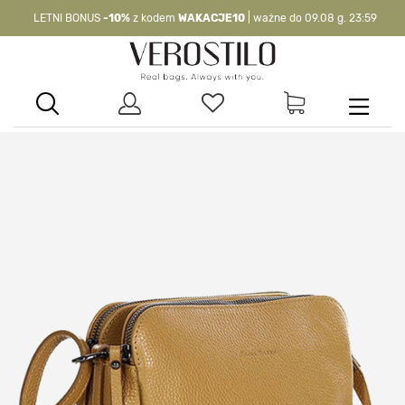
LETNI BONUS
-10%
z kodem
WAKACJE10
| ważne do 09.08 g. 23:59
-10%
kod:
WAKACJE10
| nie dotyczy produktów z flagą OKAZJA >