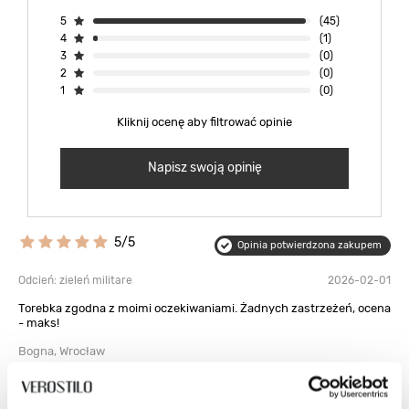
5
(45)
4
(1)
3
(0)
2
(0)
1
(0)
Kliknij ocenę aby filtrować opinie
Napisz swoją opinię
5/5
Opinia potwierdzona zakupem
Odcień: zieleń militare
2026-02-01
Torebka zgodna z moimi oczekiwaniami. Żadnych zastrzeżeń, ocena
- maks!
Bogna, Wrocław
Czy opinia była pomocna?
0
0