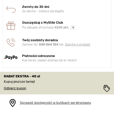
Zwroty do 30 dni
Za darmo - zobacz szczegóły
Oszczędzaj z MyStilo Club
Po zakupie otrzymasz
45,90 pkt.
Twój osobisty doradca
Zamów tel.
500 064 154
lub
Zapytaj o produkt
Płatności odroczone
Kup teraz, zapłać później lub w ratach
RABAT EKSTRA - 40 zł
Kupuj jeszcze taniej!
Odbierz kupon
Sprawdź dostępność w butikach we Wrocławiu