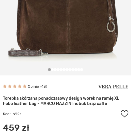
Opinie
43
Torebka skórzana ponadczasowy design worek na ramię XL
hobo leather bag - MARCO MAZZINI nubuk brąz caffe
Kod:
s92r
459 zł