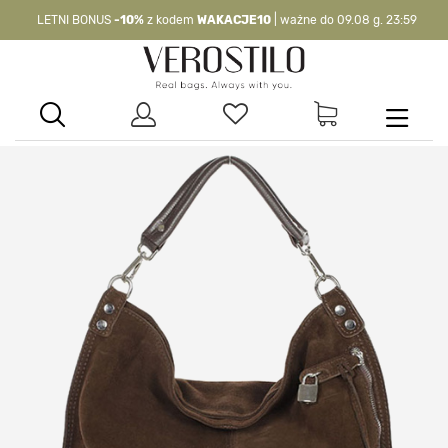
LETNI BONUS
-10%
z kodem
WAKACJE10
| ważne do 09.08 g. 23:59
-10%
kod:
WAKACJE10
| nie dotyczy produktów z flagą OKAZJA >