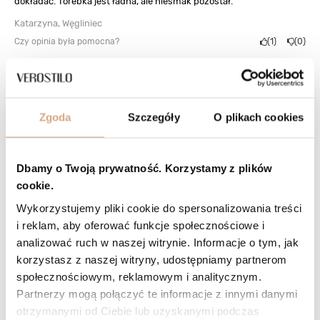
dokładać. Torebka jest ładna, ale niesmak pozostał.
Katarzyna, Węgliniec
Czy opinia była pomocna?
1
0
Odpowiedź sklepu
Dziękujemy za opinię. W korespondencji mailowej dwukrotnie
przesłaliśmy link do formularza reklamacyjnego online, jednak
Zgoda
Szczegóły
O plikach cookies
zwrotnie zgłoszenia reklamacji nie otrzymaliśmy. Szkoda, bo w
takich przypadkach karabińczyki wymieniamy bezpłatnie.
Dbamy o Twoją prywatność. Korzystamy z plików
cookie.
5/5
Opinia niepotwierdzona zakupem
Wykorzystujemy pliki cookie do spersonalizowania treści
Odcień: czarny
2026-02-19
i reklam, aby oferować funkcje społecznościowe i
Jakość pierwsza klasa, pachnąca skóra. Klasa sama w sobie.
analizować ruch w naszej witrynie. Informacje o tym, jak
Zamówione dwie torebki i chyba nie ostatnie. Niech się schowają
korzystasz z naszej witryny, udostępniamy partnerom
szpanerskie marki wykonane ze sztucznych materiałów, a marka
winduje cenę. Oryginalność, a nie szpan👍😉
społecznościowym, reklamowym i analitycznym.
Partnerzy mogą połączyć te informacje z innymi danymi
Robert, Tarnobrzeg
otrzymanymi od Ciebie lub uzyskanymi podczas
Czy opinia była pomocna?
5
0