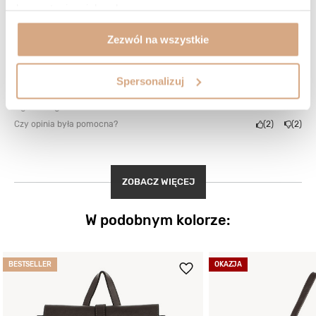
korzystania z ich usług.
5/5
Opinia potwierdzona zakupem
Zezwól na wszystkie
Odcień: brąz caffe
2026-01-17
Spersonalizuj
Super
Agata, Pogorzel
Czy opinia była pomocna?
2
2
ZOBACZ WIĘCEJ
W podobnym kolorze:
BESTSELLER
OKAZJA