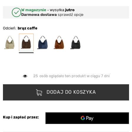
W magazynie
-
wysyłka
jutro
Darmowa dostawa
sprawdź opcje
Odcień
brąz caffe
25
osób oglądało ten produkt w ciągu 7 dni
DODAJ DO KOSZYKA
Kup i zapłać przez: