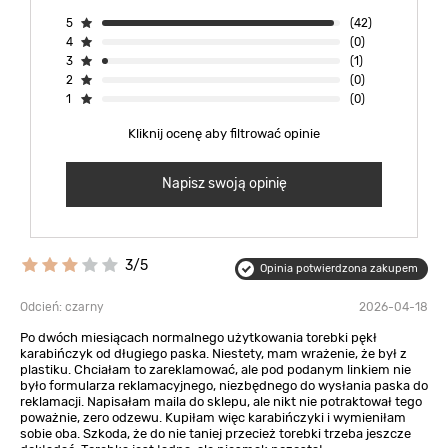
5
(42)
4
(0)
3
(1)
2
(0)
1
(0)
Kliknij ocenę aby filtrować opinie
Napisz swoją opinię
3/5
Opinia potwierdzona zakupem
Odcień: czarny
2026-04-18
Po dwóch miesiącach normalnego użytkowania torebki pękł
karabińczyk od długiego paska. Niestety, mam wrażenie, że był z
plastiku. Chciałam to zareklamować, ale pod podanym linkiem nie
było formularza reklamacyjnego, niezbędnego do wysłania paska do
reklamacji. Napisałam maila do sklepu, ale nikt nie potraktował tego
poważnie, zero odzewu. Kupiłam więc karabińczyki i wymieniłam
sobie oba. Szkoda, że do nie taniej przecież torebki trzeba jeszcze