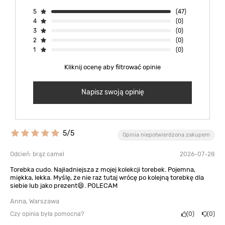
5
(47)
4
(0)
3
(0)
2
(0)
1
(0)
Kliknij ocenę aby filtrować opinie
Napisz swoją opinię
5/5
Opinia niepotwierdzona zakupem
Odcień: brąz camel
2026-07-28
Torebka cudo. Najładniejsza z mojej kolekcji torebek. Pojemna,
miękka, lekka. Myślę, że nie raz tutaj wrócę po kolejną torebkę dla
siebie lub jako prezent😄. POLECAM
Anna, Warszawa
Czy opinia była pomocna?
0
0