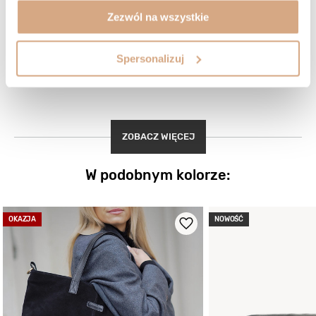
Świetna jakość skóry, wykonanie i uszycie. Jak dotąd nie kupiłam
Zezwól na wszystkie
nic lepszego jest piękna, wygodnie sie nosi. Polecam i zachęcam do
zakupu nie pożałujesz. Pozdrawiam.
Spersonalizuj
Agata, Zwierzyniec
Czy opinia była pomocna?
2
0
ZOBACZ WIĘCEJ
W podobnym kolorze:
OKAZJA
NOWOŚĆ