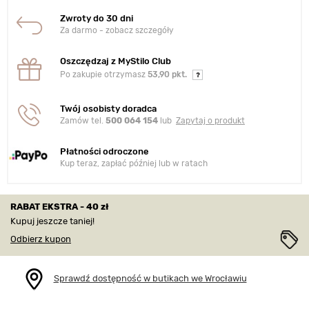
Zwroty do 30 dni
Za darmo - zobacz szczegóły
Oszczędzaj z MyStilo Club
Po zakupie otrzymasz
53,90 pkt.
Twój osobisty doradca
Zamów tel.
500 064 154
lub
Zapytaj o produkt
Płatności odroczone
Kup teraz, zapłać później lub w ratach
RABAT EKSTRA - 40 zł
Kupuj jeszcze taniej!
Odbierz kupon
Sprawdź dostępność w butikach we Wrocławiu