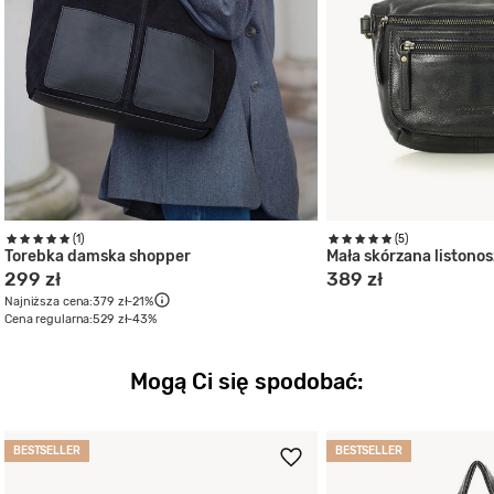
(1)
(5)
Torebka damska shopper
Mała skórzana listono
299 zł
389 zł
Najniższa cena:
379 zł
-21%
Cena regularna:
529 zł
-43%
Mogą Ci się spodobać:
BESTSELLER
BESTSELLER