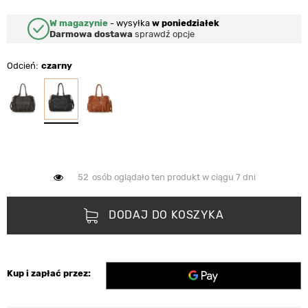
W magazynie
-
wysyłka
w poniedziałek
Darmowa dostawa
sprawdź opcje
Odcień
czarny
52
osób oglądało ten produkt w ciągu 7 dni
DODAJ DO KOSZYKA
Kup i zapłać przez: