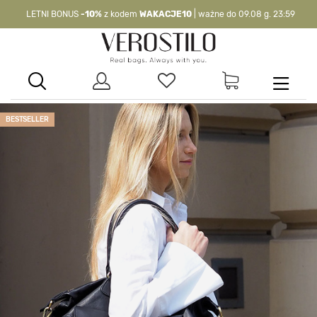
LETNI BONUS
-10%
z kodem
WAKACJE10
| ważne do 09.08 g. 23:59
-10%
kod:
WAKACJE10
| nie dotyczy produktów z flagą OKAZJA >
BESTSELLER