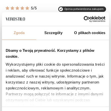
5/5
Opinia potwierdzona zakupem
Odcień: brąz camel
2026-07-28
Polecam, świetna jakość, torebka wymarzona, dokładnie takiej
szukałam parę lat, jest idealna, kolor i kieszonki, wygodna,
Zgoda
Szczegóły
O plikach cookies
praktyczna, miękka, pięknie się prezentuje. Polecam
Anna, Kielce
Czy opinia była pomocna?
0
0
Dbamy o Twoją prywatność. Korzystamy z plików
cookie.
Wykorzystujemy pliki cookie do spersonalizowania treści
i reklam, aby oferować funkcje społecznościowe i
analizować ruch w naszej witrynie. Informacje o tym, jak
korzystasz z naszej witryny, udostępniamy partnerom
społecznościowym, reklamowym i analitycznym.
Partnerzy mogą połączyć te informacje z innymi danymi
5/5
otrzymanymi od Ciebie lub uzyskanymi podczas
Opinia potwierdzona zakupem
korzystania z ich usług.
Odcień: czarny
2026-07-13