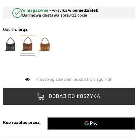
W magazynie
-
wysyłka
w poniedziałek
Darmowa dostawa
sprawdź opcje
Odcień
brąz
4
osób oglądało ten produkt w ciągu 7 dni
DODAJ DO KOSZYKA
Kup i zapłać przez: