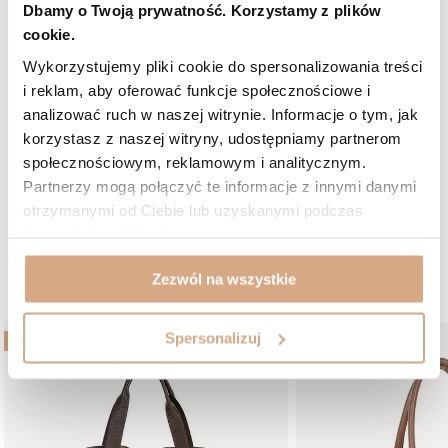
Hanna, Leszno
Dbamy o Twoją prywatność. Korzystamy z plików
Czy opinia była pomocna?
1
0
cookie.
Wykorzystujemy pliki cookie do spersonalizowania treści
5/5
Opinia potwierdzona zakupem
i reklam, aby oferować funkcje społecznościowe i
analizować ruch w naszej witrynie. Informacje o tym, jak
Odcień: brąz camel
2024-11-09
korzystasz z naszej witryny, udostępniamy partnerom
Fantastyczna torebka
społecznościowym, reklamowym i analitycznym.
Bożena, Bydgoszcz
Partnerzy mogą połączyć te informacje z innymi danymi
otrzymanymi od Ciebie lub uzyskanymi podczas
Czy opinia była pomocna?
1
0
korzystania z ich usług.
W podobnym kolorze:
Zezwól na wszystkie
Spersonalizuj
BESTSELLER
OKAZJA