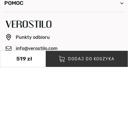
POMOC
Punkty odbioru
info@verostilo.com
519 zł
+48 500 064 154
DODAJ DO KOSZYKA
Pon. - Pt. 8:00 - 16:00
OBSERWUJ NAS
ZAPŁAĆ BEZPIECZNIE