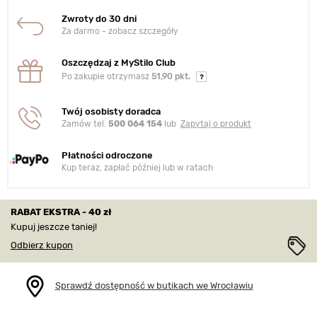
Zwroty do 30 dni
Za darmo - zobacz szczegóły
Oszczędzaj z MyStilo Club
Po zakupie otrzymasz
51,90 pkt.
Twój osobisty doradca
Zamów tel.
500 064 154
lub
Zapytaj o produkt
Płatności odroczone
Kup teraz, zapłać później lub w ratach
RABAT EKSTRA - 40 zł
Kupuj jeszcze taniej!
Odbierz kupon
Sprawdź dostępność w butikach we Wrocławiu