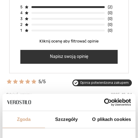
5
(2)
4
(0)
3
(0)
2
(0)
1
(0)
Kliknij ocenę aby filtrować opinie
Napisz swoją opinię
5/5
Opinia potwierdzona zakupem
Odcień: czarny
2025-12-04
Torebka jest naprawdę piękna. Klasyczny fason, jakość skóry,
wielkość taka "w sam raz", bardzo wygodne ucho, dodatkowo długi
pasek, podszewka dodaje jej atrakcyjności, okucia, ozdobna
zawieszka. Jest to mój kolejny zakup produktu w tym sklepie i z
Zgoda
Szczegóły
O plikach cookies
każdej transakcji jestem zadowolona. Polecam korzystanie z usług
Verostilo.