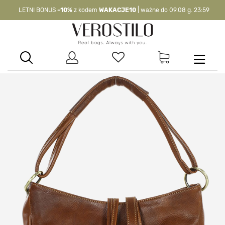
LETNI BONUS
-10%
z kodem
WAKACJE10
| ważne do 09.08 g. 23:59
-10%
kod:
WAKACJE10
| nie dotyczy produktów z flagą OKAZJA >