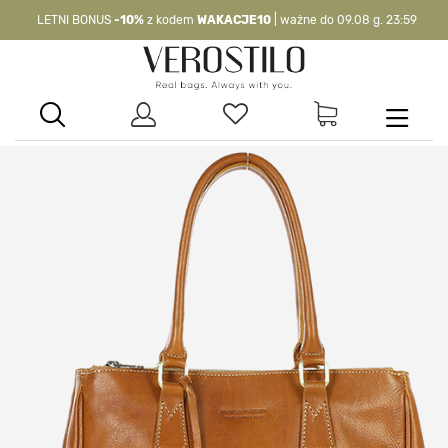
LETNI BONUS
-10%
z kodem
WAKACJE10
| ważne do 09.08 g. 23:59
-10%
kod:
WAKACJE10
| nie dotyczy produktów z flagą OKAZJA >