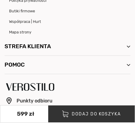
Polityka prywatności
Butiki firmowe
Współpraca | Hurt
Mapa strony
STREFA KLIENTA
POMOC
Punkty odbioru
info@verostilo.com
599 zł
DODAJ DO KOSZYKA
+48 500 064 154
Pon. - Pt. 8:00 - 16:00