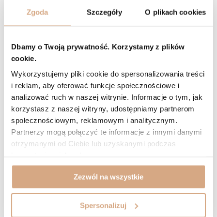
Zgoda
Szczegóły
O plikach cookies
5/5
Opinia potwierdzona zakupem
Odcień: brąz camel
2026-03-25
Dbamy o Twoją prywatność. Korzystamy z plików
Torebka jest super!
cookie.
Anna, Toruń
Wykorzystujemy pliki cookie do spersonalizowania treści
Czy opinia była pomocna?
0
0
i reklam, aby oferować funkcje społecznościowe i
analizować ruch w naszej witrynie. Informacje o tym, jak
4/5
Opinia potwierdzona zakupem
korzystasz z naszej witryny, udostępniamy partnerom
społecznościowym, reklamowym i analitycznym.
Odcień: brąz
2026-02-28
Partnerzy mogą połączyć te informacje z innymi danymi
Torebka śliczna
otrzymanymi od Ciebie lub uzyskanymi podczas
korzystania z ich usług.
Danuta, Łaziska Górne
Czy opinia była pomocna?
0
0
Zezwól na wszystkie
Spersonalizuj
ZOBACZ WIĘCEJ