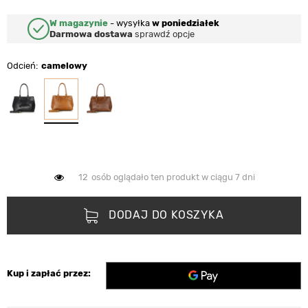
W magazynie
-
wysyłka
w poniedziałek
Darmowa dostawa
sprawdź opcje
Odcień
camelowy
12
osób oglądało ten produkt w ciągu 7 dni
DODAJ DO KOSZYKA
Kup i zapłać przez: