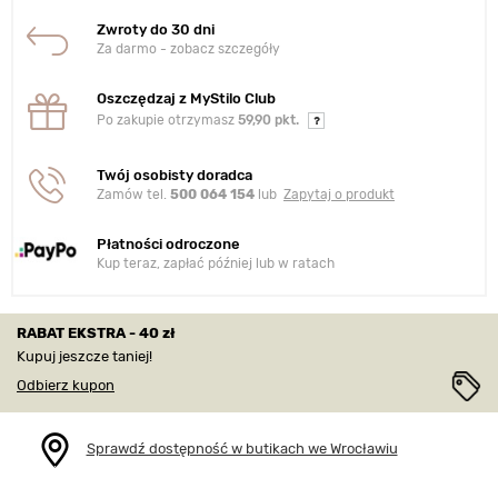
Zwroty do 30 dni
Za darmo - zobacz szczegóły
Oszczędzaj z MyStilo Club
Po zakupie otrzymasz
59,90 pkt.
Twój osobisty doradca
Zamów tel.
500 064 154
lub
Zapytaj o produkt
Płatności odroczone
Kup teraz, zapłać później lub w ratach
RABAT EKSTRA - 40 zł
Kupuj jeszcze taniej!
Odbierz kupon
Sprawdź dostępność w butikach we Wrocławiu