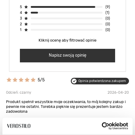
5
(9)
4
(1)
3
(0)
2
(0)
1
(0)
Kliknij ocenę aby filtrować opinie
Napisz swoją opinię
5/5
Opinia potwierdzona zakupem
Odcień: czarny
2026-04-20
Produkt spełnił wszystkie moje oczekiwania, to mój kolejny zakup i
pewnie nie ostatni. Torebka pięknie się prezentuje jestem bardzo
zadowolona
Małgorzata, Alwernia
Czy opinia była pomocna?
0
0