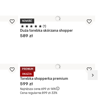
NOWOŚĆ
(1)
Duża torebka skórzana shopper
589 zł
PREMIUM
OKAZJA
OKAZJA
Torebka shopperka premium
Zamszow
599 zł
339 zł
Najniższa cena:
699 zł
-14%
Najniższa
Cena regularna:
899 zł
-33%
Cena regu