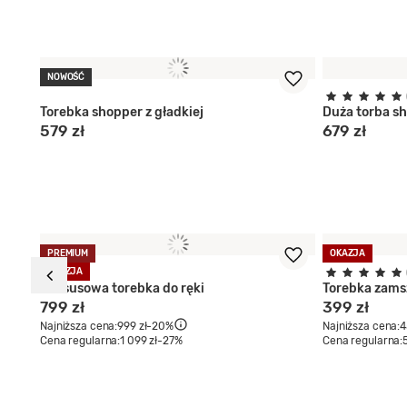
NOWOŚĆ
Torebka shopper z gładkiej
Duża torba s
579 zł
679 zł
PREMIUM
OKAZJA
OKAZJA
m
Luksusowa torebka do ręki
Torebka zams
799 zł
399 zł
Najniższa cena:
999 zł
-20%
Najniższa cena:
4
Cena regularna:
1 099 zł
-27%
Cena regularna: