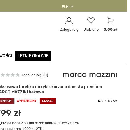
PLN
Zaloguj się
Ulubione
0,00 zł
WOŚCI
LETNIE OKAZJE
Dodaj opinię
0
uksusowa torebka do ręki skórzana damska premium
ARCO MAZZINI beżowa
Kod:
R76c
PREMIUM
WYPRZEDANY
OKAZJA
799 zł
jniższa cena z 30 dni przed obniżką 1 099 zł
-27%
na regularna 1 099 zł
-27%