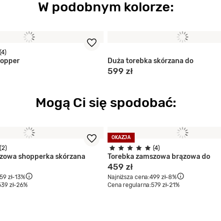
W podobnym kolorze:
(4)
hopper
Duża torebka skórzana do
599 zł
Mogą Ci się spodobać:
OKAZJA
(2)
(4)
zowa shopperka skórzana
Torebka zamszowa brązowa do
459 zł
59 zł
-13%
Najniższa cena:
499 zł
-8%
539 zł
-26%
Cena regularna:
579 zł
-21%