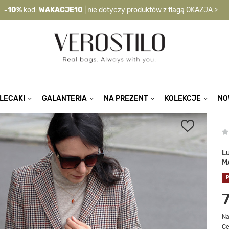
-10%
kod:
WAKACJE10
| nie dotyczy produktów z flagą OKAZJA >
LECAKI
GALANTERIA
NA PREZENT
KOLEKCJE
NO
L
M
Na
Ce