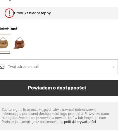
Produkt niedostępny
dcień
beż
Powiadom o dostępności
Zapisz się na listę oczekujących aby otrzymać jednorazową
informację o ponownej dostępności tego produktu. Powyższe dane
nie będą używane do przesyłania newsletterów lub innych reklam.
Podając je, akceptujesz postanowienia
polityki prywatności.