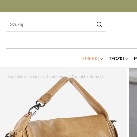
TOREBKI
TECZKI
P
Verostilo.com sklep z torebkami
Torebki
Kuferki