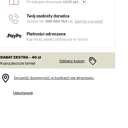
Po zakupie otrzymasz
65,90 pkt.
Twój osobisty doradca
Zamów tel.
500 064 154
lub
Zapytaj o produkt
Płatności odroczone
Kup teraz, zapłać później lub w ratach
RABAT EKSTRA - 40 zł
Odbierz kupon
Kupuj jeszcze taniej!
Sprawdź dostępność w butikach we Wrocławiu
Udostępnij