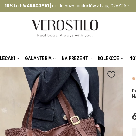
-10%
kod:
WAKACJE10
| nie dotyczy produktów z flagą OKAZJA >
LECAKI
GALANTERIA
NA PREZENT
KOLEKCJE
NO
D
M