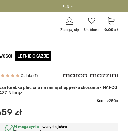
PLN
Zaloguj się
Ulubione
0,00 zł
WOŚCI
LETNIE OKAZJE
Opinie
7
uża torebka pleciona na ramię shopperka skórzana - MARCO
AZZINI brąz
Kod:
v250c
659 zł
W magazynie
-
wysyłka
jutro