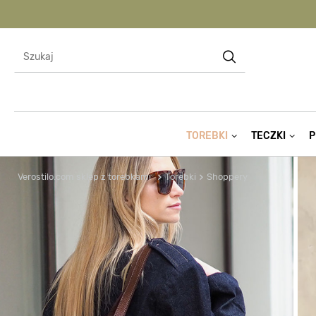
TOREBKI
TECZKI
P
Verostilo.com sklep z torebkami
Torebki
Shoppery