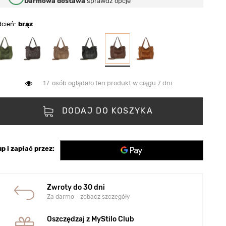
Darmowa dostawa
sprawdź opcje
dcień
brąz
17
osób oglądało ten produkt w ciągu 7 dni
DODAJ DO KOSZYKA
p i zapłać przez:
Zwroty do 30 dni
Za darmo - zobacz szczegóły
Oszczędzaj z MyStilo Club