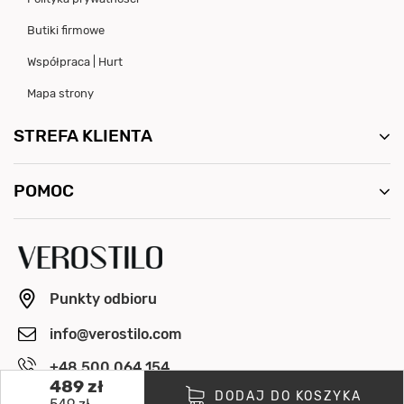
Butiki firmowe
Współpraca | Hurt
Mapa strony
STREFA KLIENTA
POMOC
Punkty odbioru
info@verostilo.com
+48 500 064 154
489 zł
Pon. - Pt. 8:00 - 16:00
DODAJ DO KOSZYKA