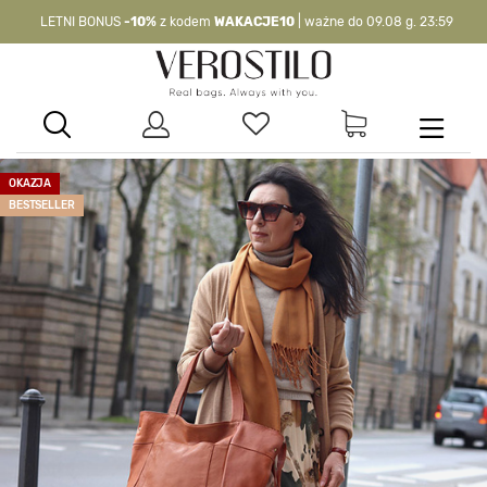
LETNI BONUS
-10%
z kodem
WAKACJE10
| ważne do 09.08 g. 23:59
-10%
kod:
WAKACJE10
| nie dotyczy produktów z flagą OKAZJA >
OKAZJA
BESTSELLER