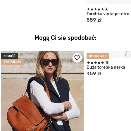
(76)
(4)
Miękka torba typu
Torebka vintage retro
459 zł
559 zł
Mogą Ci się spodobać:
NOWOŚĆ
BESTSELLER
BESTSELLER