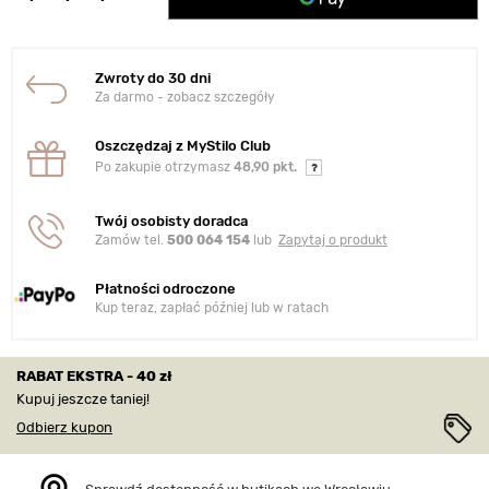
Zwroty do 30 dni
Za darmo - zobacz szczegóły
Oszczędzaj z MyStilo Club
Po zakupie otrzymasz
48,90 pkt.
Twój osobisty doradca
Zamów tel.
500 064 154
lub
Zapytaj o produkt
Płatności odroczone
Kup teraz, zapłać później lub w ratach
RABAT EKSTRA - 40 zł
Kupuj jeszcze taniej!
Odbierz kupon