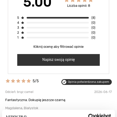
5.00
Liczba opinii: 8
5
(8)
4
(0)
3
(0)
2
(0)
1
(0)
Kliknij ocenę aby filtrować opinie
Napisz swoją opinię
5/5
Opinia potwierdzona zakupem
Odcień: brąz camel
2026-06-17
Fantastyczna. Dokupię jeszcze czarną
Magdalena, Białystok
Czy opinia była pomocna?
0
0