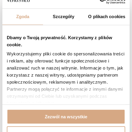
5/5
Opinia potwierdzona zakupem
Zgoda
Szczegóły
O plikach cookies
Odcień: czarny
2026-04-13
Wszystko perfekcyjnie
Dbamy o Twoją prywatność. Korzystamy z plików
Marta, Siechnice
cookie.
Czy opinia była pomocna?
1
0
Wykorzystujemy pliki cookie do spersonalizowania treści
i reklam, aby oferować funkcje społecznościowe i
analizować ruch w naszej witrynie. Informacje o tym, jak
5/5
Opinia potwierdzona zakupem
korzystasz z naszej witryny, udostępniamy partnerom
Odcień: czekoladowy brąz
2026-03-03
społecznościowym, reklamowym i analitycznym.
Partnerzy mogą połączyć te informacje z innymi danymi
ładna, duża torba, solidnie wykonana, taka jak na zdjęciu, skóra
miękka, pachnąca
otrzymanymi od Ciebie lub uzyskanymi podczas
Natalia, Tychy
korzystania z ich usług.
Czy opinia była pomocna?
2
0
Zezwól na wszystkie