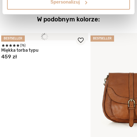
Spersonalizuj
ZOBACZ WIĘCEJ
W podobnym kolorze:
BESTSELLER
BESTSELLER