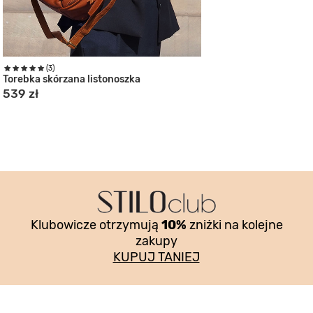
(3)
(18)
Torebka skórzana listonoszka
Duża torebka nerka
539 zł
459 zł
Klubowicze otrzymują
10%
zniżki na kolejne
zakupy
KUPUJ TANIEJ