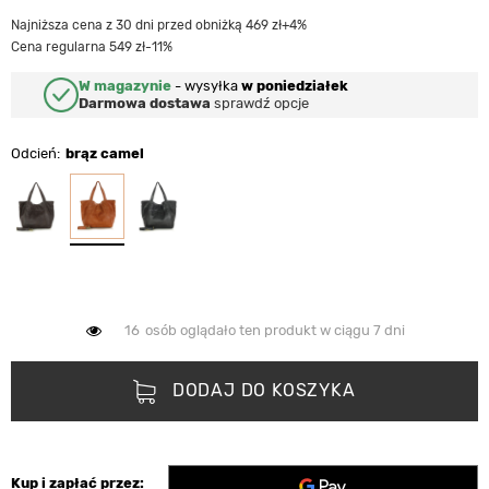
Najniższa cena z 30 dni przed obniżką 469 zł
+4%
Cena regularna 549 zł
-11%
W magazynie
-
wysyłka
w poniedziałek
Darmowa dostawa
sprawdź opcje
Odcień
brąz camel
16
osób oglądało ten produkt w ciągu 7 dni
DODAJ DO KOSZYKA
Kup i zapłać przez: