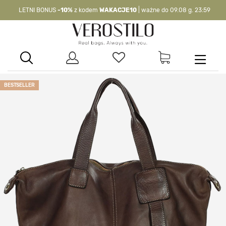
LETNI BONUS
-10%
z kodem
WAKACJE10
| ważne do 09.08 g. 23:59
-10%
kod:
WAKACJE10
| nie dotyczy produktów z flagą OKAZJA >
BESTSELLER