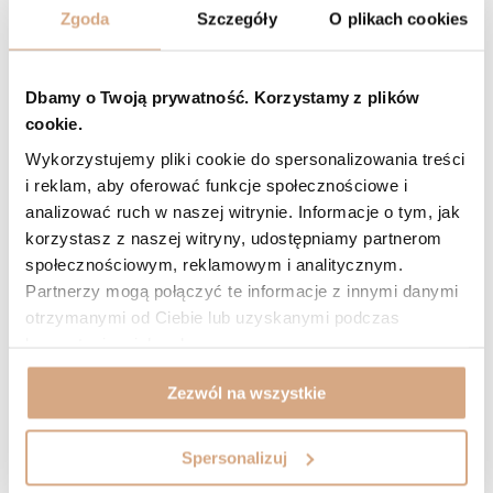
5/5
Opinia potwierdzona zakupem
Zgoda
Szczegóły
O plikach cookies
Odcień: czarny
2026-01-28
Torebka piękna, taka jak na zdjęciach.
Dbamy o Twoją prywatność. Korzystamy z plików
Małgorzata, Leszno
cookie.
Czy opinia była pomocna?
0
0
Wykorzystujemy pliki cookie do spersonalizowania treści
i reklam, aby oferować funkcje społecznościowe i
5/5
Opinia potwierdzona zakupem
analizować ruch w naszej witrynie. Informacje o tym, jak
korzystasz z naszej witryny, udostępniamy partnerom
Odcień: brąz
2026-01-12
społecznościowym, reklamowym i analitycznym.
Dokładnie taka, jak na foto. Śliczna. Mały minus, że ma tylko 2
Partnerzy mogą połączyć te informacje z innymi danymi
kieszonki w środku. Przydałoby sie cos jeszcze 🙂
otrzymanymi od Ciebie lub uzyskanymi podczas
Bożena, Patryki
korzystania z ich usług.
Czy opinia była pomocna?
1
0
Zezwól na wszystkie
ZOBACZ WIĘCEJ
Spersonalizuj