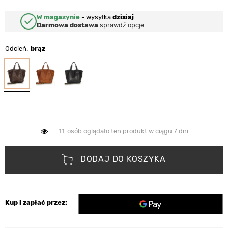
W magazynie
-
wysyłka
dzisiaj
Darmowa dostawa
sprawdź opcje
Odcień
brąz
11
osób oglądało ten produkt w ciągu 7 dni
DODAJ DO KOSZYKA
Kup i zapłać przez: