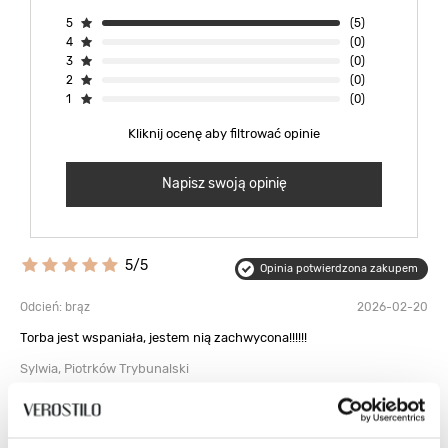
5
(5)
4
(0)
3
(0)
2
(0)
1
(0)
Kliknij ocenę aby filtrować opinie
Napisz swoją opinię
5/5
Opinia potwierdzona zakupem
Odcień: brąz
2026-02-20
Torba jest wspaniała, jestem nią zachwycona!!!!!!
Sylwia, Piotrków Trybunalski
Czy opinia była pomocna?
0
0