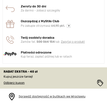
Zwroty do 30 dni
Za darmo - zobacz szczegóły
Oszczędzaj z MyStilo Club
Po zakupie otrzymasz
64,90 pkt.
Twój osobisty doradca
Zamów tel.
500 064 154
lub
Zapytaj o produkt
Płatności odroczone
Kup teraz, zapłać później lub w ratach
RABAT EKSTRA - 40 zł
Kupuj jeszcze taniej!
Odbierz kupon
Sprawdź dostępność w butikach we Wrocławiu