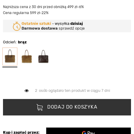
Najniższa cena z 30 dni przed obniżką 499 zł
-6%
Cena regularna 599 zł
-22%
Ostatnie sztuki
-
wysyłka
dzisiaj
Darmowa dostawa
sprawdź opcje
Odcień
brąz
2
osób oglądało ten produkt w ciągu 7 dni
DODAJ DO KOSZYKA
Kup i zapłać przez: