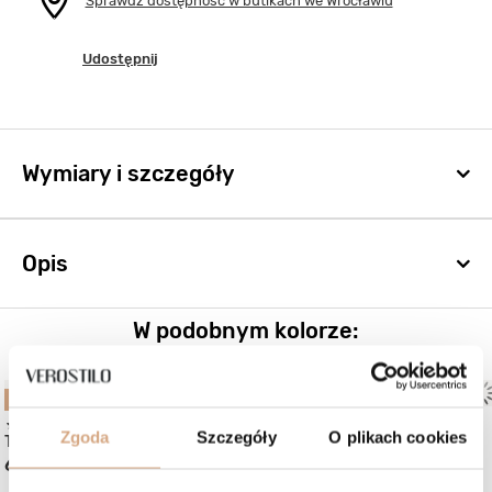
Sprawdź dostępność w butikach we Wrocławiu
Udostępnij
Wymiary i szczegóły
Opis
W podobnym kolorze:
BESTSELLER
(61)
(4)
Zgoda
Szczegóły
O plikach cookies
Torebka shopper skórzana
Torebka nerka na
649 zł
399 zł