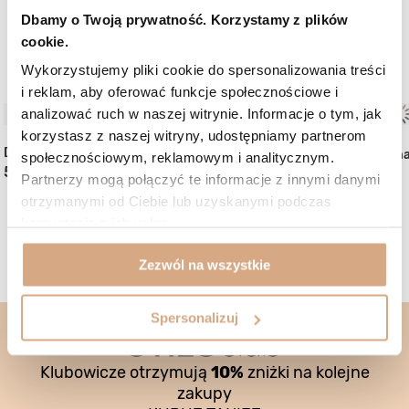
Dbamy o Twoją prywatność. Korzystamy z plików
cookie.
Mogą Ci się spodobać:
Wykorzystujemy pliki cookie do spersonalizowania treści
i reklam, aby oferować funkcje społecznościowe i
analizować ruch w naszej witrynie. Informacje o tym, jak
NOWOŚĆ
korzystasz z naszej witryny, udostępniamy partnerom
(1)
Duża skórzana torebka
Duża torebka skórzan
społecznościowym, reklamowym i analitycznym.
599 zł
589 zł
Partnerzy mogą połączyć te informacje z innymi danymi
otrzymanymi od Ciebie lub uzyskanymi podczas
korzystania z ich usług.
Zezwól na wszystkie
Spersonalizuj
Klubowicze otrzymują
10%
zniżki na kolejne
zakupy