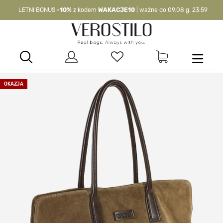
LETNI BONUS
-10%
z kodem
WAKACJE10
| ważne do 09.08 g. 23:59
-10%
kod:
WAKACJE10
| nie dotyczy produktów z flagą OKAZJA >
OKAZJA