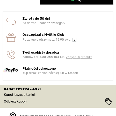
Zwroty do 30 dni
Za darmo - zobacz szczegóły
Oszczędzaj z MyStilo Club
Po zakupie otrzymasz
46,90 pkt.
Twój osobisty doradca
Zamów tel.
500 064 154
lub
Zapytaj o produkt
Płatności odroczone
Kup teraz, zapłać później lub w ratach
RABAT EKSTRA - 40 zł
Kupuj jeszcze taniej!
Odbierz kupon